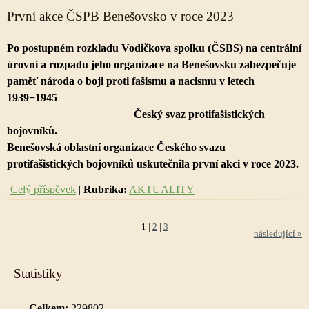
První akce ČSPB Benešovsko v roce 2023
Po postupném rozkladu Vodičkova spolku (ČSBS) na centrální
úrovni a rozpadu jeho organizace na Benešovsku zabezpečuje
paměť národa o boji proti fašismu a nacismu v letech
1939−1945
Český svaz protifašistických
bojovníků.
Benešovská oblastní organizace Českého svazu
protifašistických bojovníků uskutečnila první akci v roce 2023.
Celý příspěvek
|
Rubrika:
AKTUALITY
1
|
2
|
3
následující »
Statistiky
Celkem:
229802