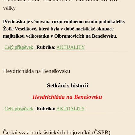
války
Přednáška je věnována rozporuplnému osudu podnikatelky
Žofie Veselíkové, která byla v době nacistické okupace
majitelkou velkostatku v Olbramovicích na Benešovsku.
Celý příspěvek
|
Rubrika:
AKTUALITY
Heydrichiáda na Benešovsku
Setkání s historií
Heydrichiáda na Benešovsku
Celý příspěvek
|
Rubrika:
AKTUALITY
Český svaz profašistických bojovníků (ČSPB)