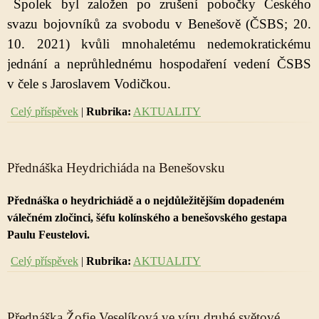
Spolek byl založen po zrušení pobočky Českého
svazu bojovníků za svobodu v Benešově (ČSBS; 20.
10. 2021) kvůli mnohaletému nedemokratickému
jednání a neprůhlednému hospodaření vedení ČSBS
v čele s Jaroslavem Vodičkou.
Celý příspěvek
|
Rubrika:
AKTUALITY
Přednáška Heydrichiáda na Benešovsku
Přednáška o heydrichiádě a o nejdůležitějším dopadeném
válečném zločinci, šéfu kolínského a benešovského gestapa
Paulu Feustelovi.
Celý příspěvek
|
Rubrika:
AKTUALITY
Přednáška Žofie Veselíková ve víru druhé světové