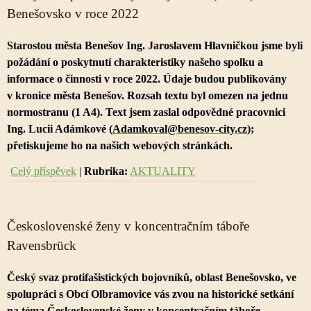
Benešovsko v roce 2022
Starostou města Benešov Ing. Jaroslavem Hlavničkou jsme byli
požádání o poskytnutí charakteristiky našeho spolku a
informace o činnosti v roce 2022. Údaje budou publikovány
v kronice města Benešov. Rozsah textu byl omezen na jednu
normostranu (1 A4). Text jsem zaslal odpovědné pracovnici
Ing. Lucii Adámkové (
Adamkoval@benesov-city.cz
)
;
přetiskujeme ho na našich webových stránkách.
Celý příspěvek
|
Rubrika:
AKTUALITY
Československé ženy v koncentračním táboře
Ravensbrück
Český svaz protifašistických bojovníků, oblast Benešovsko, ve
spolupráci s Obcí Olbramovice vás zvou na historické setkání
na téma Československé ženy v koncentračním táboře