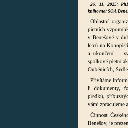
26. 11. 2025: Ph
knihovna/
SOA Benešo
Oblastní organi
pietních vzpomín
v Benešově v du
letců na Konopišt
a ukončení 1. s
spolkové pietní a
Ouběnicích, Sedle
Přivítáme inform
li dokumenty, f
předků, příbuznýc
vámi zpracujeme 
Činnost Českého
Benešov, je prezen