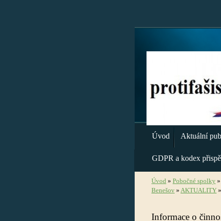
Úvod
Aktuální publ
GDPR a kodex přispě
Úvod
»
Pobočné spolky
Benešov
»
AKTUALITY
Informace o činno