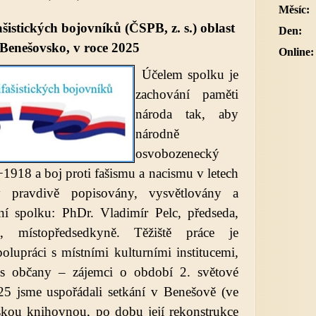
Měsíc:
šistických bojovníků (ČSPB, z. s.) oblast
Den:
Benešovsko, v roce 2025
Online:
Účelem spolku je
zachování paměti
národa tak, aby
národně
osvobozenecký
−1918 a boj proti fašismu a nacismu v letech
 pravdivě popisovány, vysvětlovány a
í spolku: PhDr. Vladimír Pelc, předseda,
, místopředsedkyně. Těžiště práce je
polupráci s místními kulturními institucemi,
ů s občany – zájemci o období 2. světové
25 jsme uspořádali setkání v Benešově (ve
skou knihovnou, po dobu její rekonstrukce