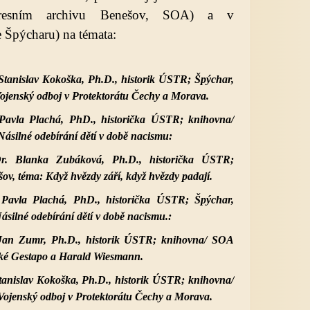
resním archivu Benešov, SOA) a v
 Špýcharu) na témata:
Stanislav Kokoška, Ph.D., historik ÚSTR; Špýchar,
ojenský odboj v Protektorátu Čechy a Morava.
 Pavla Plachá, PhD., historička ÚSTR; knihovna/
ásilné odebírání dětí v době nacismu:
r. Blanka Zubáková, Ph.D., historička ÚSTR;
v, téma: Když hvězdy září, když hvězdy padají.
 Pavla Plachá, PhD., historička ÚSTR; Špýchar,
silné odebírání dětí v době nacismu.:
Jan Zumr, Ph.D., historik ÚSTR; knihovna/
SOA
ské Gestapo a Harald Wiesmann.
tanislav Kokoška, Ph.D., historik ÚSTR; knihovna/
ojenský odboj v Protektorátu Čechy a Morava.