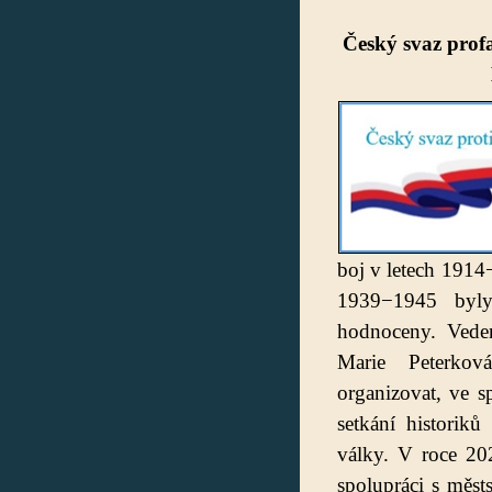
Český svaz profa
boj v letech 1914
1939−1945 byly
hodnoceny. Veden
Marie Peterková
organizovat, ve s
setkání historik
války. V roce 20
spolupráci s měst