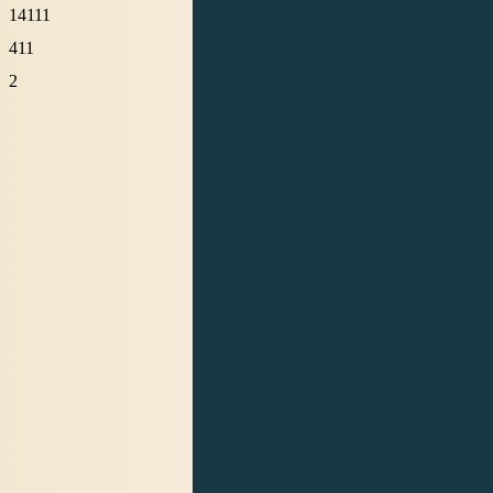
14111
411
2