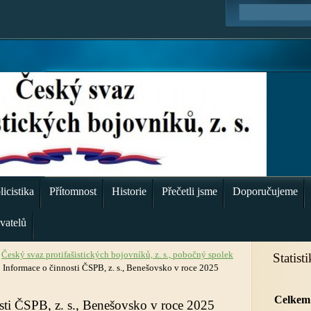
icistika
Přítomnost
Historie
Přečetli jsme
Doporučujeme
vatelů
»
Český svaz protifašistických bojovníků, z. s., pobočný spolek
Statist
»
Informace o činnosti ČSPB, z. s., Benešovsko v roce 2025
Celkem
sti ČSPB, z. s., Benešovsko v roce 2025