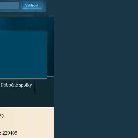
Pobočné spolky
iky
:
229405