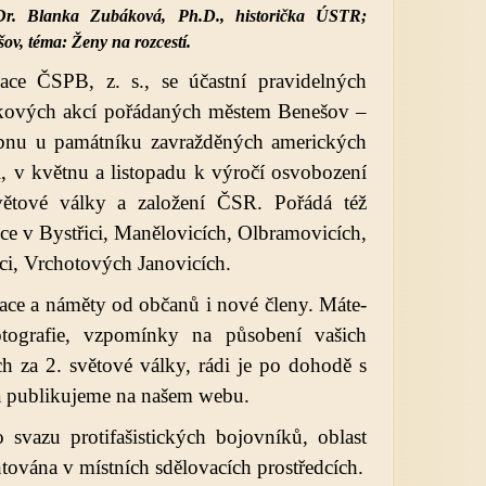
Dr. Blanka Zubáková, Ph.D., historička ÚSTR;
v, téma: Ženy na rozcestí.
zace ČSPB, z. s., se účastní pravidelných
kových akcí pořádaných městem Benešov –
bnu u památníku zavražděných amerických
i, v květnu a listopadu k výročí osvobození
větové války a založení ČSR. Pořádá též
kce v Bystřici, Manělovicích, Olbramovicích,
ci, Vrchotových Janovicích.
ace a náměty od občanů i nové členy. Máte-
otografie, vzpomínky na působení vašich
h za 2. světové války, rádi je po dohodě s
a publikujeme na našem webu.
 svazu protifašistických bojovníků, oblast
tována v místních sdělovacích prostředcích.