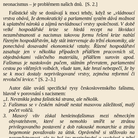
neonacismus – je problémem našich dnů.
[S. 2.]
Fašistické síly se dostávají k moci tehdy, když se „
vládnoucí
vrstva obává, že demokratický a parlamentní systém dává možnost
k uplatnění nároků a zájmů nevládnoucí vrstvy společnosti. V době
velké hospodářské krize se hledá recept na likvidaci
nezaměstnanosti a nacismus takovou formu řešení krize nabízí
řízeným hospodářstvím, kdy stát intervenuje do tržní ekonomiky, ale
ponechává dosavadní ekonomické vztahy. Řízené hospodářství
zasahuje jen v několika případech přídělem pracovních sil,
objednávkami válečného materiálu, přídělem surovin apod.
Fašismus je nastolován pučem, státním převratem, parlamentní
cestou po vítězných volbách, všude tam, kde hrozí nebezpečí, že by
se k moci dostaly neprivilegované vrstvy, zejména reformní či
revoluční levice.“
[S. 2–3.]
Autor dále uvádí specifické rysy československého fašismu,
hlavně v porovnání s nacismem:
„
1. Nevznikla jedna fašistická strana, ale několik.
2. Fašismus se v českém národě nestal masovou záležitostí, malý
počet voličů.
3. Masový vliv získal henleinofašismus mezi německým
obyvatelstvem, které se nemohlo smířit se ztrátou
privilegovaného postavení z dob rakouské monarchie a ztrátu
hegemonie považovalo za útisk. Oprávněně si stěžovalo na
nezaměstnanost, ale to byl jev mezinárodní a vycházel z tržní