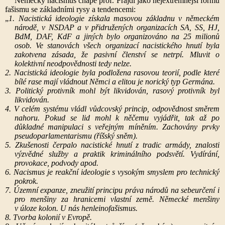
Německý nacismus chápe prof. Frajdl jako nejextrémnější formu
fašismu se základními rysy a tendencemi:
„
1. Nacistická ideologie získala masovou základnu v německém
národě, v NSDAP a v přidružených organizacích SA, SS, HJ,
BdM, DAF, KdF a jiných bylo organizováno na 25 milionů
osob. Ve stanovách všech organizací nacistického hnutí byla
zakotvena zásada, že pasivní členství se netrpí. Mluvit o
kolektivní neodpovědnosti tedy nelze.
2. Nacistická ideologie byla podložena rasovou teorií, podle které
bílé rase mají vládnout Němci a elitou je norický typ Germána.
3. Politický protivník mohl být likvidován, rasový protivník byl
likvidován.
4. V celém systému vládl vůdcovský princip, odpovědnost směrem
nahoru. Pokud se lid mohl k něčemu vyjádřit, tak až po
důkladné manipulaci s veřejným míněním. Zachovány prvky
pseudoparlamentarismu (říšský sněm).
5. Zkušenosti čerpalo nacistické hnutí z tradic armády, znalosti
výzvědné služby a praktik kriminálního podsvětí. Vydírání,
provokace, podvody apod.
6. Nacismus je reakční ideologie s vysokým smyslem pro technický
pokrok.
7. Územní expanze, zneužití principu práva národů na sebeurčení i
pro menšiny za hranicemi vlastní země. Německé menšiny
v úloze kolon. U nás henleinofašismus.
8. Tvorba kolonií v Evropě.