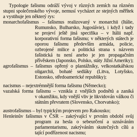
Typologie fašismu odráží vývoj v různých zemích na různém
stupni společenského vývoje, nemusí vycházet ze stejných měřítek
a vystihuje jen některý rys:
monarchofašismus – fašismus realizovaný v monarchii (Itálie,
Rumunsko, Bulharsko, Jugoslávie), i když i tady
se projeví ještě jiná specifika – v Itálii např.
korporativní forma fašismu; v některých státech je
oporou fašismu především armáda, policie,
ozbrojené milice a politická strana s názvem
fašistická tu není anebo je jen propagačním
přívěskem (Japonsko, Polsko, státy Jižní Ameriky);
agrofašismus – fašismus opřený o plantážníky, velkostatkářskou
oligarchii, bohaté sedláky (Litva, Lotyšsko,
Estonsko, středoamerické republiky);
nacismus – nejextrémnější forma fašismu (Německo);
vazalská forma fašismu – vznikla z vnějších podnětů a zaniká
v okamžiku, kdy vnější vliv je likvidován válkou či
státním převratem (Slovensko, Chorvatsko);
austrofašismus – byl typickým projevem pro Rakousko;
Henleinův fašismus v ČSR – zakrývající v prvním období svůj
program za hesla o sebeurčení a uznáváním
parlamentarismu, zakrýváním skutečných cílů a
tající podřízenost nacismu;