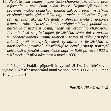
16. Neofašistická uskupení jsou často chápána jako záloha proti
reformním i revolučním silám levice. Nejmírnější vztah se
projevuje malou politickou snahou zakročit proti výstřelkům
extrémně pravicových politiků, organizacím, publicistům. Teprve
při vážnějších akcích, kde dojde k ohrožení života či dokonce
k úmrtí a zahraniční tisk a domácí veřejné mínění je pobouřeno,
následuje důslednější postih, někdy jen verbálního charakteru.
I v minulosti se předstupeň fašistického státu dal rozpoznat
v neochotě daného režimu zakročit v rámci již dříve přijatých
zákonů proti nebezpečí, které vycházelo z fašistického a
nacistického prostředí. Dosvědčují to četné případy policejní
netečnosti a justiční benevolence např. v Itálii po roce 1922 a
v Německu již před nástupem k moci (1933).“
Práci prof. Frajdla připravil k vydání JUDr. O. Tuleškov a
vydalo ji Křesťanskosociální hnutí ve spolupráci s OV KČP Praha
10 v říjnu 2001.
PaedDr. Jitka Gruntová