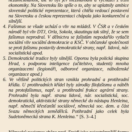
ekonomiky. Na Slovensku šlo spíše o to, aby se uplatnily ambice
slovenské politické reprezentace, která chtěla vedoucí postavení
na Slovensku a českou reprezentaci chápala jako konkurenční a
silnější.
4. Fašismus se všude uchází o vliv na mládež. V ČSR a v českém
národě byl vliv DTJ, Orla, Sokola, skautingu tak silný, že se sem
fašismus neprodral. V dělnictvu se fašistům nepodařilo vytlačit
sociální vliv sociální demokracie a KSČ. V občanské společnosti
se proti fašismu postavily demokratické strany, např. lidová, nár.
socialistická apod.
5. Demokratické tradice byly silnější. Oporou byla polická skupina
Hrad, s podporou inteligence (učitelstvo, studenti) mnoha
organizacemi (legionáři, odborové organizace, náboženské
organizace apod.)
6. Ve většině politických stran vznikla prohradní a protihradní
křídla. U protihradních křídel byly zárodky filofašismu a náběh
na protofašismus, např. u protihradní frakce agrární strany.
Prohradní byla např. strana lidová, nár. socialistická, soc.
demokratická, aktivistické strany německé do nástupu Henleina,
např. němečtí křesťanští sociálové, německá soc. dem. a část
Svazu německých zemědělců. Potihradní jako celek byla
Sudetoněmecká strana K. Henleina.“
[S. 3–4.]