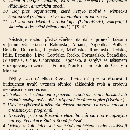
9. Učení o dvojím kapitálu, tvůrčím (německém) a parazitním
(židovském, americkém apod.).
10. Boj proti organizacím, které nebylo možné v Německu
kontrolovat (zednáři, církve, humanitární organizace).
11. Užívání neadekvátní terminologie (židobolševici) zakrývající
skutečnost (konečné řešení apod.).“
[S. 4.]
Následuje rozbor předválečného období a projevů fašismu
v jednotlivých státech: Rakousko, Albánie, Argentina, Bolívie,
Brazílie, Bulharsko, Jugoslávie, Maďarsko, Rumunsko, Polsko,
Itálie, Estonsko, Litva, Lotyšsko, Řecko, Portugalsko, Španělsko,
Guatemala, Chile, Chorvatsko, Japonsko, a zabývá se fašismem
v okupovaných zemích – Francii, Norsku a protektorátu Čechy a
Morava.
Dějiny jsou učitelkou života. Proto má pro současnost i
budoucnost trvalý význam přehled základních rysů a projevů
neofašismu a neonacismu:
„
1. Nehlásí se ke zločinům a perzekuci z dob nacismu a fašistických
režimů, snižuje počet obětí, případně je vůbec popírá (Osvětim).
2. Hlásí se výběrově k některým částem programu a praxe nacismu
a fašistických programů.
3. Nejčastěji je to nadřazování vlastního národa nad evropskými
národy. Perzekuce Židů a Romů je častá.
4. Oživuje se kult vůdcovství, ale četné ambiciózní vztahy vyvolávají