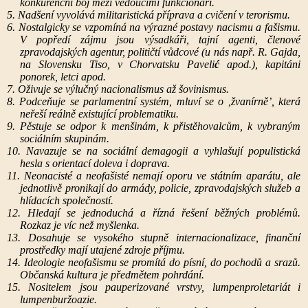
konkurenční boj mezi vedoucími funkcionáři.
5. Nadšení vyvolává militaristická příprava a cvičení v terorismu.
6. Nostalgicky se vzpomíná na výrazné postavy nacismu a fašismu.
V popředí zájmu jsou výsadkáři, tajní agenti, členové
zpravodajských agentur, političtí vůdcové (u nás např. R. Gajda,
na Slovensku Tiso, v Chorvatsku Paveli
ć
apod.), kapitáni
ponorek, letci apod.
7. Oživuje se výlučný nacionalismus až šovinismus.
8. Podceňuje se parlamentní systém, mluví se o ,žvanírně’, která
neřeší reálně existující problematiku.
9. Pěstuje se odpor k menšinám, k přistěhovalcům, k vybraným
sociálním skupinám.
10. Navazuje se na sociální demagogii a vyhlašují populistická
hesla s orientací doleva i doprava.
11. Neonacisté a neofašisté nemají oporu ve státním aparátu, ale
jednotlivě pronikají do armády, policie, zpravodajských služeb a
hlídacích společností.
12. Hledají se jednoduchá a řízná řešení běžných problémů.
Rozkaz je víc než myšlenka.
13. Dosahuje se vysokého stupně internacionalizace, finanční
prostředky mají utajené zdroje příjmu.
14. Ideologie neofašismu se promítá do písní, do pochodů a srazů.
Občanská kultura je předmětem pohrdání.
15. Nositelem jsou pauperizované vrstvy, lumpenproletariát i
lumpenburžoazie.