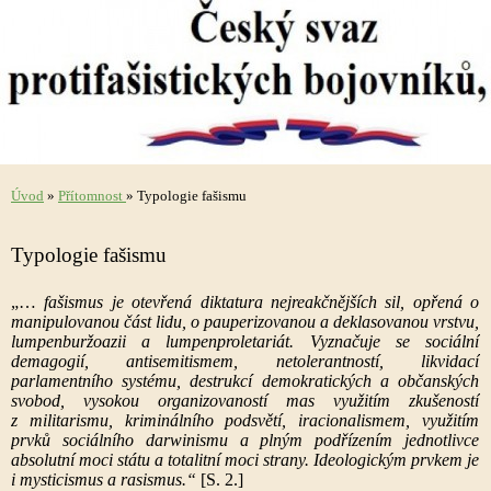
Úvod
»
Přítomnost
»
Typologie fašismu
Typologie fašismu
„…
fašismus je otevřená diktatura nejreakčnějších sil, opřená o
manipulovanou část lidu, o pauperizovanou a deklasovanou vrstvu,
lumpenburžoazii a lumpenproletariát. Vyznačuje se sociální
demagogií, antisemitismem, netolerantností, likvidací
parlamentního systému, destrukcí demokratických a občanských
svobod, vysokou organizovaností mas využitím zkušeností
z militarismu, kriminálního podsvětí, iracionalismem, využitím
prvků sociálního darwinismu a plným podřízením jednotlivce
absolutní moci státu a totalitní moci strany. Ideologickým prvkem je
i mysticismus a rasismus.“
[S. 2.]