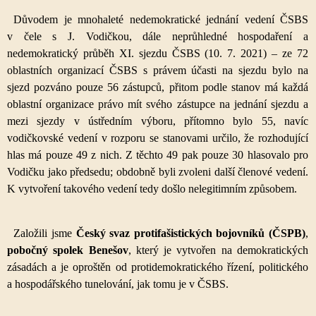
Důvodem je mnohaleté nedemokratické jednání vedení ČSBS
v čele s J. Vodičkou, dále neprůhledné hospodaření a
nedemokratický průběh XI. sjezdu ČSBS (10. 7. 2021) – ze 72
oblastních organizací ČSBS s právem účasti na sjezdu bylo na
sjezd pozváno pouze 56 zástupců, přitom podle stanov má každá
oblastní organizace právo mít svého zástupce na jednání sjezdu a
mezi sjezdy v ústředním výboru, přítomno bylo 55, navíc
vodičkovské vedení v rozporu se stanovami určilo, že rozhodující
hlas má pouze 49 z nich. Z těchto 49 pak pouze 30 hlasovalo pro
Vodičku jako předsedu; obdobně byli zvoleni další členové vedení.
K vytvoření takového vedení tedy došlo nelegitimním způsobem.
Založili jsme
Český svaz protifašistických bojovníků (ČSPB)
,
pobočný spolek Benešov
, který je vytvořen na demokratických
zásadách a je oproštěn od protidemokratického řízení, politického
a hospodářského tunelování, jak tomu je v ČSBS.