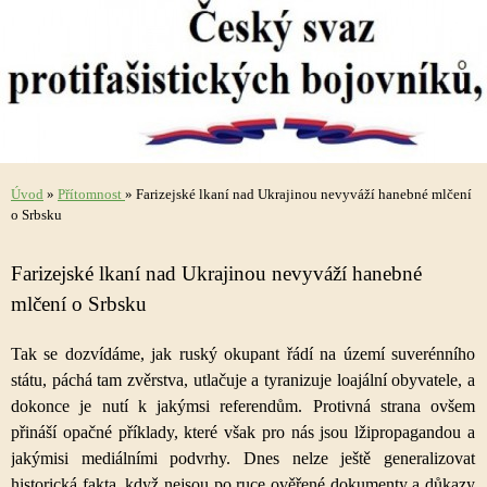
Úvod
»
Přítomnost
»
Farizejské lkaní nad Ukrajinou nevyváží hanebné mlčení
o Srbsku
Farizejské lkaní nad Ukrajinou nevyváží hanebné
mlčení o Srbsku
Tak se dozvídáme, jak ruský okupant řádí na území suverénního
státu, páchá tam zvěrstva, utlačuje a tyranizuje loajální obyvatele, a
dokonce je nutí k jakýmsi referendům. Protivná strana ovšem
přináší opačné příklady, které však pro nás jsou lžipropagandou a
jakýmisi mediálními podvrhy. Dnes nelze ještě generalizovat
historická fakta, když nejsou po ruce ověřené dokumenty a důkazy