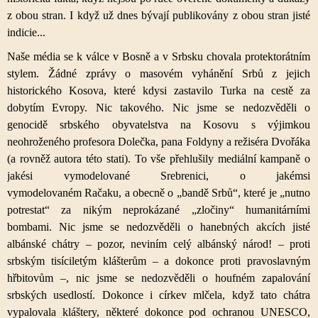
z obou stran. I když už dnes bývají publikovány z obou stran jisté
indicie...
Naše média se k válce v Bosně a v Srbsku chovala protektorátním
stylem. Žádné zprávy o masovém vyhánění Srbů z jejich
historického Kosova, které kdysi zastavilo Turka na cestě za
dobytím Evropy. Nic takového. Nic jsme se nedozvěděli o
genocidě srbského obyvatelstva na Kosovu s výjimkou
neohroženého profesora Dolečka, pana Foldyny a režiséra Dvořáka
(a rovněž autora této stati). To vše přehlušily mediální kampaně o
jakési vymodelované Srebrenici, o jakémsi
vymodelovaném Račaku, a obecně o „bandě Srbů“, které je „nutno
potrestat“ za nikým neprokázané „zločiny“ humanitárními
bombami. Nic jsme se nedozvěděli o hanebných akcích jisté
albánské chátry – pozor, neviním celý albánský národ! – proti
srbským tisíciletým klášterům – a dokonce proti pravoslavným
hřbitovům –, nic jsme se nedozvěděli o houfném zapalování
srbských usedlostí. Dokonce i církev mlčela, když tato chátra
vypalovala kláštery, některé dokonce pod ochranou UNESCO,