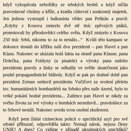
když vykopávala nebožtíky ze srbských hrobů a když ničila
pravoslavné chrámy a kříže, a kradla církevní i soukromý majetek.
Jen jednou vystoupil i balkanista vědec pan Pelikán a pravil:
„Kdyby z Kosova zmizelo dvě stě tisíc zpěvných ptáků,
protestovali by přírodovědci celého světa. Když zmizelo z Kosova
250 tisíc Srbů, nikomu to za to nestálo...“ Kvůli této kampani se
dokonce dostali do křížku naši dva prezidenti – pan Havel a pan
Klaus. Nakonec se ukázala holá fakta na straně pana Klause, pana
Dolečka, pana Foldyny (a pisatele) a výroky pana našeho
prezidenta pravdy a lásky se odhalily ve světle skutečnosti jako
pouhé propagandistické bláboly. Když se pak po drahné době pan
prezident Zeman omluvil prezidentu Vučičovi za svolení přeletu
tzv. humanitárních bombardérů na Srbsko přes naše území, bylo to
velké pokání hodné prezidenta... Zatímco pan Havel se nikdy za
svého života za své výroky o bombách neomluvil... pravdolásce za
to Srbové nestáli. Nakonec uvedu svou osobní zkušenost.
Když jsem žádal cizineckou policii o uprchlický azyl pro své
srbské příbuzné, odpověděla takto: Nemají nárok, nejsou členy
UNIE! A dnes? Co vidíme v případě ukrajinských uprchlíků?