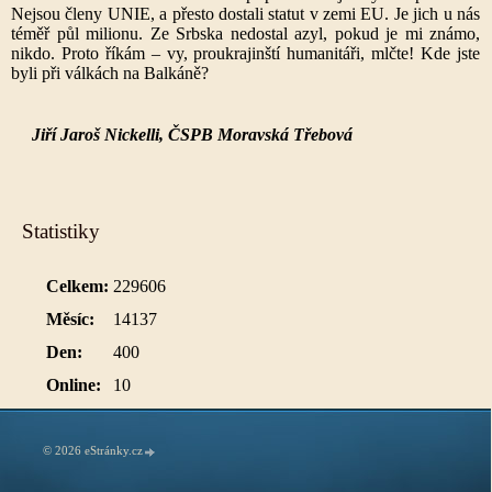
Nejsou členy UNIE, a přesto dostali statut v zemi EU. Je jich u nás
téměř půl milionu. Ze Srbska nedostal azyl, pokud je mi známo,
nikdo. Proto říkám – vy, proukrajinští humanitáři, mlčte! Kde jste
byli při válkách na Balkáně?
Jiří Jaroš Nickelli, ČSPB Moravská Třebová
Statistiky
Celkem:
229606
Měsíc:
14137
Den:
400
Online:
10
© 2026 eStránky.cz