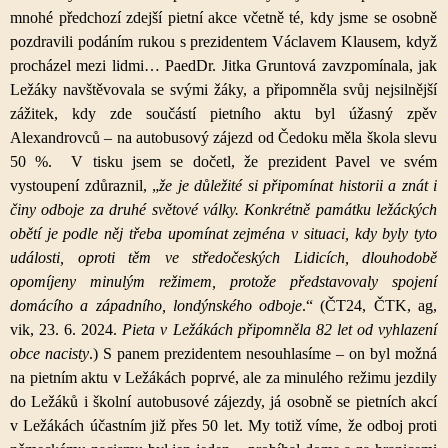
mnohé předchozí zdejší pietní akce včetně té, kdy jsme se osobně
pozdravili podáním rukou s prezidentem Václavem Klausem, když
procházel mezi lidmi… PaedDr. Jitka Gruntová zavzpomínala, jak
Ležáky navštěvovala se svými žáky, a připomněla svůj nejsilnější
zážitek, kdy zde součástí pietního aktu byl úžasný zpěv
Alexandrovců – na autobusový zájezd od Čedoku měla škola slevu
50 %. V tisku jsem se dočetl, že prezident Pavel ve svém
vystoupení zdůraznil, „
že je důležité si připomínat historii a znát i
činy odboje za druhé světové války. Konkrétně památku ležáckých
obětí je podle něj třeba upomínat zejména v situaci, kdy byly tyto
události, oproti těm ve středočeských Lidicích, dlouhodobě
opomíjeny minulým režimem, protože představovaly spojení
domácího a západního, londýnského odboje
.“ (ČT24, ČTK, ag,
vik, 23. 6. 2024.
Pieta v Ležákách připomněla 82 let od vyhlazení
obce nacisty
.) S panem prezidentem nesouhlasíme – on byl možná
na pietním aktu v Ležákách poprvé, ale za minulého režimu jezdily
do Ležáků i školní autobusové zájezdy, já osobně se pietních akcí
v Ležákách účastním již přes 50 let. My totiž víme, že odboj proti