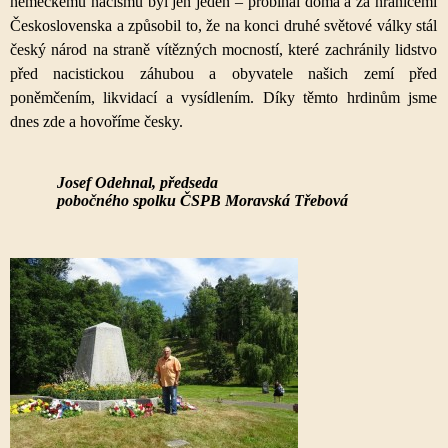
německému nacismu byl jen jeden – probíhal doma a za hranicemi
Československa a způsobil to, že na konci druhé světové války stál
český národ na straně vítězných mocností, které zachránily lidstvo
před nacistickou záhubou a obyvatele našich zemí před
poněmčením, likvidací a vysídlením. Díky těmto hrdinům jsme
dnes zde a hovoříme česky.
Josef Odehnal, předseda
pobočného spolku ČSPB Moravská Třebová