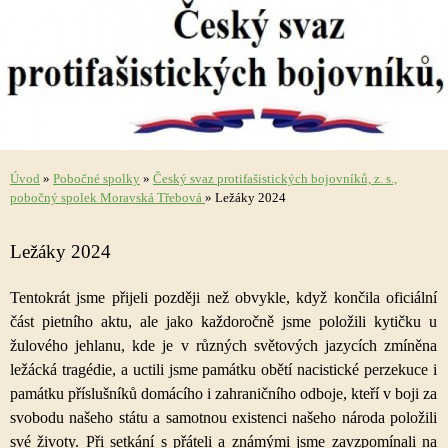
Úvod
»
Pobočné spolky
»
Český svaz protifašistických bojovníků, z. s.,
pobočný spolek Moravská Třebová
»
Ležáky 2024
Ležáky 2024
Tentokrát jsme přijeli později než obvykle, když končila oficiální
část pietního aktu, ale jako každoročně jsme položili kytičku u
žulového jehlanu, kde je v různých světových jazycích zmíněna
ležácká tragédie, a uctili jsme památku obětí nacistické perzekuce i
památku příslušníků domácího i zahraničního odboje, kteří v boji za
svobodu našeho státu a samotnou existenci našeho národa položili
své životy. Při setkání s přáteli a známými jsme zavzpomínali na