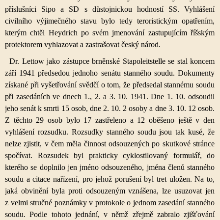
příslušníci Sipo a SD s důstojnickou hodností SS. Vyhlášení
civilního výjimečného stavu bylo tedy teroristickým opatřením,
kterým chtěl Heydrich po svém jmenování zastupujícím říšským
protektorem vyhlazovat a zastrašovat český národ.
Dr. Lettow jako zástupce brněnské Stapoleitstelle se stal koncem
září 1941 předsedou jednoho senátu stanného soudu. Dokumenty
získané při vyšetřování svědčí o tom, že předsedal stannému soudu
při zasedáních ve dnech 1., 2. a 3. 10. 1941. Dne 1. 10. odsoudil
jeho senát k smrti 15 osob, dne 2. 10. 2 osoby a dne 3. 10. 12 osob.
Z těchto 29 osob bylo 17 zastřeleno a 12 oběšeno ještě v den
vyhlášení rozsudku. Rozsudky stanného soudu jsou tak kusé, že
nelze zjistit, v čem měla činnost odsouzených po skutkové stránce
spočívat. Rozsudek byl prakticky cyklostilovaný formulář, do
kterého se doplnilo jen jméno odsouzeného, jména členů stanného
soudu a citace nařízení, pro jehož porušení byl tret uložen. Na to,
jaká obvinění byla proti odsouzeným vznášena, lze usuzovat jen
z velmi stručné poznámky v protokole o jednom zasedání stanného
soudu. Podle tohoto jednání, v němž zřejmě zabralo zjišťování