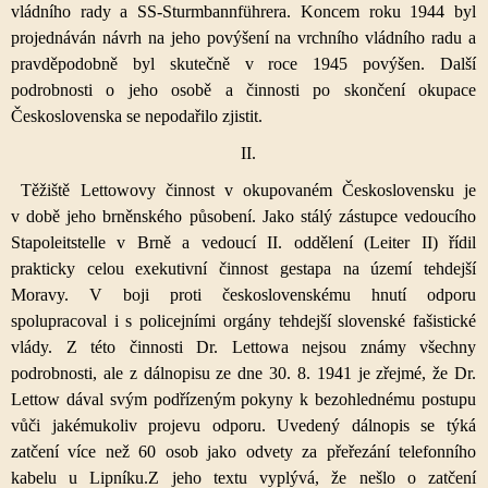
vládního rady a SS-Sturmbannführera. Koncem roku 1944 byl
projednáván návrh na jeho povýšení na vrchního vládního radu a
pravděpodobně byl skutečně v roce 1945 povýšen. Další
podrobnosti o jeho osobě a činnosti po skončení okupace
Československa se nepodařilo zjistit.
II.
Těžiště Lettowovy činnost v okupovaném Československu je
v době jeho brněnského působení. Jako stálý zástupce vedoucího
Stapoleitstelle v Brně a vedoucí II. oddělení (Leiter II) řídil
prakticky celou exekutivní činnost gestapa na území tehdejší
Moravy. V boji proti československému hnutí odporu
spolupracoval i s policejními orgány tehdejší slovenské fašistické
vlády. Z této činnosti Dr. Lettowa nejsou známy všechny
podrobnosti, ale z dálnopisu ze dne 30. 8. 1941 je zřejmé, že Dr.
Lettow dával svým podřízeným pokyny k bezohlednému postupu
vůči jakémukoliv projevu odporu. Uvedený dálnopis se týká
zatčení více než 60 osob jako odvety za přeřezání telefonního
kabelu u Lipníku.Z jeho textu vyplývá, že nešlo o zatčení