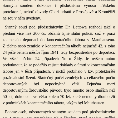
stanným soudem dokonce i příslušnému výnosu „říšského
protektora“, neboť obvody Oberlandratů v Prostějově a Kroměříži
nejsou v něm uvedeny.
Stanný soud pod předsednictvím Dr. Lettowa rozhodl také o
předání více než 200 čs. občanů tajné státní policii, což v praxi
znamenalo deportaci do koncentračního tábora v Mauthausenu.
Z těchto osob zemřelo v koncentračním táboře nejméně 42, z toho
24 ještě během měsíce října 1941, tedy bezprostředně po deportaci.
Ve všech těchto 24 případech šlo o Židy. Je ovšem nutno
podotknout, že se podařilo zajistit doklady o úmrtí v koncentračním
táboře jen v těch případech, v nichž probíhalo v tzv. protektorátě
pozůstalostní řízení. Skutečný počet zemřelých z celkového počtu
deportovaných byl nepochybně větší. Zejména mezi
deportovanými židovského původu bylo mnoho osob starších než
50 let, dokonce i ve věku kolem 70 let, které nemohly dlouho žít
v podmínkách koncentračního tábora, jakým byl Mauthausen.
Poprav osob, odsouzených stanným soudem pod předsednictvím