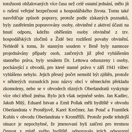
totožnosti obžalovaných více času než celé ostatní jednání, mělo jít
o rušení veřejné bezpečnosti a hospodářského života. Tomu také
nasvědčuje způsob popravy, protože podle získaných poznatků,
byly zastřelením popravovány osoby, obviněné z aktivní účasti na
hnutí odporu, kdežto oběšením osoby obviněné z tzv.
hospodářských zločinů a Židé bez rozlišení povahy obvinění.
Nehledě k tomu, že stanným soudem v Brně byly namnoze
projednávány případy osob, zatčených již před vyhlášením
stanného práva, byly senátem Dr. Lettowa odsouzeny i osoby,
pocházející z obvodů, pro které stanné právo v září 1941 vůbec
vyhlášeno nebylo. Jejich přesný počet nemohl být zjištěn, protože
v některých rozsudcích jsou názvy obcí v německém překladu
zkomoleny, nebo se v obvodech různých Oberlandratů vyskytuje
více obcí téhož jména. Bylo jich však nejméně sedm. Jan Kadlec,
Jakub Milý, Eduard Istvan a Emil Pollak měli bydliště v obvodu
Oberlandrata v Prostějově, Karel Krečmer, Jan Potač a František
Kubín v obvodu Oberlandrata v Kroměříži. Protože podle tehdejší
situace je nepochybné, že jmenovaní byli zatčeni pro trestnou
činnost v místě svého bydliště, odporovalo jejich odsouzení