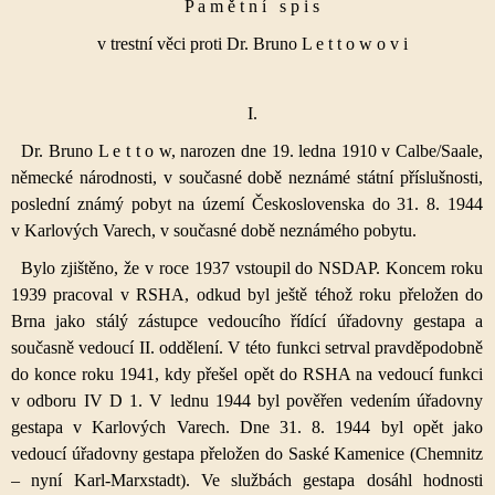
P a m ě t n í s p i s
v trestní věci proti Dr. Bruno L e t t o w o v i
I.
Dr. Bruno L e t t o w, narozen dne 19. ledna 1910 v Calbe/Saale,
německé národnosti, v současné době neznámé státní příslušnosti,
poslední známý pobyt na území Československa do 31. 8. 1944
v Karlových Varech, v současné době neznámého pobytu.
Bylo zjištěno, že v roce 1937 vstoupil do NSDAP. Koncem roku
1939 pracoval v RSHA, odkud byl ještě téhož roku přeložen do
Brna jako stálý zástupce vedoucího řídící úřadovny gestapa a
současně vedoucí II. oddělení. V této funkci setrval pravděpodobně
do konce roku 1941, kdy přešel opět do RSHA na vedoucí funkci
v odboru IV D 1. V lednu 1944 byl pověřen vedením úřadovny
gestapa v Karlových Varech. Dne 31. 8. 1944 byl opět jako
vedoucí úřadovny gestapa přeložen do Saské Kamenice (Chemnitz
– nyní Karl-Marxstadt). Ve službách gestapa dosáhl hodnosti