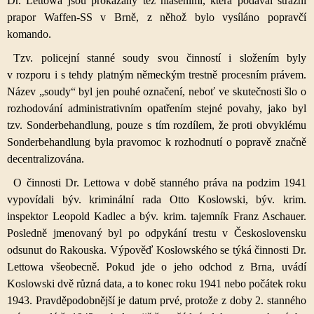
Dr. Lettowa jsou prokázány též hlášeními, která podával strážní
prapor Waffen-SS v Brně, z něhož bylo vysíláno popravčí
komando.
Tzv. policejní stanné soudy svou činností i složením byly
v rozporu i s tehdy platným německým trestně procesním právem.
Název „soudy“ byl jen pouhé označení, neboť ve skutečnosti šlo o
rozhodování administrativním opatřením stejné povahy, jako byl
tzv. Sonderbehandlung, pouze s tím rozdílem, že proti obvyklému
Sonderbehandlung byla pravomoc k rozhodnutí o popravě značně
decentralizována.
O činnosti Dr. Lettowa v době stanného práva na podzim 1941
vypovídali býv. kriminální rada Otto Koslowski, býv. krim.
inspektor Leopold Kadlec a býv. krim. tajemník Franz Aschauer.
Posledně jmenovaný byl po odpykání trestu v Československu
odsunut do Rakouska. Výpověď Koslowského se týká činnosti Dr.
Lettowa všeobecně. Pokud jde o jeho odchod z Brna, uvádí
Koslowski dvě různá data, a to konec roku 1941 nebo počátek roku
1943. Pravděpodobnější je datum prvé, protože z doby 2. stanného