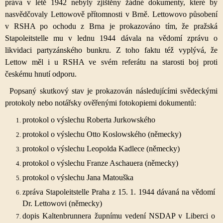
práva v létě 1942 nebyly zjištěny žádné dokumenty, které by
nasvědčovaly Lettowově přítomnosti v Brně. Lettowovo působení
v RSHA po ochodu z Brna je prokazováno tím, že pražská
Stapoleitstelle mu v lednu 1944 dávala na vědomí zprávu o
likvidaci partyzánského bunkru. Z toho faktu též vyplývá, že
Lettow měl i u RSHA ve svém referátu na starosti boj proti
českému hnutí odporu.
Popsaný skutkový stav je prokazován následujícími svědeckými
protokoly nebo notářsky ověřenými fotokopiemi dokumentů:
protokol o výslechu Roberta Jurkowského
protokol o výslechu Otto Koslowského (německy)
protokol o výslechu Leopolda Kadlece (německy)
protokol o výslechu Franze Aschauera (německy)
protokol o výslechu Jana Matouška
zpráva Stapoleitstelle Praha z 15. 1. 1944 dávaná na vědomí
Dr. Lettowovi (německy)
dopis Kaltenbrunnera župnímu vedení NSDAP v Liberci o