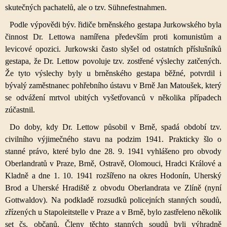
skutečných pachatelů, ale o tzv. Sühnefestnahmen.
Podle výpovědi býv. řidiče brněnského gestapa Jurkowského byla
činnost Dr. Lettowa namířena především proti komunistům a
levicové opozici. Jurkowski často slyšel od ostatních příslušníků
gestapa, že Dr. Lettow povoluje tzv. zostřené výslechy zatčených.
Že tyto výslechy byly u brněnského gestapa běžné, potvrdil i
bývalý zaměstnanec pohřebního ústavu v Brně Jan Matoušek, který
se odvážení mrtvol ubitých vyšetřovanců v několika případech
zúčastnil.
Do doby, kdy Dr. Lettow působil v Brně, spadá období tzv.
civilního výjimečného stavu na podzim 1941. Prakticky šlo o
stanné právo, které bylo dne 28. 9. 1941 vyhlášeno pro obvody
Oberlandratů v Praze, Brně, Ostravě, Olomouci, Hradci Králové a
Kladně a dne 1. 10. 1941 rozšířeno na okres Hodonín, Uherský
Brod a Uherské Hradiště z obvodu Oberlandrata ve Zlíně (nyní
Gottwaldov). Na podkladě rozsudků policejních stanných soudů,
zřízených u Stapoleitstelle v Praze a v Brně, bylo zastřeleno několik
set čs. občanů. Členy těchto stanných soudů byli výhradně