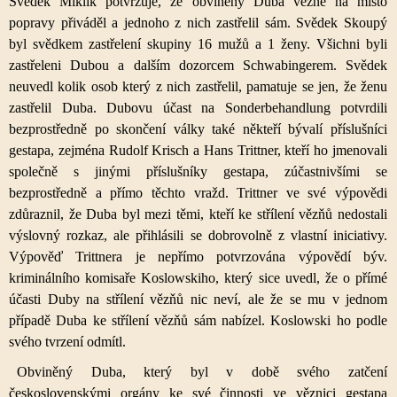
Svědek Miklík potvrzuje, že obviněný Duba vězně na místo
popravy přiváděl a jednoho z nich zastřelil sám. Svědek Skoupý
byl svědkem zastřelení skupiny 16 mužů a 1 ženy. Všichni byli
zastřeleni Dubou a dalším dozorcem Schwabingerem. Svědek
neuvedl kolik osob který z nich zastřelil, pamatuje se jen, že ženu
zastřelil Duba. Dubovu účast na Sonderbehandlung potvrdili
bezprostředně po skončení války také někteří bývalí příslušníci
gestapa, zejména Rudolf Krisch a Hans Trittner, kteří ho jmenovali
společně s jinými příslušníky gestapa, zúčastnivšími se
bezprostředně a přímo těchto vražd. Trittner ve své výpovědi
zdůraznil, že Duba byl mezi těmi, kteří ke střílení vězňů nedostali
výslovný rozkaz, ale přihlásili se dobrovolně z vlastní iniciativy.
Výpověď Trittnera je nepřímo potvrzována výpovědí býv.
kriminálního komisaře Koslowskiho, který sice uvedl, že o přímé
účasti Duby na střílení vězňů nic neví, ale že se mu v jednom
případě Duba ke střílení vězňů sám nabízel. Koslowski ho podle
svého tvrzení odmítl.
Obviněný Duba, který byl v době svého zatčení
československými orgány ke své činnosti ve věznici gestapa