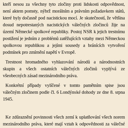
kteří nesou za všechny tyto zločiny proti lidskosti odpovědnost,
není aktem pomsty, nýbrž morálním a právním požadavkem států,
které byly dočasně pod nacistickou mocí. Je skutečností, že většina
dosud nepotrestaných nacistických válečných zločinců žije na
území Německé spolkové republiky. Postoj NSR k jejich trestnímu
postižení je jedním z problémů zatěžujících vztahy mezi Německou
spolkovou republikou a jejími sousedy a bránících vytvoření
podmínek pro zmírnění napětí v Evropě.
Trestnost hromadného vyhlazování národů a národnostních
skupin a všech ostatních válečných zločinů vyplývá ze
všeobecných zásad mezinárodního práva.
Konkrétní případy vylíčené v tomto pamětním spise jsou
válečným zločinem podle čl. 6 Londýnské dohody ze dne 8. srpna
1945.
Ke zdůraznění povinnosti všech zemí k uplatňování všech norem
mezinárodního práva, které mají vztah k odpovědnosti za válečné