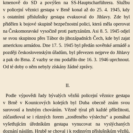
kmenově do SD a povýšen na SS-Hauptscharführera. Službu
v policejní věznici gestapa v Brně konal až do 25. 4. 1945, kdy
s ostatními příslušníky gestapa evakuoval do Jihlavy. Zde byl
přidělen k bojové skupině bezpečnostní polici, která měla operovat
na Českomoravské vysočině proti partyzánům. Asi 8. 5. 1945 odjel
se svou skupinou přes Tábor do jihozápadních Čech, kde byl zajat
americkou armádou. Dne 17. 5. 1945 byl předán sovětské armádě a
později československým úřadům, byl převezen nejprve do Jihlavy
a pak do Brna. Z vazby se mu podařilo dne 16. 3. 1946 uprchnout.
Od té doby o něm nebyly získány žádné zprávy.
II.
Podle výpovědi řady bývalých vězňů policejní věznice gestapa
v Brně v Kounicových kolejích byl Duba obecně znám svou
surovostí a hrubým chováním. Vězně týral při každé příležitosti,
zúčastňoval se i různých forem „zostřeného výslechu“ a pomáhal
vyšetřujícím úředníkům gestapa vynucovat na vyslýchaných
doznání násilím. Hrubě se choval i k rodinným příslušníkům vězňů,