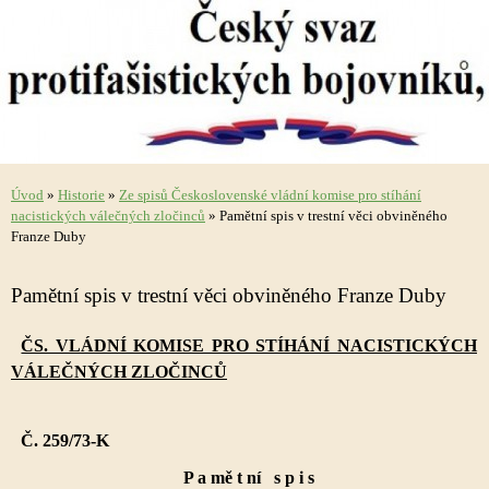
Úvod
»
Historie
»
Ze spisů Československé vládní komise pro stíhání
nacistických válečných zločinců
»
Pamětní spis v trestní věci obviněného
Franze Duby
Pamětní spis v trestní věci obviněného Franze Duby
ČS. VLÁDNÍ KOMISE PRO STÍHÁNÍ NACISTICKÝCH
VÁLEČNÝCH ZLOČINCŮ
Č. 259/73-K
P a mě t ní s p i s