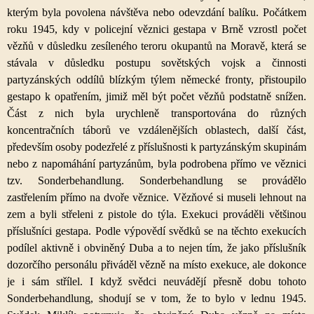
kterým byla povolena návštěva nebo odevzdání balíku. Počátkem
roku 1945, kdy v policejní věznici gestapa v Brně vzrostl počet
vězňů v důsledku zesíleného teroru okupantů na Moravě, která se
stávala v důsledku postupu sovětských vojsk a činnosti
partyzánských oddílů blízkým týlem německé fronty, přistoupilo
gestapo k opatřením, jimiž měl být počet vězňů podstatně snížen.
Část z nich byla urychleně transportována do různých
koncentračních táborů ve vzdálenějších oblastech, další část,
především osoby podezřelé z příslušnosti k partyzánským skupinám
nebo z napomáhání partyzánům, byla podrobena přímo ve věznici
tzv. Sonderbehandlung. Sonderbehandlung se provádělo
zastřelením přímo na dvoře věznice. Vězňové si museli lehnout na
zem a byli střeleni z pistole do týla. Exekuci prováděli většinou
příslušníci gestapa. Podle výpovědí svědků se na těchto exekucích
podílel aktivně i obviněný Duba a to nejen tím, že jako příslušník
dozorčího personálu přiváděl vězně na místo exekuce, ale dokonce
je i sám střílel. I když svědci neuvádějí přesně dobu tohoto
Sonderbehandlung, shodují se v tom, že to bylo v lednu 1945.