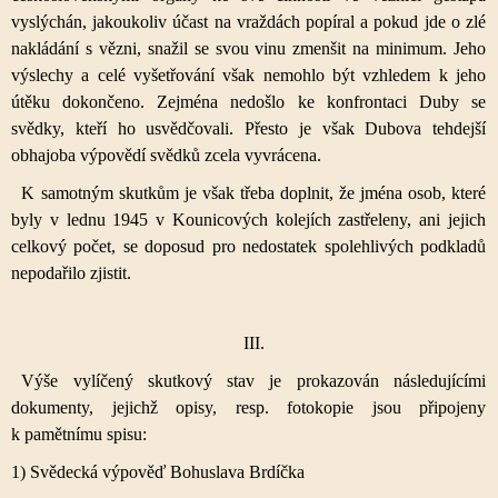
vyslýchán, jakoukoliv účast na vraždách popíral a pokud jde o zlé
nakládání s vězni, snažil se svou vinu zmenšit na minimum. Jeho
výslechy a celé vyšetřování však nemohlo být vzhledem k jeho
útěku dokončeno. Zejména nedošlo ke konfrontaci Duby se
svědky, kteří ho usvědčovali. Přesto je však Dubova tehdejší
obhajoba výpovědí svědků zcela vyvrácena.
K samotným skutkům je však třeba doplnit, že jména osob, které
byly v lednu 1945 v Kounicových kolejích zastřeleny, ani jejich
celkový počet, se doposud pro nedostatek spolehlivých podkladů
nepodařilo zjistit.
III.
Výše vylíčený skutkový stav je prokazován následujícími
dokumenty, jejichž opisy, resp. fotokopie jsou připojeny
k pamětnímu spisu:
1) Svědecká výpověď Bohuslava Brdíčka