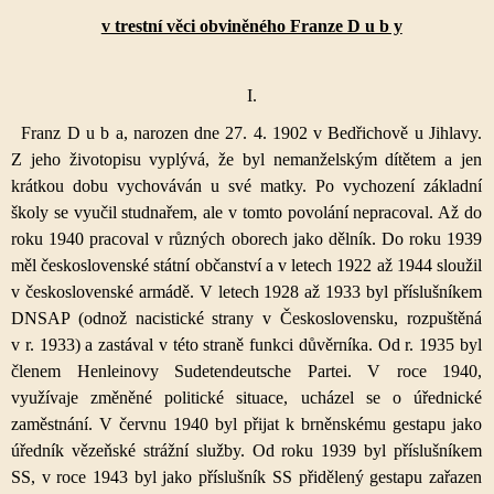
v trestní věci obviněného Franze D u b y
I.
Franz D u b a, narozen dne 27. 4. 1902 v Bedřichově u Jihlavy.
Z jeho životopisu vyplývá, že byl nemanželským dítětem a jen
krátkou dobu vychováván u své matky. Po vychození základní
školy se vyučil studnařem, ale v tomto povolání nepracoval. Až do
roku 1940 pracoval v různých oborech jako dělník. Do roku 1939
měl československé státní občanství a v letech 1922 až 1944 sloužil
v československé armádě. V letech 1928 až 1933 byl příslušníkem
DNSAP (odnož nacistické strany v Československu, rozpuštěná
v r. 1933) a zastával v této straně funkci důvěrníka. Od r. 1935 byl
členem Henleinovy Sudetendeutsche Partei. V roce 1940,
využívaje změněné politické situace, ucházel se o úřednické
zaměstnání. V červnu 1940 byl přijat k brněnskému gestapu jako
úředník vězeňské strážní služby. Od roku 1939 byl příslušníkem
SS, v roce 1943 byl jako příslušník SS přidělený gestapu zařazen