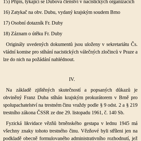
15) Přípis, týkající se Dubova členství v nacistických organizacích
16) Zatykač na obv. Dubu, vydaný krajským soudem Brno
17) Osobní dotazník Fr. Duby
18) Záznam o útěku Fr. Duby
Originály uvedených dokumentů jsou uloženy v sekretariátu Čs.
vládní komise pro stíhání nacistických válečných zločinců v Praze a
lze do nich na požádání nahlédnout.
IV.
Na základě zjištěných skutečností a popsaných důkazů je
obviněný Franz Duba stíhán krajským prokurátorem v Brně pro
spolupachatelství na trestném činu vraždy podle § 9 odst. 2 a § 219
trestního zákona ČSSR ze dne 29. listopadu 1961, č. 140 Sb.
Fyzická likvidace vězňů brněnského gestapa v lednu 1945 má
všechny znaky tohoto trestného činu. Vězňové byli stříleni jen na
podkladě obecně formulovaného administrativního rozhodnutí, jež