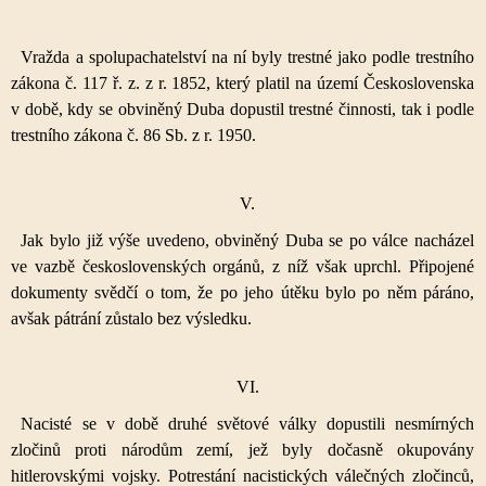
Vražda a spolupachatelství na ní byly trestné jako podle trestního
zákona č. 117 ř. z. z r. 1852, který platil na území Československa
v době, kdy se obviněný Duba dopustil trestné činnosti, tak i podle
trestního zákona č. 86 Sb. z r. 1950.
V.
Jak bylo již výše uvedeno, obviněný Duba se po válce nacházel
ve vazbě československých orgánů, z níž však uprchl. Připojené
dokumenty svědčí o tom, že po jeho útěku bylo po něm páráno,
avšak pátrání zůstalo bez výsledku.
VI.
Nacisté se v době druhé světové války dopustili nesmírných
zločinů proti národům zemí, jež byly dočasně okupovány
hitlerovskými vojsky. Potrestání nacistických válečných zločinců,