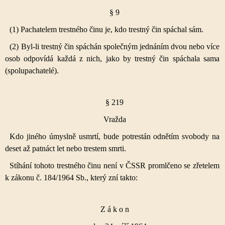
§ 9
(1) Pachatelem trestného činu je, kdo trestný čin spáchal sám.
(2) Byl-li trestný čin spáchán společným jednáním dvou nebo více
osob odpovídá každá z nich, jako by trestný čin spáchala sama
(spolupachatelé).
§ 219
Vražda
Kdo jiného úmyslně usmrtí, bude potrestán odnětím svobody na
deset až patnáct let nebo trestem smrti.
Stíhání tohoto trestného činu není v ČSSR promlčeno se zřetelem
k zákonu č. 184/1964 Sb., který zní takto:
Z á k o n