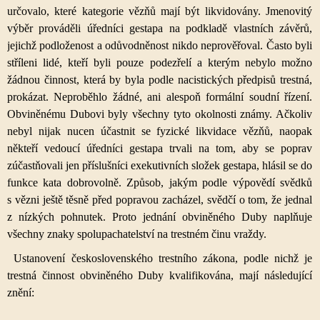
určovalo, které kategorie vězňů mají být likvidovány. Jmenovitý
výběr prováděli úředníci gestapa na podkladě vlastních závěrů,
jejichž podloženost a odůvodněnost nikdo neprověřoval. Často byli
stříleni lidé, kteří byli pouze podezřelí a kterým nebylo možno
žádnou činnost, která by byla podle nacistických předpisů trestná,
prokázat. Neproběhlo žádné, ani alespoň formální soudní řízení.
Obviněnému Dubovi byly všechny tyto okolnosti známy. Ačkoliv
nebyl nijak nucen účastnit se fyzické likvidace vězňů, naopak
někteří vedoucí úředníci gestapa trvali na tom, aby se poprav
zúčastňovali jen příslušníci exekutivních složek gestapa, hlásil se do
funkce kata dobrovolně. Způsob, jakým podle výpovědí svědků
s vězni ještě těsně před popravou zacházel, svědčí o tom, že jednal
z nízkých pohnutek. Proto jednání obviněného Duby naplňuje
všechny znaky spolupachatelství na trestném činu vraždy.
Ustanovení československého trestního zákona, podle nichž je
trestná činnost obviněného Duby kvalifikována, mají následující
znění: