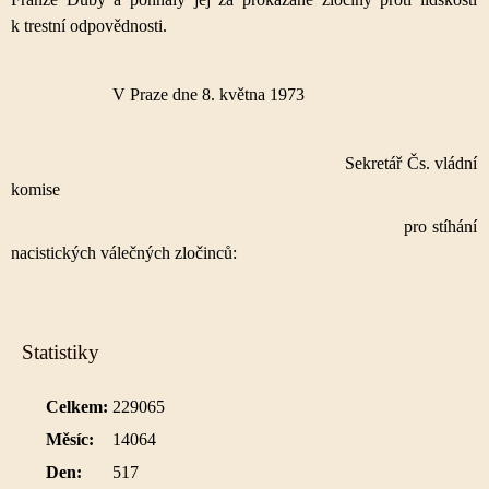
k trestní odpovědnosti.
V Praze dne 8. května 1973
Sekretář Čs. vládní
komise
pro stíhání
nacistických válečných zločinců:
Statistiky
Celkem:
229065
Měsíc:
14064
Den:
517