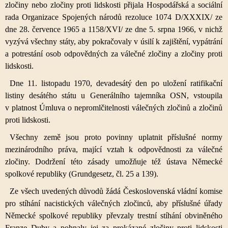
zločiny nebo zločiny proti lidskosti přijala Hospodářská a sociální
rada Organizace Spojených národů rezoluce 1074 D/XXXIX/ ze
dne 28. července 1965 a 1158/XVI/ ze dne 5. srpna 1966, v nichž
vyzývá všechny státy, aby pokračovaly v úsilí k zajištění, vypátrání
a potrestání osob odpovědných za válečné zločiny a zločiny proti
lidskosti.
Dne 11. listopadu 1970, devadesátý den po uložení ratifikační
listiny desátého státu u Generálního tajemníka OSN, vstoupila
v platnost Úmluva o nepromlčitelnosti válečných zločinů a zločinů
proti lidskosti.
Všechny země jsou proto povinny uplatnit příslušné normy
mezinárodního práva, mající vztah k odpovědnosti za válečné
zločiny. Dodržení této zásady umožňuje též ústava Německé
spolkové republiky (Grundgesetz, čl. 25 a 139).
Ze všech uvedených důvodů žádá Československá vládní komise
pro stíhání nacistických válečných zločinců, aby příslušné úřady
Německé spolkové republiky převzaly trestní stíhání obviněného
Franze Duby a pohnaly jej za prokázané zločiny proti lidskosti