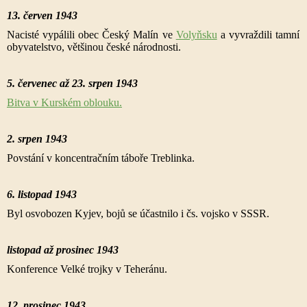
13. červen 1943
Nacisté vypálili obec Český Malín ve
Volyňsku
a vyvraždili tamní
obyvatelstvo, většinou české národnosti.
5. červenec až 23. srpen 1943
Bitva v Kurském oblouku.
2. srpen 1943
Povstání v koncentračním táboře Treblinka.
6. listopad 1943
Byl osvobozen Kyjev, bojů se účastnilo i čs. vojsko v SSSR.
listopad až prosinec 1943
Konference Velké trojky v Teheránu.
12. prosinec 1943