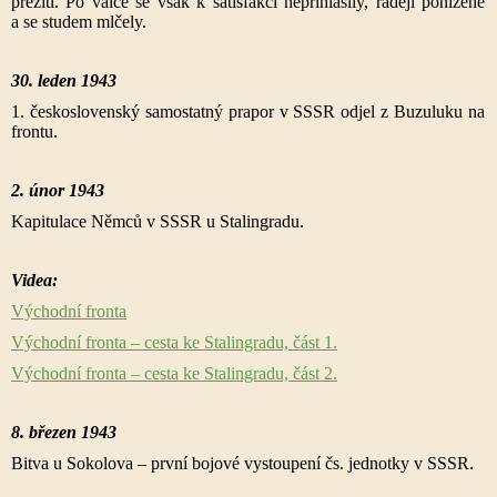
přežití. Po válce se však k satisfakci nepřihlásily, raději poníženě
a se studem mlčely.
30. leden 1943
1. československý samostatný prapor v SSSR odjel z Buzuluku na
frontu.
2. únor 1943
Kapitulace Němců v SSSR u Stalingradu.
Videa:
Východní fronta
Východní fronta – cesta ke Stalingradu, část 1.
Východní fronta – cesta ke Stalingradu, část 2.
8. březen 1943
Bitva u Sokolova – první bojové vystoupení čs. jednotky v SSSR.