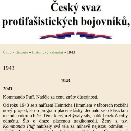
Úvod
»
Historie
»
Historický kalendář
»
1943
1943
1943
1943
Kommando Puff. Naděje za cenu ztráty důstojnosti.
Od roku 1943 se z nařízení Heinricha Himmlera v táborech rozběhl
nový projekt, šlo o program placené lásky. Jednalo se o klasickou
metodu cukru a biče. Těm, kterým zbývaly síly, nabídl rozkoš coby
odměnu. Šlo o draze placenou tragikomedii. Ženy z tzv.
Kommanda Puff
nabízely svá těla za mlhavě nejistou odměnu –