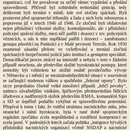
organizaci, což lze považovat za určitý rámec vypátrání a předání
spravedlnosti. Přičemž byl zohledněn teritoriální princip, tedy
delikventi byli trestáni v místě, kde své zločiny spáchali. Byli
postaveni před spojenecké tribunály a řada z nich byla odsouzena a
popravena již v letech 1946 až 1946. Ze zločinů byli obžalováni
nejen příslušníci výkonné služby, kontrašpionáže, ale i příslušníci
policejní správní služby, mezi něž patřili i dozorci v tzv. policejních
věznicích, u nás k nim například patřili i dozorci – zaměstnanci
gestapa působící na Pankráci a v Malé pevnosti Terezín. Rok 1950
znamenal zásadní přelom ve vyšetřování a trestání zločinů
spáchaných bezpečnostní policií jako institucí a gestapem speciálně.
Denacifikační proces ztrácel na intenzitě a nebyla v tom v žádném
případě neochota, ale především složité byrokratické postupy, které
nemohly být vzhledem ke složité realitě poválečného vývoje
v Německu a i měnící se mezinárodněpolitické situaci v souvislosti
se začínající studenou válkou a spuštěním „železné opony“. Bylo
sicce projednáno číselně velké množství případů „lehčí povahy“,
zatímco závažnějším viníkům, špičkovým představitelům řídících
úřadoven a nadřízených složek především RSHA, komandérů Sipo
a SD se úspěšně podařilo vyhýbat se spravedlivému potrestání.
Přispíval k tomu i fakt, že vnitřní struktura nacistického státu, jeho
stranické i státní byrokracie, byla v rané době spojeneckým
orgánům zpočátku zcela neprůhledná a rozdělení kompetencí ne
zcela jasné. V padesátých letech začala politika „integrace bývalých
příslušníků nacistických organizací včetně NSDAP a nacistické