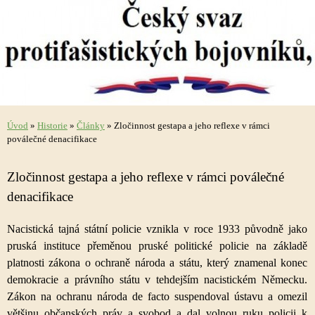
Úvod
»
Historie
»
Články
»
Zločinnost gestapa a jeho reflexe v rámci
poválečné denacifikace
Zločinnost gestapa a jeho reflexe v rámci poválečné
denacifikace
Nacistická tajná státní policie vznikla v roce 1933 původně jako
pruská instituce přeměnou pruské politické policie na základě
platnosti zákona o ochraně národa a státu, který znamenal konec
demokracie a právního státu v tehdejším nacistickém Německu.
Zákon na ochranu národa de facto suspendoval ústavu a omezil
většinu občanských práv a svobod a dal volnou ruku policii k