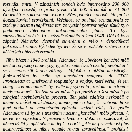
rozsudků smrti. V západních zónách bylo internováno 200 000
bývalých nacistů, o práci přišlo 150 000 úředníků a 73 000
činovníků v soukromém sektoru. Přes patnáct milionů lidí prošlo
dotazníkovými prověrkami. Veřejnost se povinně seznamovala se
zločiny nacismu (například tak, že vydání potravinových lístků bylo
podmíněno zhlédnutím dokumentárního filmu). To byla
spravedlnost vítězů. Ta v zásadě skončila rokem 1949. Dál už bylo
západní Německo víceméně suverénní a mělo v denacifikaci
pokračovat samo. Výsledek byl ten, že se v podstatě zastavila a v
některých ohledech zvrátila.
Již v březnu 1946 prohlásil Adenauer, že „bychom konečně měli
nechat na pokoji malé ryby, ty, kdo neutlačovali ostatní, neobohatili
se a neporušili žádné zákony“. Vojákům a nižším nacistickým
funkcionářům by mělo být umožněno vstupovat do CDU.
Pronásledovat „neškodné souputníky a vojáky, kteří věřili, že jen
konají svou povinnost“, by podle něj vybudilo „rostoucí a extrémní
nacionalismus“. To řekl deset měsíců po porážce a šest měsíců po
zahájení norimberského procesu. Ten ještě zdaleka neskončil a
denně přinášel nové důkazy, mimo jiné i o tom, že wehrmacht se
plně podílel na genocidním způsobu vedení války. Ale podle
Adenauera už by se s trestáním nacistů „konečně“ mělo přestat. A
neřekl to naposledy. V projevu v květnu si dokonce postěžoval, že
německý lid je opět dělen na lepší a horší. „Ale nespravedlnost plus
nespravedlnost se nikdy nebude rovnat spravedlnost,“ prohlásil.