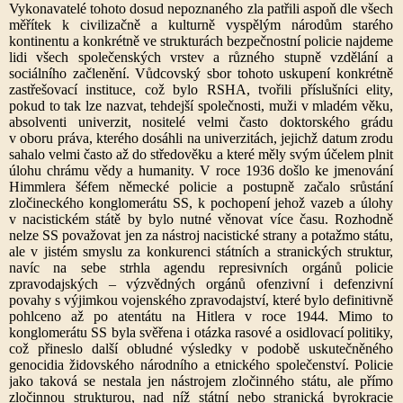
Vykonavatelé tohoto dosud nepoznaného zla patřili aspoň dle všech
měřítek k civilizačně a kulturně vyspělým národům starého
kontinentu a konkrétně ve strukturách bezpečnostní policie najdeme
lidi všech společenských vrstev a různého stupně vzdělání a
sociálního začlenění. Vůdcovský sbor tohoto uskupení konkrétně
zastřešovací instituce, což bylo RSHA, tvořili příslušníci elity,
pokud to tak lze nazvat, tehdejší společnosti, muži v mladém věku,
absolventi univerzit, nositelé velmi často doktorského grádu
v oboru práva, kterého dosáhli na univerzitách, jejichž datum zrodu
sahalo velmi často až do středověku a které měly svým účelem plnit
úlohu chrámu vědy a humanity. V roce 1936 došlo ke jmenování
Himmlera šéfem německé policie a postupně začalo srůstání
zločineckého konglomerátu SS, k pochopení jehož vazeb a úlohy
v nacistickém státě by bylo nutné věnovat více času. Rozhodně
nelze SS považovat jen za nástroj nacistické strany a potažmo státu,
ale v jistém smyslu za konkurenci státních a stranických struktur,
navíc na sebe strhla agendu represivních orgánů policie
zpravodajských – výzvědných orgánů ofenzivní i defenzivní
povahy s výjimkou vojenského zpravodajství, které bylo definitivně
pohlceno až po atentátu na Hitlera v roce 1944. Mimo to
konglomerátu SS byla svěřena i otázka rasové a osidlovací politiky,
což přineslo další obludné výsledky v podobě uskutečněného
genocidia židovského národního a etnického společenství. Policie
jako taková se nestala jen nástrojem zločinného státu, ale přímo
zločinnou strukturou, nad níž státní nebo stranická byrokracie