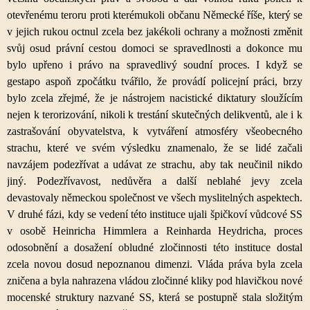
otevřenému teroru proti kterémukoli občanu Německé říše, který se
v jejich rukou octnul zcela bez jakékoli ochrany a možnosti změnit
svůj osud právní cestou domoci se spravedlnosti a dokonce mu
bylo upřeno i právo na spravedlivý soudní proces. I když se
gestapo aspoň zpočátku tvářilo, že provádí policejní práci, brzy
bylo zcela zřejmé, že je nástrojem nacistické diktatury sloužícím
nejen k terorizování, nikoli k trestání skutečných delikventů, ale i k
zastrašování obyvatelstva, k vytváření atmosféry všeobecného
strachu, které ve svém výsledku znamenalo, že se lidé začali
navzájem podezřívat a udávat ze strachu, aby tak neučinil nikdo
jiný. Podezřívavost, nedůvěra a další neblahé jevy zcela
devastovaly německou společnost ve všech myslitelných aspektech.
V druhé fázi, kdy se vedení této instituce ujali špičkoví vůdcové SS
v osobě Heinricha Himmlera a Reinharda Heydricha, proces
odosobnění a dosažení obludné zločinnosti této instituce dostal
zcela novou dosud nepoznanou dimenzi. Vláda práva byla zcela
zničena a byla nahrazena vládou zločinné kliky pod hlavičkou nové
mocenské struktury nazvané SS, která se postupně stala složitým