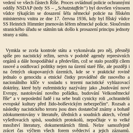
vedení ve všech částech Říše. Proces ovládnutí policie ochrannými
oddíly NSDAP (tedy SS –
„Schutzstaffeln“
) byl dovršen výnosem
vůdce týkajícím se dosazení šéfa německé policie na říšském
ministerstvu vnitra ze dne 17. června 1936, kdy byl říšský vůdce
SS Heinrich Himmler jmenován šéfem německé policie. Sloučením
stranického úřadu se státním tak došlo k prosazení principu jednoty
strany a státu.
Vymkla se zcela kontrole státu a vykonávala pro něj, přesněji
spíše pro nacistický režim, servis v podobě agendy represivních
orgánů a dále hospodářské a především, což se stalo později cílem
rasové a osidlovací politiky nejen na území staré říše, ale později i
na četných okupovaných územích, kde se v praktické rovině
jednalo o genocidu a etnické čistky prováděné dle rasového a
nacionálního klíče v souladu s tezemi nacistické vyhlazovací
doktríny, které byly eufemisticky nazývány jako „budování nové
Evropy, nastolování nového pořádku, budování Velkoněmecké
říše“ a v neposlední řadě i na sebe brali cynicky roli „ochranitelů
evropské kultury před žido-bolševickým nebezpečím“. Rozsah a
následky nacistického teroru jsou dnes dostatečně známy a bohatě
zdokumentovány v literatuře, úředních a soudních aktech, včetně
vyšetřovacích spisů, soudních protokolů, nepočítaje v to velké
množství literatury, dokumentárních filmů. Nelze samozřejmě
zrácet čas výčtem všech forem svědectví a jejich záznamů.