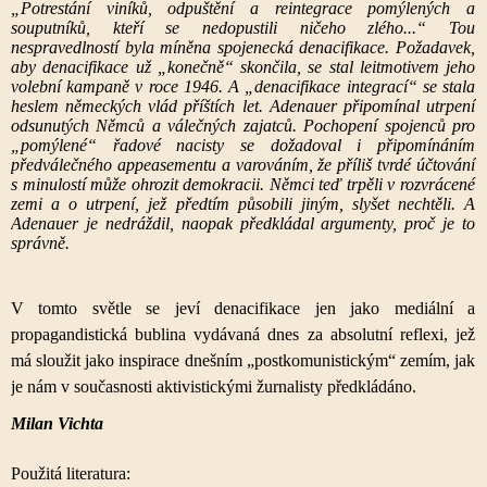
„Potrestání viníků, odpuštění a reintegrace pomýlených a
souputníků, kteří se nedopustili ničeho zlého...“ Tou
nespravedlností byla míněna spojenecká denacifikace. Požadavek,
aby denacifikace už „konečně“ skončila, se stal leitmotivem jeho
volební kampaně v roce 1946. A „denacifikace integrací“ se stala
heslem německých vlád příštích let. Adenauer připomínal utrpení
odsunutých Němců a válečných zajatců. Pochopení spojenců pro
„pomýlené“ řadové nacisty se dožadoval i připomínáním
předválečného appeasementu a varováním, že příliš tvrdé účtování
s minulostí může ohrozit demokracii. Němci teď trpěli v rozvrácené
zemi a o utrpení, jež předtím působili jiným, slyšet nechtěli. A
Adenauer je nedráždil, naopak předkládal argumenty, proč je to
správně.
V tomto světle se jeví denacifikace jen jako mediální a
propagandistická bublina vydávaná dnes za absolutní reflexi, jež
má sloužit jako inspirace dnešním „postkomunistickým“ zemím, jak
je nám v současnosti aktivistickými žurnalisty předkládáno.
Milan Vichta
Použitá literatura: