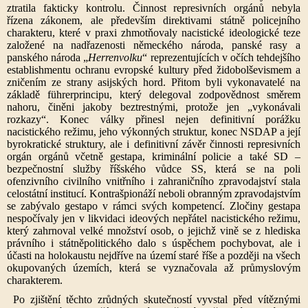
ztratila fakticky kontrolu. Činnost represivních orgánů nebyla
řízena zákonem, ale především direktivami státně policejního
charakteru, které v praxi zhmotňovaly nacistické ideologické teze
založené na nadřazenosti německého národa, panské rasy a
panského národa „
Herrenvolku
“ reprezentujících v očích tehdejšího
establishmentu ochranu evropské kultury před židobolševismem a
zničením ze strany asijských hord. Přitom byli vykonavatelé na
základě führerprincipu, který delegoval zodpovědnost směrem
nahoru, činěni jakoby beztrestnými, protože jen „vykonávali
rozkazy“. Konec války přinesl nejen definitivní porážku
nacistického režimu, jeho výkonných struktur, konec NSDAP a její
byrokratické struktury, ale i definitivní závěr činnosti represivních
orgán orgánů včetně gestapa, kriminální policie a také SD –
bezpečnostní služby říšského vůdce SS, která se na poli
ofenzivního civilního vnitřního i zahraničního zpravodajství stala
celostátní institucí. Kontrašpionáží neboli obranným zpravodajstvím
se zabývalo gestapo v rámci svých kompetencí. Zločiny gestapa
nespočívaly jen v likvidaci ideových nepřátel nacistického režimu,
který zahrnoval velké množství osob, o jejichž vině se z hlediska
právního i státněpolitického dalo s úspěchem pochybovat, ale i
účasti na holokaustu nejdříve na území staré říše a později na všech
okupovaných územích, která se vyznačovala až průmyslovým
charakterem.
Po zjištění těchto zrůdných skutečností vyvstal před vítěznými