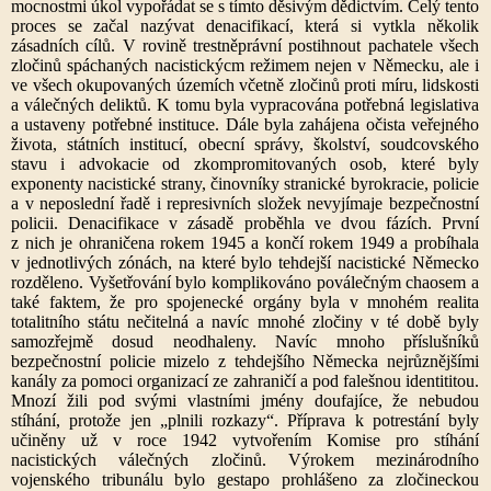
mocnostmi úkol vypořádat se s tímto děsivým dědictvím. Celý tento
proces se začal nazývat denacifikací, která si vytkla několik
zásadních cílů. V rovině trestněprávní postihnout pachatele všech
zločinů spáchaných nacistickýcm režimem nejen v Německu, ale i
ve všech okupovaných územích včetně zločinů proti míru, lidskosti
a válečných deliktů. K tomu byla vypracována potřebná legislativa
a ustaveny potřebné instituce. Dále byla zahájena očista veřejného
života, státních institucí, obecní správy, školství, soudcovského
stavu i advokacie od zkompromitovaných osob, které byly
exponenty nacistické strany, činovníky stranické byrokracie, policie
a v neposlední řadě i represivních složek nevyjímaje bezpečnostní
policii. Denacifikace v zásadě proběhla ve dvou fázích. První
z nich je ohraničena rokem 1945 a končí rokem 1949 a probíhala
v jednotlivých zónách, na které bylo tehdejší nacistické Německo
rozděleno. Vyšetřování bylo komplikováno poválečným chaosem a
také faktem, že pro spojenecké orgány byla v mnohém realita
totalitního státu nečitelná a navíc mnohé zločiny v té době byly
samozřejmě dosud neodhaleny. Navíc mnoho příslušníků
bezpečnostní policie mizelo z tehdejšího Německa nejrůznějšími
kanály za pomoci organizací ze zahraničí a pod falešnou identititou.
Mnozí žili pod svými vlastními jmény doufajíce, že nebudou
stíhání, protože jen „plnili rozkazy“. Příprava k potrestání byly
učiněny už v roce 1942 vytvořením Komise pro stíhání
nacistických válečných zločinů. Výrokem mezinárodního
vojenského tribunálu bylo gestapo prohlášeno za zločineckou