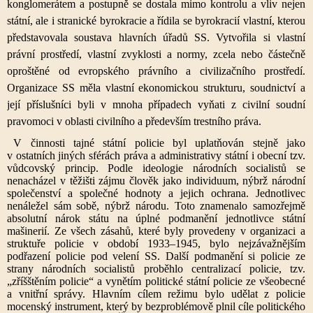
konglomerátem a postupně se dostala mimo kontrolu a vliv nejen
státní, ale i stranické byrokracie a řídila se byrokracií vlastní, kterou
představovala soustava hlavních úřadů SS. Vytvořila si vlastní
právní prostředí, vlastní zvyklosti a normy, zcela nebo částečně
oproštěné od evropského právního a civilizačního prostředí.
Organizace SS měla vlastní ekonomickou strukturu, soudnictví a
její příslušníci byli v mnoha případech vyňati z civilní soudní
pravomoci v oblasti civilního a především trestního práva.
V činnosti tajné státní policie byl uplatňován stejně jako
v ostatních jiných sférách práva a administrativy státní i obecní tzv.
vůdcovský princip. Podle ideologie národních socialistů se
nenacházel v těžišti zájmu člověk jako individuum, nýbrž národní
společenství a společné hodnoty a jejich ochrana. Jednotlivec
nenáležel sám sobě, nýbrž národu. Toto znamenalo samozřejmě
absolutní nárok státu na úplné podmanění jednotlivce státní
mašinerií. Ze všech zásahů, které byly provedeny v organizaci a
struktuře policie v období 1933–1945, bylo nejzávažnějším
podřazení policie pod velení SS. Další podmanění si policie ze
strany národních socialistů proběhlo centralizací policie, tzv.
„zříšštěním policie“ a vynětím politické státní policie ze všeobecné
a vnitřní správy. Hlavním cílem režimu bylo udělat z policie
mocenský instrument, který by bezproblémově plnil cíle politického