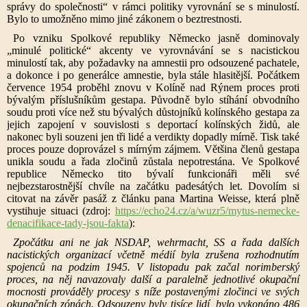
správy do společnosti“ v rámci politiky vyrovnání se s minulostí.
Bylo to umožněno mimo jiné zákonem o beztrestnosti.
Po vzniku Spolkové republiky Německo jasně dominovaly
„minulé politické“ akcenty ve vyrovnávání se s nacistickou
minulostí tak, aby požadavky na amnestii pro odsouzené pachatele,
a dokonce i po generálce amnestie, byla stále hlasitější. Počátkem
července 1954 proběhl znovu v Kolíně nad Rýnem proces proti
bývalým příslušníkům gestapa. Původně bylo stíhání obvodního
soudu proti více než stu bývalých důstojníků kolínského gestapa za
jejich zapojení v souvislosti s deportací kolínských židů, ale
nakonec byli souzeni jen tři lidé a verdikty dopadly mírně. Tisk také
proces pouze doprovázel s mírným zájmem. Většina členů gestapa
unikla soudu a řada zločinů zůstala nepotrestána. Ve Spolkové
republice Německo tito bývalí funkcionáři měli své
nejbezstarostnější chvíle na začátku padesátých let. Dovolím si
citovat na závěr pasáž z článku pana Martina Weisse, která plně
vystihuje situaci (zdroj:
https://echo24.cz/a/wuzr5/mytus-nemecke-
denacifikace-tady-jsou-fakta
):
Zpočátku ani ne jak NSDAP, wehrmacht, SS a řada dalších
nacistických organizací včetně médií byla zrušena rozhodnutím
spojenců na podzim 1945. V listopadu pak začal norimberský
proces, na něj navazovaly další a paralelně jednotlivé okupační
mocnosti prováděly procesy s níže postavenými zločinci ve svých
okupačních zónách. Odsouzeny byly tisíce lidí, bylo vykonáno 486