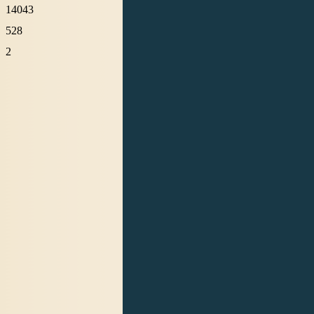
14043
528
2