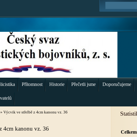
icistika
Přítomnost
Historie
Přečetli jsme
Doporučujeme
vatelů
»
Výcvik ve střelbě z 4cm kanonu vz. 36
Statist
 z 4cm kanonu vz. 36
Celkem