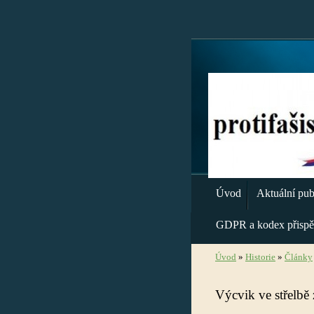
Úvod
Aktuální publ
GDPR a kodex přispě
Úvod
»
Historie
»
Články
Výcvik ve střelbě