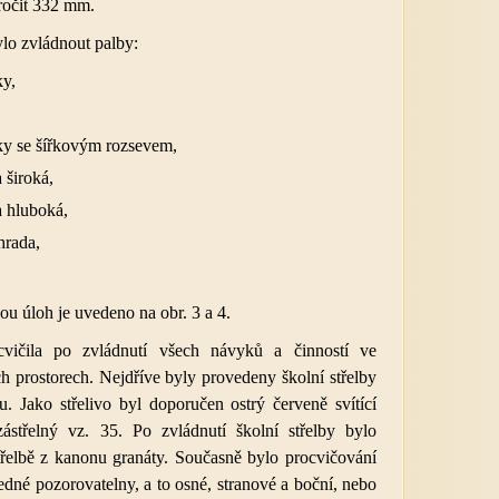
ročit 332 mm.
lo zvládnout palby:
ky,
ky se šířkovým rozsevem,
 široká,
a hluboká,
hrada,
u úloh je uvedeno na obr. 3 a 4.
 cvičila po zvládnutí všech návyků a činností ve
h prostorech. Nejdříve byly provedeny školní střelby
. Jako střelivo byl doporučen ostrý červeně svítící
střelný vz. 35. Po zvládnutí školní střelby bylo
třelbě z kanonu granáty. Současně bylo procvičování
edné pozorovatelny, a to osné, stranové a boční, nebo