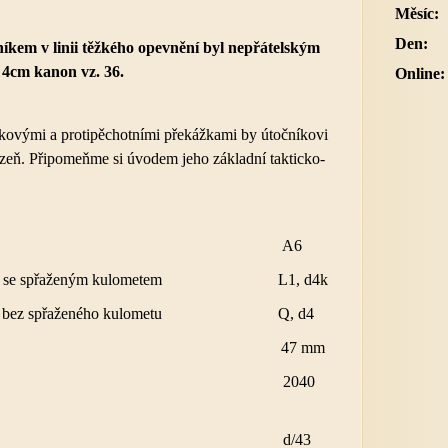
Měsíc:
Den:
íkem v linii těžkého opevnění byl nepřátelským
 4cm kanon vz. 36.
Online:
nkovými a protipěchotními překážkami by útočníkovi
ázeň. Připomeňme si úvodem jeho základní takticko-
rní kód A6
kanon se spřaženým kulometem L1, d4k
n bez spřaženého kulometu Q, d4
e 47 mm
 hlavně 2040
/43