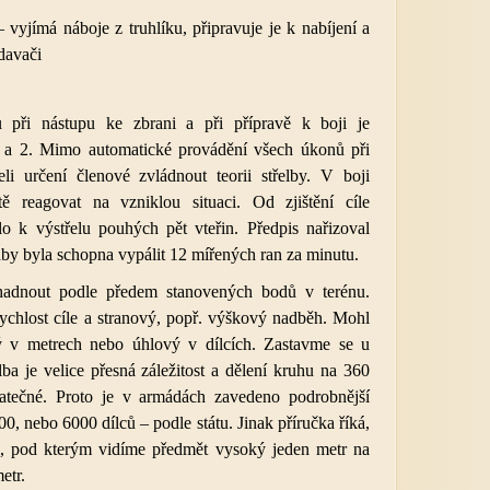
vyjímá náboje z truhlíku, připravuje je k nabíjení a
davači
ů při nástupu ke zbrani a při přípravě k boji je
 a 2. Mimo automatické provádění všech úkonů při
i určení členové zvládnout teorii střelby. V boji
ě reagovat na vzniklou situaci. Od zjištění cíle
o k výstřelu pouhých pět vteřin. Předpis nařizoval
 aby byla schopna vypálit 12 mířených ran za minutu.
hadnout podle předem stanovených bodů v terénu.
rychlost cíle a stranový, popř. výškový nadběh. Mohl
ý v metrech nebo úhlový v dílcích. Zastavme se u
lba je velice přesná záležitost a dělení kruhu na 360
tatečné. Proto je v armádách zavedeno podrobnější
00, nebo 6000 dílců – podle státu. Jinak příručka říká,
el, pod kterým vidíme předmět vysoký jeden metr na
etr.