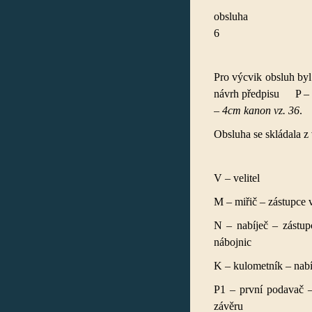
ob
Pro výcvik obsluh by
návrh předpisu P – I
– 4cm kanon vz. 36
.
Obsluha se skládala z 
V
–
velitel
M – miřič – zástupce v
N – nabíječ – zástup
nábojnic
K – kulometník – nabíj
P1 – první podavač –
závěru