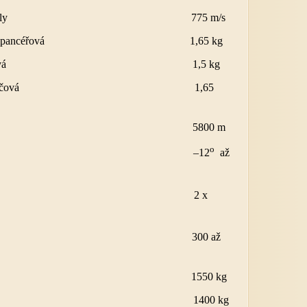
 rychlost střely 775 m/s
ely – protipancéřová 1,65 kg
říštivá 1,5 kg
artáčová 1,65
při náměru 12 5800 m
o
áměr
–
12
až
měr 2 x
kluzu hlavně 300 až
t – zbraně 1550 kg
řílny 1400 kg