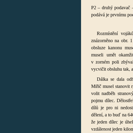
P2 – druhý podavač – 
podává je prvnímu po
Rozmístění voják
znázorněno na obr. 1
obsluze kanonu musel
museli umět okamžit
v zorném poli zbýval
vycvičit obsluhu tak,
Dálka se dala od
Miřič musel stanovit 
volit nadběh stranov
pojmu dílec. Dělostře
dílů je pro ni nedos
dělení, a to buď na 64
že jeden dílec je úh
vzdálenost jeden kilom