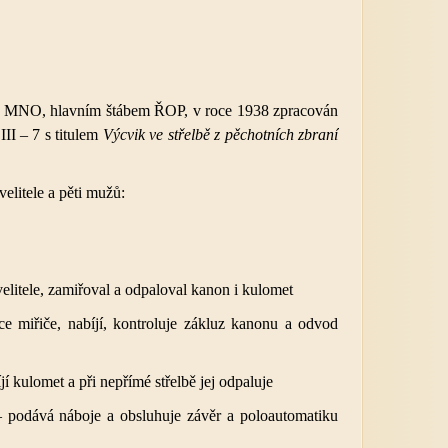
sluha
6
l MNO, hlavním štábem ŘOP, v roce 1938 zpracován
II – 7 s titulem
Výcvik ve střelbě z pěchotních zbraní
velitele a pěti mužů:
elitele, zamiřoval a odpaloval kanon i kulomet
ce miřiče, nabíjí, kontroluje zákluz kanonu a odvod
í kulomet a při nepřímé střelbě jej odpaluje
 podává náboje a obsluhuje závěr a poloautomatiku