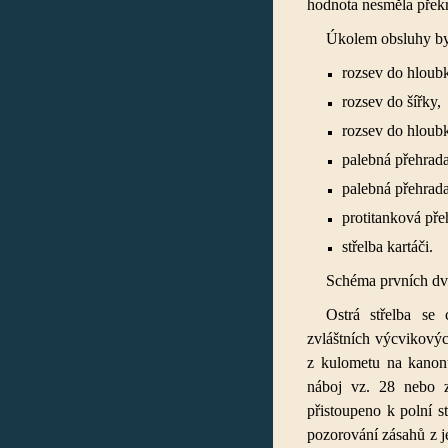
hodnota nesměla přek
Úkolem obsluhy by
rozsev do hloub
rozsev do šířky,
rozsev do hloub
palebná přehrada
palebná přehrad
protitanková pře
střelba kartáči.
Schéma prvních dvo
Ostrá střelba se
zvláštních výcvikovýc
z kulometu na kanonu
náboj vz. 28 nebo zá
přistoupeno k polní s
pozorování zásahů z j