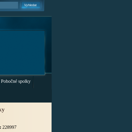
Pobočné spolky
iky
:
228997