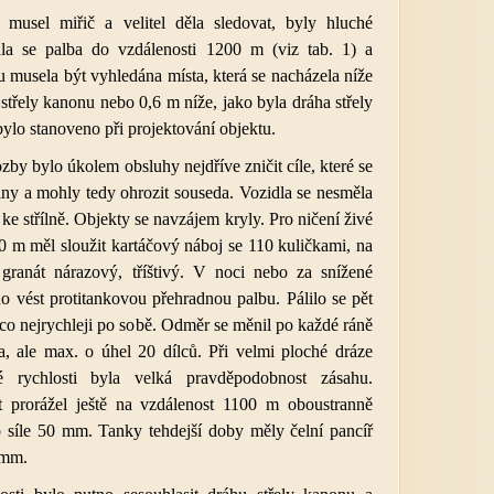
u musel miřič a velitel děla sledovat, byly hluché
ala se palba do vzdálenosti 1200 m (viz tab. 1) a
u musela být vyhledána místa, která se nacházela níže
střely kanonu nebo 0,6 m níže, jako byla dráha střely
bylo stanoveno při projektování objektu.
zby bylo úkolem obsluhy nejdříve zničit cíle, které se
ílny a mohly tedy ohrozit souseda. Vozidla se nesměla
 ke střílně. Objekty se navzájem kryly. Pro ničení živé
00 m měl sloužit kartáčový náboj se 110 kuličkami, na
 granát nárazový, tříštivý. V noci nebo za snížené
no vést protitankovou přehradnou palbu. Pálilo se pět
 co nejrychleji po sobě. Odměr se měnil po každé ráně
a, ale max. o úhel 20 dílců. Při velmi ploché dráze
é rychlosti byla velká pravděpodobnost zásahu.
t prorážel ještě na vzdálenost 1100 m oboustranně
 síle 50 mm. Tanky tehdejší doby měly čelní pancíř
 mm.