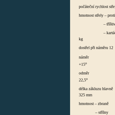
počáteční
hmotnost stř
–
t
–
k
kg
dostřel 
n
o
+15
od
o
22,5
délka zá
325 mm
hmotnos
–
st