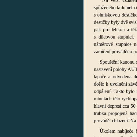
Na větší vzdáleno
spřaženého kulometu
s ohniskovou destičko
destičky byly dvě svis
pak pro lehkou a těž
s dílcovou stupnicí
náměrové stupnice n
zamíření prováděno po
Spouštění kanonu 
nastavení polohy AU
lapače a odvedena do
došlo k uvolnění záv
odpálení. Takto bylo 
minutách této rychlopa
hlavni depresi cca 50
trubka propojená had
provádět chlazení. Na
Úkolem nabíječe b