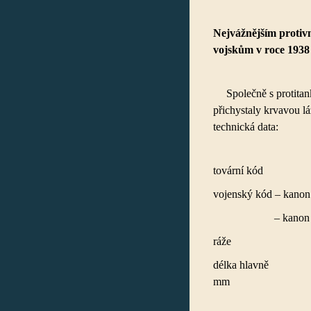
Nejvážnějším protivn
vojskům v roce 1938
Společně s protita
přichystaly krvavou l
technická data:
tová
vojenský kód – 
–
kano
ráž
délka
mm
d