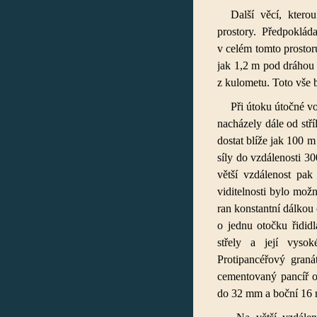
Další věcí, ktero
prostory. Předpoklád
v celém tomto prostor
jak 1,2 m pod dráhou 
z kulometu. Toto vše 
Při útoku útočné vo
nacházely dále od stř
dostat blíže jak 100 m
síly do vzdálenosti 3
větší vzdálenost pak
viditelnosti bylo mož
ran konstantní dálkou
o jednu otočku řididl
střely a její vysok
Protipancéřový graná
cementovaný pancíř o
do 32 mm a boční 16