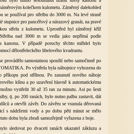
sti bylo nutno sesouhlasit dráhu střely kanonu a
 náměrovým kolečkem kulometu. Záměrný dalekohled
u se používal pro střelbu do 3000 m. Na levé straně
lé stupnice pro pancéřový a nárazový granát, na pravé
kou střelu z kulometu. Uprostřed byl záměrný kříž
. Střelba nad 3000 m se vedla jako nepřímá podle
a kanonu. V případě poruchy těchto miřidel bylo
mocí dělostřeleckého libelového kvadrantu.
se provádělo samostatnou spouští nebo samočinně po
TOMATIKA. Po výstřelu byla nábojnice vyhozena do
 příkopu pod střílnou. Po zasunutí nového náboje
ěrového klínu a po uzavření hlavně k automatickému
možno vystřelit 30 až 35 ran za minutu. Asi po šesti
lby, tj. po 200 ranách, bylo nutno palbu zastavit, dát
 dílců a otevřít závěr. Do závěru se vsunula děrovaná
icí s nádržemi vody a po dobu pěti minut se mělo
 tuto dobu byla zbraň samozřejmě vyřazena z boje.
ylo sledovat po dvaceti ranách ukazatel zákluzu a