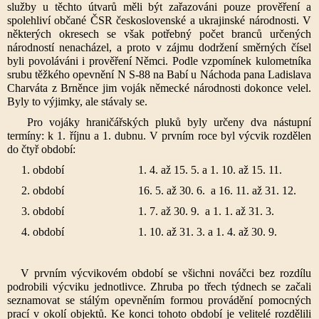
služby u těchto útvarů měli být zařazováni pouze prověření a
spolehliví občané ČSR československé a ukrajinské národnosti. V
některých okresech se však potřebný počet branců určených
národností nenacházel, a proto v zájmu dodržení směrných čísel
byli povoláváni i prověření Němci. Podle vzpomínek kulometníka
srubu těžkého opevnění N S-88 na Babí u Náchoda pana Ladislava
Charváta z Brněnce jim voják německé národnosti dokonce velel.
Byly to výjimky, ale stávaly se.
Pro vojáky hraničářských pluků byly určeny dva nástupní
termíny: k 1. říjnu a 1. dubnu. V prvním roce byl výcvik rozdělen
do čtyř období:
1. období 1. 4. až 15. 5. a 1. 10. až 15. 11.
2. období 16. 5. až 30. 6. a 16. 11. až 31. 12.
3. období 1. 7. až 30. 9. a 1. 1. až 31. 3.
4. období 1. 10. až 31. 3. a 1. 4. až 30. 9.
V prvním výcvikovém období se všichni nováčci bez rozdílu
podrobili výcviku jednotlivce. Zhruba po třech týdnech se začali
seznamovat se stálým opevněním formou provádění pomocných
prací v okolí objektů. Ke konci tohoto období je velitelé rozdělili