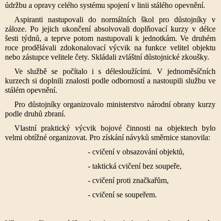
údržbu a opravy celého systému spojení v linii stálého opevnění.
Aspiranti nastupovali do normálních škol pro důstojníky v
záloze. Po jejich ukončení absolvovali doplňovací kurzy v délce
šesti týdnů, a teprve potom nastupovali k jednotkám. Ve druhém
roce prodělávali zdokonalovací výcvik na funkce velitel objektu
nebo zástupce velitele čety. Skládali zvláštní důstojnické zkoušky.
Ve službě se počítalo i s délesloužícími. V jednoměsíčních
kurzech si doplnili znalosti podle odborností a nastoupili službu ve
stálém opevnění.
Pro důstojníky organizovalo ministerstvo národní obrany kurzy
podle druhů zbraní.
Vlastní praktický výcvik bojové činnosti na objektech bylo
velmi obtížné organizovat. Pro získání návyků směrnice stanovila:
- cvičení v obsazování objektů,
- taktická cvičení bez soupeře,
- cvičení proti značkařům,
- cvičení se soupeřem.