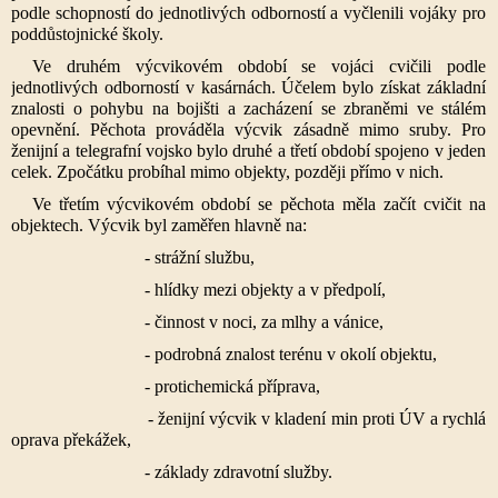
podle schopností do jednotlivých odborností a vyčlenili vojáky pro
poddůstojnické školy.
Ve druhém výcvikovém období se vojáci cvičili podle
jednotlivých odborností v kasárnách. Účelem bylo získat základní
znalosti o pohybu na bojišti a zacházení se zbraněmi ve stálém
opevnění. Pěchota prováděla výcvik zásadně mimo sruby. Pro
ženijní a telegrafní vojsko bylo druhé a třetí období spojeno v jeden
celek. Zpočátku probíhal mimo objekty, později přímo v nich.
Ve třetím výcvikovém období se pěchota měla začít cvičit na
objektech. Výcvik byl zaměřen hlavně na:
- strážní službu,
- hlídky mezi objekty a v předpolí,
- činnost v noci, za mlhy a vánice,
- podrobná znalost terénu v okolí objektu,
- protichemická příprava,
- ženijní výcvik v kladení min proti ÚV a rychlá
oprava překážek,
- základy zdravotní služby.