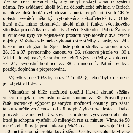
Vše se mělo provádět tak, aby nebyl rozkryt obranný systém
pásma. Pro zvládnutí úkolů byl na dělostřelecké střelnici v Brdech
na cílové ploše Jordán vybudován samostatný pěchotní srub CE. V
oblasti Jeseníků měla být vybudována dělostřelecká tvrz Orlík,
která měla mimo obranných úkolů plnit i funkci výcvikového
střediska pro osádky ostatních tvrzí včetně střelnice. Poblíž Žárovic
u Plumlova byly ve vojenském prostoru vybudovány dva cvičné
objekty. Mužstvo zde mělo vykonat ostré střelby z pušky vz. 24 a
házení ručních granátů. Specialisté potom střelby z kulometů vz.
26, 35 a 37, pevnostního kanonu vz. 36, raketové pistole vz. 30 a
VKPL. Je zajímavé, že směrnice neřeší výcvik střelby z kulometu
vz. 24, pevnostní houfnice vz. 38 a minometů. Patrně by byla
později doplněna a přepracována.
Výcvik v roce 1938 byl obzvlášť obtížný, neboť byl k dispozici
jen objekt v Brdech.
Všimněme si blíže možnosti použití hlavní zbraně většiny
velkých objektů, pevnostního 4cm kanonu vz. 36. Provedl jsem
čistě teoretický výpočet palebných možností obsluhy pro zásah
tanku v určité vzdálenosti od střílny při čtyřech rychlostech. Dálka
je uvedena v metrech. Uvažoval jsem dobře vycvičenou obsluhu,
která je schopna vystřelit 10 mířených ran za minutu. Víme, že 50
metrů od střílny je protitanková překážka a na ni navazuje 100 až
150 metrů dlouhá protitanková stěna. Co by se stalo, kdyby se