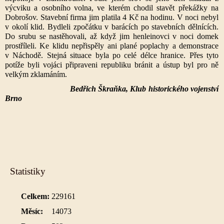
výcviku a osobního volna, ve kterém chodil stavět překážky na
Dobrošov. Stavební firma jim platila 4 Kč na hodinu. V noci nebyl
v okolí klid. Bydleli zpočátku v barácích po stavebních dělnících.
Do srubu se nastěhovali, až když jim henleinovci v noci domek
prostříleli. Ke klidu nepřispěly ani plané poplachy a demonstrace
v Náchodě. Stejná situace byla po celé délce hranice. Přes tyto
potíže byli vojáci připraveni republiku bránit a ústup byl pro ně
velkým zklamáním.
Bedřich Škraňka, Klub historického vojenství
Brno
Statistiky
Celkem:
229161
Měsíc:
14073