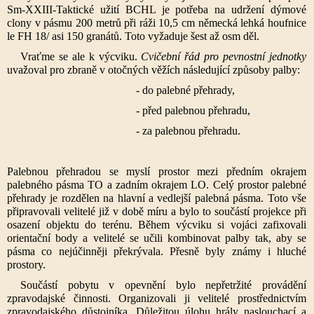
Sm-XXIII-Taktické užití BCHL je potřeba na udržení dýmové
clony v pásmu 200 metrů při ráži 10,5 cm německá lehká houfnice
le FH 18/ asi 150 granátů. Toto vyžaduje šest až osm děl.
Vraťme se ale k výcviku.
Cvičební řád pro pevnostní jednotky
uvažoval pro zbraně v otočných věžích následující způsoby palby:
- do palebné přehrady,
- před palebnou přehradu,
- za palebnou přehradu.
Palebnou přehradou se myslí prostor mezi předním okrajem
palebného pásma TO a zadním okrajem LO. Celý prostor palebné
přehrady je rozdělen na hlavní a vedlejší palebná pásma. Toto vše
připravovali velitelé již v době míru a bylo to součástí projekce při
osazení objektu do terénu. Během výcviku si vojáci zafixovali
orientační body a velitelé se učili kombinovat palby tak, aby se
pásma co nejúčinněji překrývala. Přesně byly známy i hluché
prostory.
Součástí pobytu v opevnění bylo nepřetržité provádění
zpravodajské činnosti. Organizovali ji velitelé prostřednictvím
zpravodajského důstojníka. Důležitou úlohu hrály naslouchací a