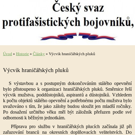
Úvod
»
Historie
»
Články
»
Výcvik hraničářských pluků
Výcvik hraničářských pluků
S výstavbou a s postupným dokončováním stálého opevnění
bylo přistoupeno k organizaci hraničářských pluků. Směrnice řeší
výcvik mužstva, poddůstojníků, aspirantů a důstojníků. Vzhledem
k počtu objektů stálého opevnění a potřebnému počtu mužstva bylo
uvažováno s tím, že jako zálohy budou sloužit jen mladší ročníky.
Po dosažení určitého věku měl být záložník přeřazen podle své
odbornosti k běžným jednotkám.
Příprava pro službu v hraničářských plucích začínala již při
zařazování branců na okresních doplňovacích velitelstvích. Do