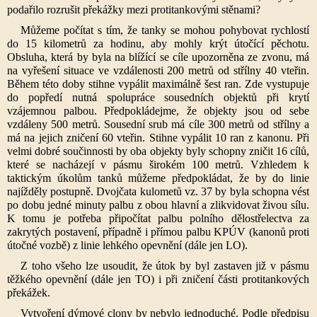
podařilo rozrušit překážky mezi protitankovými stěnami?
Můžeme počítat s tím, že tanky se mohou pohybovat rychlostí
do 15 kilometrů za hodinu, aby mohly krýt útočící pěchotu.
Obsluha, která by byla na blížící se cíle upozorněna ze zvonu, má
na vyřešení situace ve vzdálenosti 200 metrů od střílny 40 vteřin.
Během této doby stihne vypálit maximálně šest ran. Zde vystupuje
do popředí nutná spolupráce sousedních objektů při krytí
vzájemnou palbou. Předpokládejme, že objekty jsou od sebe
vzdáleny 500 metrů. Sousední srub má cíle 300 metrů od střílny a
má na jejich zničení 60 vteřin. Stihne vypálit 10 ran z kanonu. Při
velmi dobré součinnosti by oba objekty byly schopny zničit 16 cílů,
které se nacházejí v pásmu širokém 100 metrů. Vzhledem k
taktickým úkolům tanků můžeme předpokládat, že by do linie
najížděly postupně. Dvojčata kulometů vz. 37 by byla schopna vést
po dobu jedné minuty palbu z obou hlavní a zlikvidovat živou sílu.
K tomu je potřeba připočítat palbu polního dělostřelectva za
zakrytých postavení, případně i přímou palbu KPÚV (kanonů proti
útočné vozbě) z linie lehkého opevnění (dále jen LO).
Z toho všeho lze usoudit, že útok by byl zastaven již v pásmu
těžkého opevnění (dále jen TO) i při zničení části protitankových
překážek.
Vytvoření dýmové clony by nebylo jednoduché. Podle předpisu