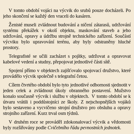
V tomto období vojáci na výcvik do srubů pouze docházeli. Po
jeho skončení se každý den vraceli do kasáren.
Ženisté museli zvládnout budování a ničení zátarasů, udržování
systému překážek v okolí objektu, maskování staveb a jeho
udržování, opravy a údržbu strojně technického zařízení. Součástí
výcviku bylo upravování terénu, aby byly odstraněny hluché
prostory.
Telegrafisté se učili zacházet s pojítky, udržovat a opravovat
kabelové vedení a studny, přepojovat jednotlivé části sítě.
Spojení přímo v objektech zajišťovalo spojovací družstvo, které
provádělo výcvik společně s telegrafní četou.
Cílem čtvrtého období bylo tyto jednotlivé odbornosti sjednotit v
jeden celek a zvládnout úkoly obranného postavení. Mužstvo
konalo současně výcvik i službu v objektech. V tomto období se k
útvaru vrátili i poddůstojníci ze školy. Z nejschopnějších vojáků
bylo sestaveno a vycvičeno strojní družstvo pro obsluhu a opravy
strojního zařízení. Kurz trval osm týdnů.
V druhém roce se prováděl zdokonalovací výcvik a vědomosti
byly rozšiřovány podle
Cvičebního řádu pevnostních jednotek
.