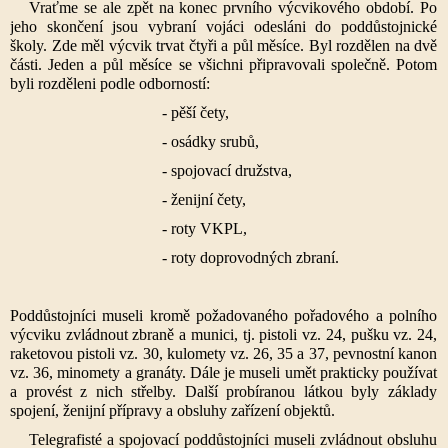
Vraťme se ale zpět na konec prvního výcvikového období. Po
jeho skončení jsou vybraní vojáci odesláni do poddůstojnické
školy. Zde měl výcvik trvat čtyři a půl měsíce. Byl rozdělen na dvě
části. Jeden a půl měsíce se všichni připravovali společně. Potom
byli rozděleni podle odborností:
- pěší čety,
- osádky srubů,
- spojovací družstva,
- ženijní čety,
- roty VKPL,
- roty doprovodných zbraní.
Poddůstojníci museli kromě požadovaného pořadového a polního
výcviku zvládnout zbraně a munici, tj. pistoli vz. 24, pušku vz. 24,
raketovou pistoli vz. 30, kulomety vz. 26, 35 a 37, pevnostní kanon
vz. 36, minomety a granáty. Dále je museli umět prakticky používat
a provést z nich střelby. Další probíranou látkou byly základy
spojení, ženijní přípravy a obsluhy zařízení objektů.
Telegrafisté a spojovací poddůstojníci museli zvládnout obsluhu