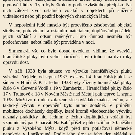
plynové hlídky. Tyto byly školeny podle zvláštního předpisu. Na
nich záležel život ostatních vojáků v objektech při snížené
viditelnosti nebo při použití bojových chemických látek.
V neposlední řadě muselo být procvičeno zásobování objektů
střelivem, potravinami a ostatním materiálem, doplňování posádek,
jejich střídání a odsun raněných. Tato činnost nesměla být
podceňována, neboť měla být prováděna v noci.
Shrneme-li vše co bylo dosud uvedeno, vidíme, že vycvičit
hraničářské pluky bylo velmi náročné a bylo toho i na dva roky
opravdu dost.
V září 1938 byla situace ve výcviku hraničářských pluků
svízelná. Nejdéle, od srpna 1937, existoval 4. hraničářský pluk se
sídlem v Hlučíně. K 1. lednu 1938 byly zřízeny hraničářské pluky
číslo 6 v Červené Vodě a 19 v Žamberku. Hraničářské pluky číslo
17 v Trutnově a 18 v Novém Městě nad Metují pak teprve 1. srpna
1938. Mužstvo do nich zařazené sice ovládalo znalost terénu, ale
taktický výcvik v opevnění bylo nutno dohánět. V průběhu
mobilizace docházely doplňky, které kromě všeobecného výcviku
neznaly prakticky nic. Jedním z těchto doplňujících vojáků byl
vzpomínaný pan Charvát. Na Babí přišel v půlce září od 30. pěšího
pluku z Vysokého Mýta, když před tím potlačoval německé
nepokoje v Lanškrouně. Podle jeho slov se jeho den skládal z