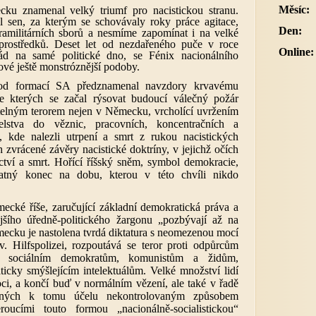
Měsíc:
u znamenal velký triumf pro nacistickou stranu.
l sen, za kterým se schovávaly roky práce agitace,
Den:
ramilitárních sborů a nesmíme zapomínat i na velké
prostředků. Deset let od nezdařeného puče v roce
Online:
ád na samé politické dno, se Fénix nacionálního
ové ještě monstróznější podoby.
od formací SA předznamenal navzdory krvavému
e kterých se začal rýsovat budoucí válečný požár
itelným terorem nejen v Německu, vrcholící uvržením
elstva do věznic, pracovních, koncentračních a
, kde nalezli utrpení a smrt z rukou nacistických
 zvrácené závěry nacistické doktríny, v jejichž očích
ctví a smrt. Hořící říšský sněm, symbol demokracie,
atný konec na dobu, kterou v této chvíli nikdo
cké říše, zaručující základní demokratická práva a
jšího úředně-politického žargonu „pozbývají až na
ěmecku je nastolena tvrdá diktatura s neomezenou mocí
zv. Hilfspolizei, rozpoutává se teror proti odpůrcům
u, sociálním demokratům, komunistům a židům,
icky smýšlejícím intelektuálům. Velké množství lidí
oci, a končí buď v normálním vězení, ale také v řadě
ovaných k tomu účelu nekontrolovaným způsobem
oucími touto formou „nacionálně-socialistickou“