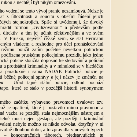
 rukou a nechtějí být nikým omezováni.
ho vedení se tento vývoj pranic nezamlouvá. Nelze je
at z útlocitnosti a soucitu s oběťmi řádění jejich
ědých stejnokrojích. Spíše si uvědomují, že divoký
ahradit formou „civilizovanou“ a především podle
 direktiv, a tím jej učinit efektivnějším a ve svém
ím. V Prusku, největší říšské zemi, se stal Hermann
eným vládcem a rozhodne pro účel pronásledování
 režimu použít zatím početně nevelkou politickou
ud podřízena pruskému policejnímu prezidiu jako jedno
itická policie sloužila doposud ke sledování a potírání
 a protistátní kriminality a v minulosti se v hledáčku
ula paradoxně i sama NSDAP. Politická policie je
ti běžné policejní správy a její název je změněn na
iamt
– Úřad tajné státní policie, odkud pochází
stapo, které se stalo v pozdější historii synonymem
mého začátku vybaveno pravomocí uvalovat tzv.
ož je opatření, které ji postavilo mimo pravomoc a
nná vazba se později stala nejmocnějším nástrojem a
telné moci nejen gestapa, ale později i kriminální
 uvalení nebylo možno se nikde odvolat, dotyčný v ní
ovolně dlouhou dobu, a to zpravidla v nových typech
ní – koncentračních táborech, představujících tu