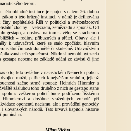
nacistického teroru.
ku této obludné instituce je spojen s datem 26. dubna
 zákon o této hrůzné instituci, v němž je definována
t činy nepřátelské Říši v politické a světonázorové
rotistátní zločiny – velezradu, zemězradu a špionáž. Od
lo gestapo, a doslova na tom stavělo, se strachem o
ližších – rodiny, příbuzných a přátel. Obavy, ale i
ěly k udavačství, které se stalo zpočátku hlavním
rotistátní činnosti domnělé či skutečné. Udavačstvím
ošpikovaná celá společnost. Nikdo si nemohl být zcela
h gestapa neoctne na základě udání ze závisti či jiné
pas o to, kdo ovládne v nacistickém Německu policii.
dvojice mužů, patřících k největším vrahům, jejichž
oucnosti začne strmě stoupat: Heinrich Himmler a
vláště zásluhou toho druhého z nich se gestapo stane
 a spolu s veškerou policií bude podřízeno říšskému
 Himmlerovi a dosáhne vražedných vrcholů při
ikvidace oponentů nacismu, ale i provádění genocidy
 i slovanských národů. Tato krvavá kapitola historie
připomínána.
n Vichta