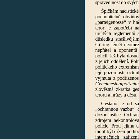
spravedlnost do svých
Špičkám nacistické
pochopitelně obviňov
„parteigenosse“ v hn
teror je zapotřebí n
určitých reglementů a
důsledku strašlivějš
Göring téměř neomez
nepřátel a oponentů
policii, jež byla dos
z jejich oddělení. Pol
politického extremismu
její pozornosti octn
vyjmuta z podřízenos
Geheimestaatpolize
zlověstná zkratka ge
teroru a hrůzy a děsu.
Gestapo je od sa
„ochrannou vazbu“, c
dozor justice. Ochra
zdrojem nekontrolova
policie. Proti jejímu
mohl být držen po lib
internačních zaříze