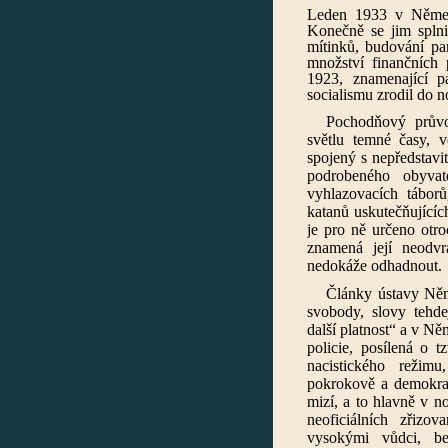
Leden 1933 v Německ
Konečně se jim splni
mítinků, budování pa
množství finančních 
1923, znamenající p
socialismu zrodil do n
Pochodňový prův
světlu temné časy, v
spojený s nepředstav
podrobeného obyvat
vyhlazovacích táborů
katanů uskutečňujících
je pro ně určeno otro
znamená její neodvr
nedokáže odhadnout.
Články ústavy Něme
svobody, slovy tehde
další platnost“ a v N
policie, posílená o t
nacistického režim
pokrokově a demokrat
mizí, a to hlavně v n
neoficiálních zřiz
vysokými vůdci, ber