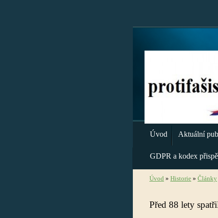
Úvod
Aktuální publ
GDPR a kodex přispě
Úvod
»
Historie
»
Články
Před 88 lety spatř