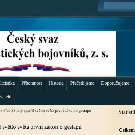
icistika
Přítomnost
Historie
Přečetli jsme
Doporučujeme
vatelů
»
Před 88 lety spatřil světlo světa první zákon o gestapu
Statist
il světlo světa první zákon o gestapu
Celkem