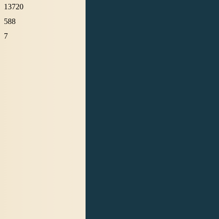
13720
588
7