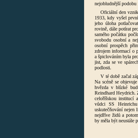
nejobludnější podobu 
Oficiální den vzni
1933, kdy vyšel první
jeho úloha potlačova
rovině, dále potírat p
samého počátku počíta
svobodu osobní a nejb
osobní prospěch přim
zdrojem informací o p
a špiclováním byla pr
jist, zda se ve spárec
podlosti.
V té době začal zá
Na scéně se objevuje 
hvězda v blízké bud
Reindhard Heydrich. Z
celoříšskou institucí
vůdci SS Heinrichu
uskutečňování nejen l
nejdříve židů a potom
by měla být neustále 
Mila