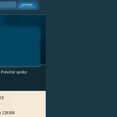
Pobočné spolky
iky
:
228308