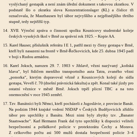
vyslýchaný gestapák a není znám úřední dokument s takovou zkratkou. V
podstatě šlo o zkratku slova Konzentrationslager (KL) a číslice tři
označovala, že Mauthausen byl tábor nejvyššího a nejpřísnějšího třetího
stupně, tedy nejtěžší typ.
14. XVII. Výroční zpráva o činnosti spolku Kounicovy studentské koleje
českých vysokých škol v Brně za správní rok 1925. – Kopie AA.
15. Karel Hauser, příslušník referátu I E 1, patřil mezi ty členy gestapa v Brně,
kteří byli nasazeni na frontě v Brně-Řečkovicích, kde 25. dubna 1945 padl
v boji s Rudou armádou.
16. Karel Joksch, narozen 29. 7. 1903 v Jihlavě, vězni nazývaný „koňská
hlava“, byl řidičem menšího transportního auta Tatra, zvaného vězni
„ponorka“, kterým dopravoval vězně z Kounicových kolejí do sídla
gestapa, Veveří č. 70 (dnešní právnická fakulta) a zpět. Konal také jízdy pro
ostatní věznice v městě Brně. Joksch trpěl plicní TBC a na toto
onemocnění v roce 1945 zemřel.
17. Tzv. Banátníci byli Němci, kteří pocházeli z Jugoslávie, z provincie Banát.
Na podzim 1944 krajské vedení NSDAP v Českých Budějovicích zřídilo
tábor pro uprchlíky z Banátu. Mezi nimi byly zbytky tzv. „Banater
Staatswache“. Karl Hermann Frank dal tyto uprchlíky k dispozici veliteli
bezpečnostní a pořádkové policie v protektorátu Čechy a Morava.
Z celkového počtu asi 500 mužů dostala bezpečností policie 3–4