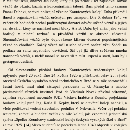
v Mauthausenu, obdržel Jan Baar, který již po několik let zajišťoval odvoz
vězňů do věznic, káznic a koncentračních táborů. Baar předal tento seznam
Franzi Dubovi, správci policejní věznice Kounicových kolejí. Duba přikročil
ihned k organizování vězňů, určených pro transport. Dne 6. dubna 1945 ve
večerních hodinách nechal podřízenými dozorci odvést určené vězně z jejich
cel do sálu, který se nacházel mezi bloky A a B. Duba byl znám jako velmi
horlivý v plnění rozkazů a přivádění vězňů se aktivně zúčastnil.
Shromažďování vězňů bylo doprovázeno křikem dozorců popohánějících
vězně po chodbách. Každý vězeň měl u sebe některé osobní věci. Seděli na
podlaze za svitu nepatrného osvětlení. Sál byl již dříve svědkem mnoha
transportů vězňů, z nichž mnozí se nevrátili z míst utrpení a smrti, kam byli
gestapem odesláni.
Od slavnostního předání budovy Kounicových studentských kolejí
uplynulo právě 20 roků. Dne 24. května 1925 u příležitosti oslav 25. výročí
otevření Českého vysokého učení technického v Brně se v sále shromáždili
čestní hosté, mezi nimi zástupci prezidenta T. G. Masaryka a mnoho
představitelů různých institucí. Prof. dr. Vladimír Novák přivítal přítomné,
zejména vzpomenul mecenáše JUDr. Václava hraběte z Kounic, projektanta
budovy kolejí prof. Ing. Karla H. Kepky, který se otevření kolejí nedožil, a
vřele poděkoval vedení stavebního podniku V. Nekvasila. Večer byl pořádán
recitační, zpěvní a hudební večírek v sále kolejí, jak vzpomíná jednatelská
správa „Spolku Kounicovy studentské koleje českých vysokých škol v Brně“
za rok 1925. [14] Místo studentů se počátkem ledna 1940 objevili v kolejích