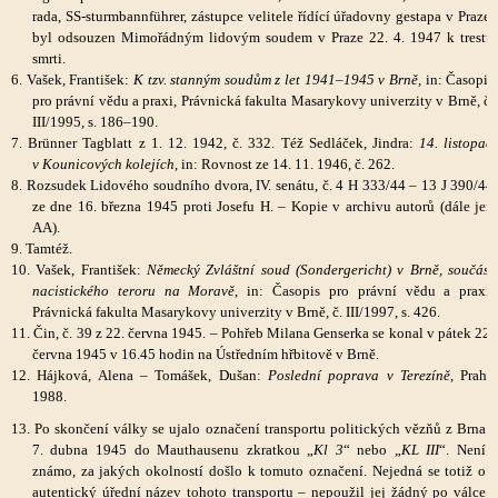
rada, SS-sturmbannführer, zástupce velitele řídící úřadovny gestapa v Praze,
byl odsouzen Mimořádným lidovým soudem v Praze 22. 4. 1947 k trestu
smrti.
6. Vašek, František:
K tzv. stanným soudům z let 1941–1945 v Brně,
in: Časopis
pro právní vědu a praxi, Právnická fakulta Masarykovy univerzity v Brně, č.
III/1995, s. 186–190.
7. Brünner Tagblatt z 1. 12. 1942, č. 332. Též Sedláček, Jindra:
14. listopad
v Kounicových kolejích
, in: Rovnost ze 14. 11. 1946, č. 262.
8. Rozsudek Lidového soudního dvora, IV. senátu, č. 4 H 333/44 – 13 J 390/44
ze dne 16. března 1945 proti Josefu H. – Kopie v archivu autorů (dále jen
AA).
9. Tamtéž.
10. Vašek, František:
Německý Zvláštní soud (Sondergericht) v Brně, součást
nacistického teroru na Moravě
, in: Časopis pro právní vědu a praxi,
Právnická fakulta Masarykovy univerzity v Brně, č. III/1997, s. 426.
11. Čin, č. 39 z 22. června 1945. – Pohřeb Milana Genserka se konal v pátek 22.
června 1945 v 16.45 hodin na Ústředním hřbitově v Brně.
12. Hájková, Alena – Tomášek, Dušan:
Poslední poprava v Terezíně
, Praha
1988.
13. Po skončení války se ujalo označení transportu politických vězňů z Brna
7. dubna 1945 do Mauthausenu zkratkou „
Kl 3
“ nebo „
KL III
“. Není
známo, za jakých okolností došlo k tomuto označení. Nejedná se totiž o
autentický úřední název tohoto transportu – nepoužil jej žádný po válce