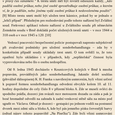
v pravý čas oznámení.“
K trestu smrti měl být rovněž odsouzen každý,
„kdo
padělá osobní průkaz, nebo jiné osobě zprostředkuje osobní průkaz, o kterém
ví, že je padělán, nebo jinému vydá osobní průkaz k nedovolenému použití“
.
[9] Místo trestu smrti mohl být uložen trest káznice, pokud by se jednalo o
„lehčí případ“. Příslušným pro rozhodování podle tohoto nařízení byl Zvláštní
soud. Frekvenci aplikací tohoto nařízení u Zvláštního soudu při německém
Zemském soudu v Brně dokládá počet uložených trestů smrti – v roce 1944 u
318 osob a v roce 1945 u 120. [10]
Vedoucí pracovníci bezpečnostní policie postupovali naprosto subjektivně
při zvažování podmínky pro uložení sonderbehandlungu – zda by v
konkrétním případě soudy ukládaly trest smrti. O tom svědčí to, že toto
opatření bylo ukládáno i v případech, kdy „nepřátelská“ činnost byla
vyprovokována nebo šlo o osobu nedospělou.
Od 9. ledna 1945 docházelo v Kounicových kolejích v Brně k mnoha
popravám, prováděných jako sonderbehandlung. Jakmile došel souhlas
(převážně dálnopisem) K. H. Franka s navrženým usmrcením, byli vězni určení
k popravě formou sonderbehandlungu odvedeni obvykle kolem 10. až 11.
hodiny dopoledne do cely číslo 8 v přízemí bloku A. Zde se museli svléci do
spodního prádla, dozorci jim svázali ruce motouzem dozadu za záda a pak je
bosé hromadně odvedli na zahradu k zadní venkovní stěně sálu na místo pod
sgrafit sv. Václava. Odtud je dozorci – gestapáci po jednom vodili na postranní
dvorek mezi zdmi sálu a bloku A, kde byl pás jemného písku červenější barvy
(odtud název tohoto popraviště „Na Písečku“). Zde byli vězni usmrcováni