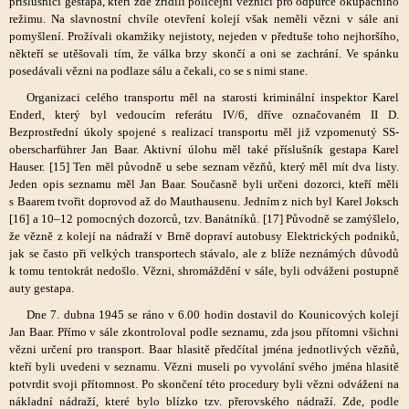
příslušníci gestapa, kteří zde zřídili policejní věznici pro odpůrce okupačního
režimu. Na slavnostní chvíle otevření kolejí však neměli vězni v sále ani
pomyšlení. Prožívali okamžiky nejistoty, nejeden v předtuše toho nejhoršího,
někteří se utěšovali tím, že válka brzy skončí a oni se zachrání. Ve spánku
posedávali vězni na podlaze sálu a čekali, co se s nimi stane.
Organizaci celého transportu měl na starosti kriminální inspektor Karel
Enderl, který byl vedoucím referátu IV/6, dříve označovaném II D.
Bezprostřední úkoly spojené s realizací transportu měl již vzpomenutý SS-
oberscharführer Jan Baar. Aktivní úlohu měl také příslušník gestapa Karel
Hauser. [15] Ten měl původně u sebe seznam vězňů, který měl mít dva listy.
Jeden opis seznamu měl Jan Baar. Současně byli určeni dozorci, kteří měli
s Baarem tvořit doprovod až do Mauthausenu. Jedním z nich byl Karel Joksch
[16] a 10–12 pomocných dozorců, tzv. Banátníků. [17] Původně se zamýšlelo,
že vězně z kolejí na nádraží v Brně dopraví autobusy Elektrických podniků,
jak se často při velkých transportech stávalo, ale z blíže neznámých důvodů
k tomu tentokrát nedošlo. Vězni, shromáždění v sále, byli odváženi postupně
auty gestapa.
Dne 7. dubna 1945 se ráno v 6.00 hodin dostavil do Kounicových kolejí
Jan Baar. Přímo v sále zkontroloval podle seznamu, zda jsou přítomni všichni
vězni určení pro transport. Baar hlasitě předčítal jména jednotlivých vězňů,
kteří byli uvedeni v seznamu. Vězni museli po vyvolání svého jména hlasitě
potvrdit svoji přítomnost. Po skončení této procedury byli vězni odváženi na
nákladní nádraží, které bylo blízko tzv. přerovského nádraží. Zde, podle