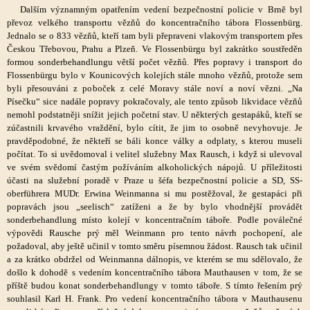
Dalším významným opatřením vedení bezpečnostní policie v Brně byl
převoz velkého transportu vězňů do koncentračního tábora Flossenbürg.
Jednalo se o 833 vězňů, kteří tam byli přepraveni vlakovým transportem přes
Českou Třebovou, Prahu a Plzeň. Ve Flossenbürgu byl zakrátko soustředěn
formou sonderbehandlungu větší počet vězňů. Přes popravy i transport do
Flossenbürgu bylo v Kounicových kolejích stále mnoho vězňů, protože sem
byli přesouváni z poboček z celé Moravy stále noví a noví vězni. „Na
Písečku“ sice nadále popravy pokračovaly, ale tento způsob likvidace vězňů
nemohl podstatněji snížit jejich početní stav. U některých gestapáků, kteří se
zúčastnili krvavého vraždění, bylo cítit, že jim to osobně nevyhovuje. Je
pravděpodobné, že někteří se báli konce války a odplaty, s kterou museli
počítat. To si uvědomoval i velitel služebny Max Rausch, i když si ulevoval
ve svém svědomí častým požíváním alkoholických nápojů. U příležitosti
účasti na služební poradě v Praze u šéfa bezpečnostní policie a SD, SS-
oberführera MUDr. Erwina Weinmanna si mu postěžoval, že gestapáci při
popravách jsou „seelisch“ zatíženi a že by bylo vhodnější provádět
sonderbehandlung místo kolejí v koncentračním táboře. Podle poválečné
výpovědi Rausche prý měl Weinmann pro tento návrh pochopení, ale
požadoval, aby ještě učinil v tomto směru písemnou žádost. Rausch tak učinil
a za krátko obdržel od Weinmanna dálnopis, ve kterém se mu sdělovalo, že
došlo k dohodě s vedením koncentračního tábora Mauthausen v tom, že se
příště budou konat sonderbehandlungy v tomto táboře. S tímto řešením prý
souhlasil Karl H. Frank. Pro vedení koncentračního tábora v Mauthausenu