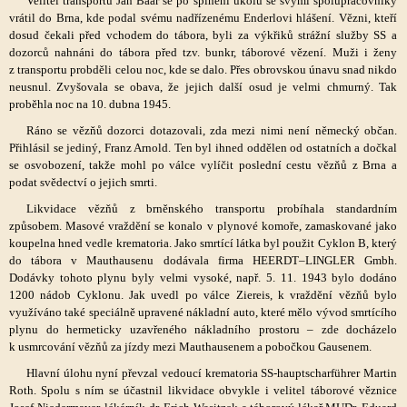
Velitel transportu Jan Baar se po splnění úkolu se svými spolupracovníky
vrátil do Brna, kde podal svému nadřízenému Enderlovi hlášení. Vězni, kteří
dosud čekali před vchodem do tábora, byli za výkřiků strážní služby SS a
dozorců nahnáni do tábora před tzv. bunkr, táborové vězení. Muži i ženy
z transportu probděli celou noc, kde se dalo. Přes obrovskou únavu snad nikdo
neusnul. Zvyšovala se obava, že jejich další osud je velmi chmurný. Tak
proběhla noc na 10. dubna 1945.
Ráno se vězňů dozorci dotazovali, zda mezi nimi není německý občan.
Přihlásil se jediný, Franz Arnold. Ten byl ihned oddělen od ostatních a dočkal
se osvobození, takže mohl po válce vylíčit poslední cestu vězňů z Brna a
podat svědectví o jejich smrti.
Likvidace vězňů z brněnského transportu probíhala standardním
způsobem. Masové vraždění se konalo v plynové komoře, zamaskované jako
koupelna hned vedle krematoria. Jako smrtící látka byl použit Cyklon B, který
do tábora v Mauthausenu dodávala firma HEERDT–LINGLER Gmbh.
Dodávky tohoto plynu byly velmi vysoké, např. 5. 11. 1943 bylo dodáno
1200 nádob Cyklonu. Jak uvedl po válce Ziereis, k vraždění vězňů bylo
využíváno také speciálně upravené nákladní auto, které mělo vývod smrtícího
plynu do hermeticky uzavřeného nákladního prostoru – zde docházelo
k usmrcování vězňů za jízdy mezi Mauthausenem a pobočkou Gausenem.
Hlavní úlohu nyní převzal vedoucí krematoria SS-hauptscharführer Martin
Roth. Spolu s ním se účastnil likvidace obvykle i velitel táborové věznice