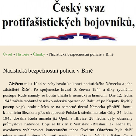
Úvod
»
Historie
»
Články
»
Nacistická bezpečnostní policie v Brně
Nacistická bezpečnostní policie v Brně
Závěrem roku 1944 se schylovalo ke konci nacistického Německa a jeho
,,tisícileté Říše“. Po spojenecké invazi 6. června 1944 a díky rychlému
postupu Rudé armády se fronta blížila k německým hranicím. Dne 12. ledna
1945 začala mohutná viselsko-oderská operace od Baltu až po Karpaty. Rychlý
postup vojsk probíjejících se na samotné území Německa přiblížil frontu
k hranicím Slezska a přes okupované Polsko k střednímu toku Odry. 24. ledna
1945 dosáhla Rudá armáda již Opolí a Hlivice, 28. ledna byly obsazeny
průmyslové Katovice. Boje se blížily k Vratislavi (Breslau). 27. ledna byl
osvobozen vyhlazovací koncentrační tábor Osvětim. Ohrožena byla další
místa utrpení bojovníků proti nacismu – káznice Wohlau, Brieg, Gross