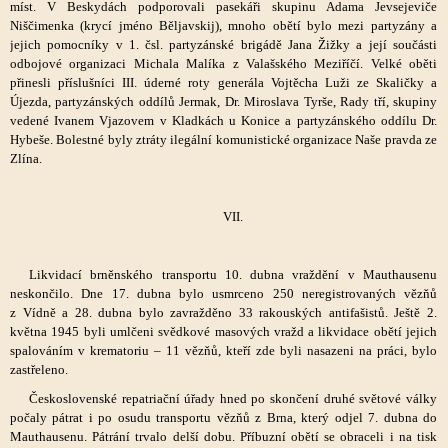
míst. V Beskydách podporovali pasekáři skupinu Adama Jevsejeviče
Niščimenka (krycí jméno Běljavskij), mnoho obětí bylo mezi partyzány a
jejich pomocníky v 1. čsl. partyzánské brigádě Jana Žižky a její součásti
odbojové organizaci Michala Malíka z Valašského Meziříčí. Velké oběti
přinesli příslušníci III. úderné roty generála Vojtěcha Luži ze Skaličky a
Újezda, partyzánských oddílů Jermak, Dr. Miroslava Tyrše, Rady tří, skupiny
vedené Ivanem Vjazovem v Kladkách u Konice a partyzánského oddílu Dr.
Hybeše. Bolestné byly ztráty ilegální komunistické organizace Naše pravda ze
Zlína.
VII.
Likvidací brněnského transportu 10. dubna vraždění v Mauthausenu
neskončilo. Dne 17. dubna bylo usmrceno 250 neregistrovaných vězňů
z Vídně a 28. dubna bylo zavražděno 33 rakouských antifašistů. Ještě 2.
května 1945 byli umlčeni svědkové masových vražd a likvidace obětí jejich
spalováním v krematoriu – 11 vězňů, kteří zde byli nasazeni na práci, bylo
zastřeleno.
Československé repatriační úřady hned po skončení druhé světové války
počaly pátrat i po osudu transportu vězňů z Brna, který odjel 7. dubna do
Mauthausenu. Pátrání trvalo delší dobu. Příbuzní obětí se obraceli i na tisk