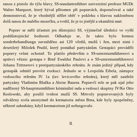
ranou z pistole do týlu hlavy. SS-standartenführer univerzitní profesor MUDr.
Walter Marquort, který býval přítomen při popravách, doporučoval a také
demonstroval, že je vhodnější střílet oběť v pokleku s hlavou nakloněnou
dolů ranou do malého mozečku, a tvrdil, že je to jistější a okamžitá smrt.
Poprav se měli účastnit jen důstojníci SS, výjimečně úředníci ve vyšší
poddůstojnické hodnosti. Odhaduje se, že takto bylo formou
sonderbehandlungu zavražděno asi 120 vězňů, mužů i žen, mezi nimi i
desetiletý Milošek Prudil, který pomáhal partyzánům. Gestapáci prováděli
popravy velmi ochotně. To platilo především o SS-untersturmführerovi a
správci věznic gestapa v Brně Ewaldui Paulovi a o SS-untersturmführerovi
Johanu Trittnerovi z protipartyzánského referátu. Je znám jediný případ, kdy
gestapák odmítl provést exekuci. Jednalo se o Leopolda Eibela, zástupce
vedoucího referátu IV. 1a (tzv. levicového referátu), který měl zastřelit
partyzány Vladimíra Blažka a Aloise Bauera. Popravčí role se pak ujal jeho
nadřízený SS-hauptsturmführer kriminální rada a vedoucí skupiny IV/Ko Otto
Koslowski, aby posílil tvrdost mužů SS. Mrtvoly popravovaných byly
odváženy zcela anonymně do krematoria města Brna, kde byly zpopelněny,
některé zahrabány, když krematorium již nefungovalo.
II.