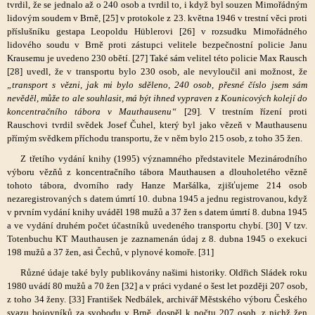
tvrdil, že se jednalo až o 240 osob a tvrdil to, i když byl souzen Mimořádným
lidovým soudem v Brně, [25] v protokole z 23. května 1946 v trestní věci proti
příslušníku gestapa Leopoldu Hüblerovi [26] v rozsudku Mimořádného
lidového soudu v Brně proti zástupci velitele bezpečnostní policie Janu
Krausemu je uvedeno 230 obětí. [27] Také sám velitel této policie Max Rausch
[28] uvedl, že v transportu bylo 230 osob, ale nevyloučil ani možnost, že
„transport s vězni, jak mi bylo sděleno, 240 osob, přesné číslo jsem sám
nevěděl, může to ale souhlasit, má být ihned vypraven z Kounicových kolejí do
koncentračního tábora v Mauthausenu“
[29]. V trestním řízení proti
Rauschovi tvrdil svědek Josef Čuhel, který byl jako vězeň v Mauthausenu
přímým svědkem příchodu transportu, že v něm bylo 215 osob, z toho 35 žen.
Z třetího vydání knihy (1995) významného představitele Mezinárodního
výboru vězňů z koncentračního tábora Mauthausen a dlouholetého vězně
tohoto tábora, dvorního rady Hanze Maršálka, zjišťujeme 214 osob
nezaregistrovaných s datem úmrtí 10. dubna 1945 a jednu registrovanou, když
v prvním vydání knihy uváděl 198 mužů a 37 žen s datem úmrtí 8. dubna 1945
a ve vydání druhém počet účastníků uvedeného transportu chybí. [30] V tzv.
Totenbuchu KT Mauthausen je zaznamenán údaj z 8. dubna 1945 o exekuci
198 mužů a 37 žen, asi Čechů, v plynové komoře. [31]
Různé údaje také byly publikovány našimi historiky. Oldřich Sládek roku
1980 uvádí 80 mužů a 70 žen [32] a v práci vydané o šest let později 207 osob,
z toho 34 ženy. [33] František Nedbálek, archivář Městského výboru Českého
svazu bojovníků za svobodu v Brně, dospěl k počtu 207 osob, z nichž žen