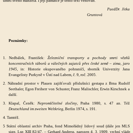
úmrtí svého manžela. I její památce je tento text věnován.
PaedDr. Jitka
Gruntová
Poznámky:
1. Nedbálek, František:
Železniční transporty a pochody smrti vězňů
koncentračních táborů a válečných zajatců přes české země – zima, jaro
1945
, in: Historie okupovaného pohraničí, sborník Univerzity Jana
Evangelisty Purkyně v Ústí nad Labem, č. 9, roč. 2005.
2. Náhradní prostor v Plauen zajišťovali příslušníci gestapa z Brna Rudolf
Seethaler, Egon Freiherr von Schuster, Franz Malischler, Erwin Kirschnek a
další.
3. Klapal, Čeněk:
Nepromlčitelné zločiny
, Praha 1980, s. 47 an. Též
Deutschland im zweiten Weltkrieg,
Berlin 1974, s. 191.
4. Tamtéž.
5 Státní oblastní archiv Praha, fond Mimořádný lidový soud (dále jen MLS),
sign. Lsp XIII 82/47. – Gerhard Andress, narozen 4. 3. 1909, vrchní vládní