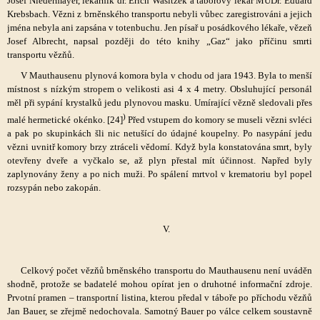
Josef Niedermayer, lékárník dr. Erich Wasitzek a táborový lékař MUDr. Eduard
Krebsbach. Vězni z brněnského transportu nebyli vůbec zaregistrováni a jejich
jména nebyla ani zapsána v totenbuchu. Jen písař u posádkového lékaře, vězeň
Josef Albrecht, napsal později do této knihy „Gaz“ jako příčinu smrti
transportu vězňů.
V Mauthausenu plynová komora byla v chodu od jara 1943. Byla to menší
místnost s nízkým stropem o velikosti asi 4 x 4 metry. Obsluhující personál
měl při sypání krystalků jedu plynovou masku. Umírající vězně sledovali přes
)
malé hermetické okénko. [24]
Před vstupem do komory se museli vězni svléci
a pak po skupinkách šli nic netušící do údajné koupelny. Po nasypání jedu
vězni uvnitř komory brzy ztráceli vědomí. Když byla konstatována smrt, byly
otevřeny dveře a vyčkalo se, až plyn přestal mít účinnost. Napřed byly
zaplynovány ženy a po nich muži. Po spálení mrtvol v krematoriu byl popel
rozsypán nebo zakopán.
V.
Celkový počet vězňů brněnského transportu do Mauthausenu není uváděn
shodně, protože se badatelé mohou opírat jen o druhotné informační zdroje.
Prvotní pramen – transportní listina, kterou předal v táboře po příchodu vězňů
Jan Bauer, se zřejmě nedochovala. Samotný Bauer po válce celkem soustavně