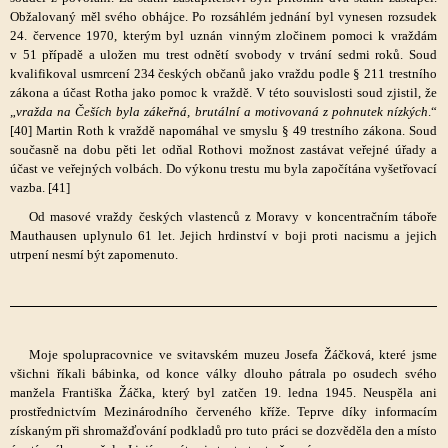
Obžalovaný měl svého obhájce. Po rozsáhlém jednání byl vynesen rozsudek
24. července 1970, kterým byl uznán vinným zločinem pomoci k vraždám
v 51 případě a uložen mu trest odnětí svobody v trvání sedmi roků. Soud
kvalifikoval usmrcení 234 českých občanů jako vraždu podle § 211 trestního
zákona a účast Rotha jako pomoc k vraždě. V této souvislosti soud zjistil, že
„
vražda na Češích byla zákeřná, brutální a motivovaná z pohnutek nízkých
.“
[40] Martin Roth k vraždě napomáhal ve smyslu § 49 trestního zákona. Soud
současně na dobu pěti let odňal Rothovi možnost zastávat veřejné úřady a
účast ve veřejných volbách. Do výkonu trestu mu byla započítána vyšetřovací
vazba. [41]
Od masové vraždy českých vlastenců z Moravy v koncentračním táboře
Mauthausen uplynulo 61 let. Jejich hrdinství v boji proti nacismu a jejich
utrpení nesmí být zapomenuto.
Moje spolupracovnice ve svitavském muzeu Josefa Žáčková, které jsme
všichni říkali bábinka, od konce války dlouho pátrala po osudech svého
manžela Františka Žáčka, který byl zatčen 19. ledna 1945. Neuspěla ani
prostřednictvím Mezinárodního červeného kříže. Teprve díky informacím
získaným při shromažďování podkladů pro tuto práci se dozvěděla den a místo