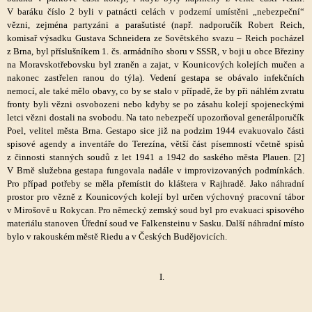
V baráku číslo 2 byli v patnácti celách v podzemí umístěni „nebezpeční“
vězni, zejména partyzáni a parašutisté (např. nadporučík Robert Reich,
komisař výsadku Gustava Schneidera ze Sovětského svazu – Reich pocházel
z Brna, byl příslušníkem 1. čs. armádního sboru v SSSR, v boji u obce Březiny
na Moravskotřebovsku byl zraněn a zajat, v Kounicových kolejích mučen a
nakonec zastřelen ranou do týla). Vedení gestapa se obávalo infekčních
nemocí, ale také mělo obavy, co by se stalo v případě, že by při náhlém zvratu
fronty byli vězni osvobozeni nebo kdyby se po zásahu kolejí spojeneckými
letci vězni dostali na svobodu. Na tato nebezpečí upozorňoval generálporučík
Poel, velitel města Brna. Gestapo sice již na podzim 1944 evakuovalo části
spisové agendy a inventáře do Terezína, větší část písemností včetně spisů
z činnosti stanných soudů z let 1941 a 1942 do saského města Plauen. [2]
V Brně služebna gestapa fungovala nadále v improvizovaných podmínkách.
Pro případ potřeby se měla přemístit do kláštera v Rajhradě. Jako náhradní
prostor pro vězně z Kounicových kolejí byl určen výchovný pracovní tábor
v Mirošově u Rokycan. Pro německý zemský soud byl pro evakuaci spisového
materiálu stanoven Úřední soud ve Falkensteinu v Sasku. Další náhradní místo
bylo v rakouském městě Riedu a v Českých Budějovicích.
I.