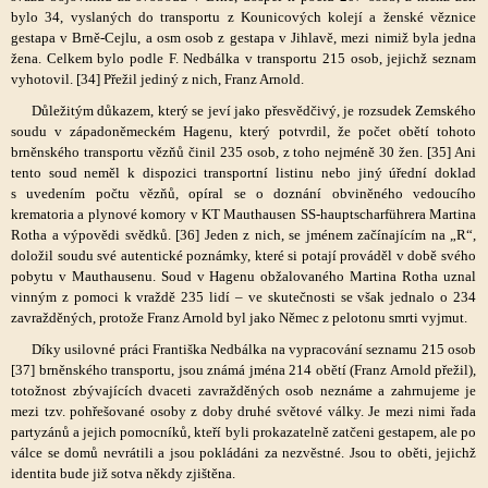
bylo 34, vyslaných do transportu z Kounicových kolejí a ženské věznice
gestapa v Brně-Cejlu, a osm osob z gestapa v Jihlavě, mezi nimiž byla jedna
žena. Celkem bylo podle F. Nedbálka v transportu 215 osob, jejichž seznam
vyhotovil. [34] Přežil jediný z nich, Franz Arnold.
Důležitým důkazem, který se jeví jako přesvědčivý, je rozsudek Zemského
soudu v západoněmeckém Hagenu, který potvrdil, že počet obětí tohoto
brněnského transportu vězňů činil 235 osob, z toho nejméně 30 žen. [35] Ani
tento soud neměl k dispozici transportní listinu nebo jiný úřední doklad
s uvedením počtu vězňů, opíral se o doznání obviněného vedoucího
krematoria a plynové komory v KT Mauthausen SS-hauptscharführera Martina
Rotha a výpovědi svědků. [36] Jeden z nich, se jménem začínajícím na „R“,
doložil soudu své autentické poznámky, které si potají prováděl v době svého
pobytu v Mauthausenu. Soud v Hagenu obžalovaného Martina Rotha uznal
vinným z pomoci k vraždě 235 lidí – ve skutečnosti se však jednalo o 234
zavražděných, protože Franz Arnold byl jako Němec z pelotonu smrti vyjmut.
Díky usilovné práci Františka Nedbálka na vypracování seznamu 215 osob
[37] brněnského transportu, jsou známá jména 214 obětí (Franz Arnold přežil),
totožnost zbývajících dvaceti zavražděných osob neznáme a zahrnujeme je
mezi tzv. pohřešované osoby z doby druhé světové války. Je mezi nimi řada
partyzánů a jejich pomocníků, kteří byli prokazatelně zatčeni gestapem, ale po
válce se domů nevrátili a jsou pokládáni za nezvěstné. Jsou to oběti, jejichž
identita bude již sotva někdy zjištěna.