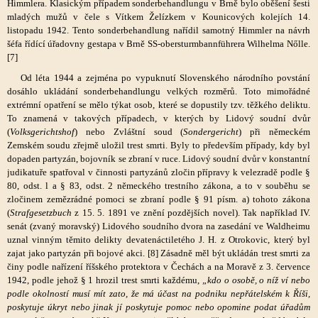
Himmlera. Klasickým případem sonderbehandlungu v Brně bylo oběšení šesti
mladých mužů v čele s Vítkem Želízkem v Kounicových kolejích 14.
listopadu 1942. Tento sonderbehandlung nařídil samotný Himmler na návrh
šéfa řídící úřadovny gestapa v Brně SS-obersturmbannführera Wilhelma Nőlle.
[7]
Od léta 1944 a zejména po vypuknutí Slovenského národního povstání
dosáhlo ukládání sonderbehandlungu velkých rozměrů. Toto mimořádné
extrémní opatření se mělo týkat osob, které se dopustily tzv. těžkého deliktu.
To znamená v takových případech, v kterých by Lidový soudní dvůr
(
Volksgerichtshof
) nebo Zvláštní soud (
Sondergericht
) při německém
Zemském soudu zřejmě uložil trest smrti. Byly to především případy, kdy byl
dopaden partyzán, bojovník se zbraní v ruce. Lidový soudní dvůr v konstantní
judikatuře spatřoval v činnosti partyzánů zločin přípravy k velezradě podle §
80, odst. l a § 83, odst. 2 německého trestního zákona, a to v souběhu se
zločinem zemězrádné pomoci se zbraní podle § 91 písm. a) tohoto zákona
(
Strafgesetzbuch
z 15. 5. 1891 ve znění pozdějších novel). Tak například IV.
senát (zvaný moravský) Lidového soudního dvora na zasedání ve Waldheimu
uznal vinným těmito delikty devatenáctiletého J. H. z Otrokovic, který byl
zajat jako partyzán při bojové akci. [8] Zásadně měl být ukládán trest smrti za
činy podle nařízení říšského protektora v Čechách a na Moravě z 3. července
1942, podle jehož § 1 hrozil trest smrti každému,
„kdo o osobě, o níž ví nebo
podle okolností musí mít zato, že má účast na podniku nepřátelském k Říši,
poskytuje úkryt nebo jinak jí poskytuje pomoc nebo opomine podat úřadům