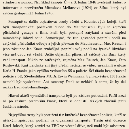
s žádostí o pomoc. Například časopis
Čin
z 3. ledna 1946 zveřejnil žádost o
informace o nezvěstném Miroslavu Melkusovi (1924) ze Zlína, který byl
zatčen gestapem 23. ledna 1945.
Postupně se dařilo objasňovat osudy vězňů z Kounicových kolejí, kteří
byli transportováni počátkem dubna do Mauthausenu. Byli to zejména
příslušníci gestapa z Brna, kteří byli postupně zatýkáni a stavěni před
mimořádný lidový soud. Samozřejmě, že tito gestapáci popírali podíl na
zatýkání příslušníků odboje a jejich převozu do Mauthausenu. Max Rausch i
jeho zástupce Jan Kraus tvrdošíjně popírali svůj podíl na fyzické likvidaci
více než dvou set vězňů. Určité objasnění přinesl až zatčený Jan Baar, který
vedl transport. Nikdo ze zatčených, zejména Max Rausch, Jan Kraus, Otto
Koslowski, Kurt Leichske ani jiný přední nacista, se vůbec nezmínili o úloze
Karla H. Franka jako vyššího vedoucího SS a policie. Šéf úřadu bezpečnostní
policie a SD, SS-oberführer MUDr. Erwin Weinmann, byl nezvěstný, [38] takže
nemohl být vyslechnut. Ani samotný Frank se nehlásil k tomu, že by dal
rozkaz k sonderbehandlungu.
Hlavní aktéři vyvraždění transportu byli po zásluze potrestáni. Patřil mezi
ně po zásluze především Frank, který se dopustil těžkých zločinů proti
českému národu.
Nejvyššími tresty byli postiženi ti z brněnské bezpečnostní policie, kteří se
nějakým způsobem podíleli na organizaci transportu. Trestu ušel dozorce
Karel Joksch, který zemřel na TBC ve vězení dříve, než mohl být odsouzen.