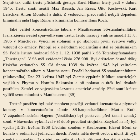
Stejně tak unikl trestu příslušník gestapa Karel Häuser, který padl v dubnu
1945. Trestu smrti neušli Max Rausch, Jan Kraus, Otto Koslowski, Kurt
Leischke, Anton Mondorf a další. Z vedoucích pracovníků nebyli dopadeni
kriminální rada Hugo Römer a kriminální komisař Hans Koch.
Také velitel koncentračního tábora v Mauthausenu SS-standartenführer
Franz Ziereis neušel spravedlivému trestu. Tento masový vrah se narodil 13. 8.
1905 v Mnichově. Vyučil se stolařem a po skončení první světové války
vstoupil do armády. Připojil se k národním socialistům a stal se příslušníkem
SS. Podle listiny hodností SS z 1. 12. 1938 patřil k SS Totenkopfsstandarte
„Thieringen“. V SS měl evidenční číslo 276 998. Byl držitelem čestné dýky
říšského vedoucího SS. Od února 1939 do května 1945 byl velitelem
koncentračního tábora v Mauthausenu. Dosáhl hodnosti SS-standartenführera
(plukovníka). Dne 23. května 1945 byl Ziereis vypátrán hlídkou amerických
vojáků v Phyrnu v Horním Rakousku a při pokusu o útěk byl dvakrát
postřelen. Zemřel ve vojenském lazaretu americké armády. Před smrtí krátce
vylíčil svou minulost v Mauthausenu. [39]
Trestně postižen byl také mnohem později vedoucí krematoria a plynové
komory v koncentračním táboře SS-hauptscharführer Martin Roth.
V západoněmeckém Hagenu (Vestfálsku) byl postaven před tamní zemský
soud. V Bavorsku vykonával v té době povolání strojníka. Zatykač na něj byl
vydán již 28. května 1968 Úředním soudem v Kaufbeuren. Hlavní líčení se
konalo v sedmnácti jednacích dnech. Porota měla devět osob, z nichž tři byli
soudci z povolání. Za státní zastupitelství byli přítomni dva státní zástupci.