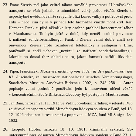
23. Franz Ziereis měl jako velitel tábora rozsáhlé pravomoci. U brněnského
transportu se však jednalo o mimořádně velký počet vězňů. Ziereis si
nepochybně uvědomoval, že se rychle blíží konec války a potřeboval proto
alibi – něco, čím by se v případě této hromadné vraždy mohl krýt. Karl
Hermann Frank si před několika lety osobně prohlédl koncentrační tábor
v Mauthausenu. To bylo ještě v době, kdy neměl osobní pravomoc
k nařízení sonderbehandlungu. Frank i Ziereis velmi dobře znali své
pravomoci. Ziereis proto rozmlouval telefonicky s gestapem v Brně,
poněvadž si chtěl uchovat „nevinu“ za nařízení sonderbehandlungu.
Jakmile ho dostal (bez ohledu na to, jakou formou), nařídil likvidaci
transportu.
24. Piper, Franciszek:
Massenvernichtung von Juden in den gaskammern des
KL Auschwitz
, in: Auschwitz nationalsozialistisches Vernichtungslager,
Staatliches Museum Auschwitz-Birkenau 2002, s. 243–258. – Autor
popisuje velmi podrobně používání jedu k masovému ničení vězňů
v koncentračním táboře Birkenau. Obdobný byl postup i v Mauthausenu.
25. Jan Baar, narozen 21. 11. 1913 ve Vídni, SS-oberscharführer, v referátu IV/6
zajišťoval transporty vězňů Mimořádným lidovým soudem v Brně, byl 18.
12. 1946 odsouzen k trestu smrti a popraven. – MZA, fond MLS, sign. Lsp
1632.
26. Leopold Hübler, narozen 18. 10. 1901, kriminální sekretář, SS-
untersturmführer, odsouzen Mimořádným lidovým soudem v Brně 23. 1.