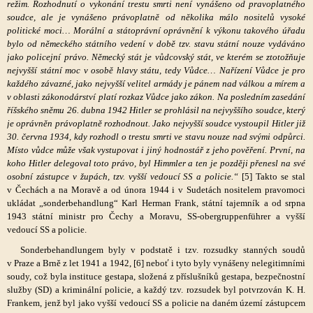
režim. Rozhodnutí o vykonání trestu smrti není vynášeno od pravoplatného
soudce, ale je vynášeno právoplatně od několika málo nositelů vysoké
politické moci… Morální a státoprávní oprávnění k výkonu takového úřadu
bylo od německého státního vedení v době tzv. stavu státní nouze vydáváno
jako policejní právo. Německý stát je vůdcovský stát, ve kterém se ztotožňuje
nejvyšší státní moc v osobě hlavy státu, tedy Vůdce… Nařízení Vůdce je pro
každého závazné, jako nejvyšší velitel armády je pánem nad válkou a mírem a
v oblasti zákonodárství platí rozkaz Vůdce jako zákon. Na posledním zasedání
říšského sněmu 26. dubna 1942 Hitler se prohlásil na nejvyššího soudce, který
je oprávněn právoplatně rozhodnout. Jako nejvyšší soudce vystoupil Hitler již
30. června 1934, kdy rozhodl o trestu smrti ve stavu nouze nad svými odpůrci.
Místo vůdce může však vystupovat i jiný hodnostář z jeho pověření. První, na
koho Hitler delegoval toto právo, byl Himmler a ten je později přenesl na své
osobní zástupce v župách, tzv. vyšší vedoucí SS a policie.“
[5] Takto se stal
v Čechách a na Moravě a od února 1944 i v Sudetách nositelem pravomoci
ukládat „sonderbehandlung“ Karl Herman Frank, státní tajemník a od srpna
1943 státní ministr pro Čechy a Moravu, SS-obergruppenführer a vyšší
vedoucí SS a policie.
Sonderbehandlungem byly v podstatě i tzv. rozsudky stanných soudů
v Praze a Brně z let 1941 a 1942, [6] neboť i tyto byly vynášeny nelegitimními
soudy, což byla instituce gestapa, složená z příslušníků gestapa, bezpečnostní
služby (SD) a kriminální policie, a každý tzv. rozsudek byl potvrzován K. H.
Frankem, jenž byl jako vyšší vedoucí SS a policie na daném území zástupcem