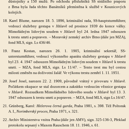
důstojníky a 150 mužů. Po odchodu příslušníků SS strážního praporu
z Brna byla řada těchto Banátníků přemístěna k službě v Kounicových
kolejích.
18. Karel Blume, narozen 18. 5. 1896, kriminální rada, SS-hauptsturmführer,
vedoucí služebny gestapa v Jihlavě od prosince 1939 do konce války.
Mimořádným lidovým soudem v Jihlavě byl 24. ledna 1947 odsouzen
k trestu smrti a popraven. – Moravský zemský archiv Brno (dále jen MZA),
fond MLS, sign. Ls 436/46.
19. Franz Kostan, narozen 26. 1. 1905, kriminální sekretář, SS-
untersturmführer, vedoucí výkonného aparátu služebny gestapa v Jihlavě
byl 23. 4. 1947 odsouzen Mimořádným lidovým soudem v Jihlavě k trestu
smrti. – MZA, fond MLS, sign. Ls 11/47. – Tento trest mu byl cestou
milosti změněn na doživotní žalář. Ve výkonu trestu zemřel 1. 11. 1951.
20. Josef Josel, narozen 22. 2. 1909, původně vrátný v pivovaru v Jihlavě.
Počátkem okupace se stal dozorcem a zakrátko vedoucím věznice gestapa
v Jihlavě. Rozsudkem Mimořádného lidového soudu v Jihlavě byl 13. 3.
1947 odsouzen k trestu smrti a popraven. – MZA, fond MLS, sign Ls
.
16/47.
21. Grünberg, Karol:
Hitlerova černá garda,
Praha 1981, s. 398. Též Poltorak
A. I.,
Norimberský proces
, Praha 1971, s. 321.
22. Archiv Ministerstva vnitra Praha (dále jen AMV), sign. 325-136-3, Překlad
protokolu sepsaný s Maxem Rauschem 18. 11. 1946, s. 61.