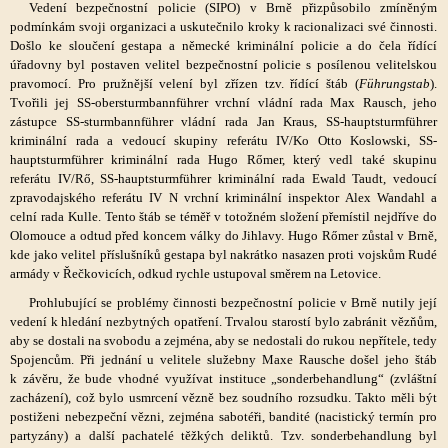
Vedení bezpečnostní policie (SIPO) v Brně přizpůsobilo zmíněným
podmínkám svoji organizaci a uskutečnilo kroky k racionalizaci své činnosti.
Došlo ke sloučení gestapa a německé kriminální policie a do čela řídící
úřadovny byl postaven velitel bezpečnostní policie s posílenou velitelskou
pravomocí. Pro pružnější velení byl zřízen tzv. řídící štáb (
Führungstab
).
Tvořili jej SS-obersturmbannführer vrchní vládní rada Max Rausch, jeho
zástupce SS-sturmbannführer vládní rada Jan Kraus, SS-hauptsturmführer
kriminální rada a vedoucí skupiny referátu IV/Ko Otto Koslowski, SS-
hauptsturmführer kriminální rada Hugo Rőmer, který vedl také skupinu
referátu IV/Rő, SS-hauptsturmführer kriminální rada Ewald Taudt, vedoucí
zpravodajského referátu IV N vrchní kriminální inspektor Alex Wandahl a
celní rada Kulle. Tento štáb se téměř v totožném složení přemístil nejdříve do
Olomouce a odtud před koncem války do Jihlavy. Hugo Rőmer zůstal v Brně,
kde jako velitel příslušníků gestapa byl nakrátko nasazen proti vojskům Rudé
armády v Řečkovicích, odkud rychle ustupoval směrem na Letovice.
Prohlubující se problémy činnosti bezpečnostní policie v Brně nutily její
vedení k hledání nezbytných opatření. Trvalou starostí bylo zabránit vězňům,
aby se dostali na svobodu a zejména, aby se nedostali do rukou nepřítele, tedy
Spojencům. Při jednání u velitele služebny Maxe Rausche došel jeho štáb
k závěru, že bude vhodné využívat instituce „sonderbehandlung“ (zvláštní
zacházení), což bylo usmrcení vězně bez soudního rozsudku. Takto měli být
postiženi nebezpeční vězni, zejména sabotéři, bandité (nacistický termín pro
partyzány) a další pachatelé těžkých deliktů. Tzv. sonderbehandlung byl