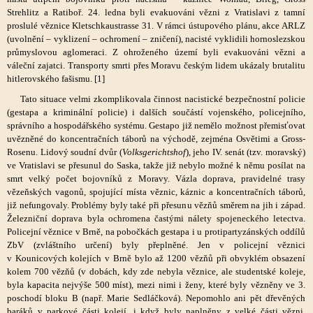
Strehlitz a Ratiboř. 24. ledna byli evakuováni vězni z Vratislavi z tamní
proslulé věznice Kletschkaustrasse 31. V rámci ústupového plánu, akce ARLZ
(uvolnění – vyklizení – ochromení – zničení), nacisté vyklidili hornoslezskou
průmyslovou aglomeraci. Z ohroženého území byli evakuováni vězni a
váleční zajatci. Transporty smrti přes Moravu českým lidem ukázaly brutalitu
hitlerovského fašismu. [1]
Tato situace velmi zkomplikovala činnost nacistické bezpečnostní policie
(gestapa a kriminální policie) i dalších součástí vojenského, policejního,
správního a hospodářského systému. Gestapo již nemělo možnost přemisťovat
uvězněné do koncentračních táborů na východě, zejména Osvětimi a Gross-
Rosenu. Lidový soudní dvůr (
Volksgerichtshof
), jeho IV. senát (tzv. moravský)
ve Vratislavi se přesunul do Saska, takže již nebylo možné k němu posílat na
smrt velký počet bojovníků z Moravy. Vázla doprava, pravidelné trasy
vězeňských vagonů, spojující místa věznic, káznic a koncentračních táborů,
již nefungovaly. Problémy byly také při přesunu vězňů směrem na jih i západ.
Železniční doprava byla ochromena častými nálety spojeneckého letectva.
Policejní věznice v Brně, na pobočkách gestapa i u protipartyzánských oddílů
ZbV (zvláštního určení) byly přeplněné. Jen v policejní věznici
v Kounicových kolejích v Brně bylo až 1200 vězňů při obvyklém obsazení
kolem 700 vězňů (v dobách, kdy zde nebyla věznice, ale studentské koleje,
byla kapacita nejvýše 500 míst), mezi nimi i ženy, které byly vězněny ve 3.
poschodí bloku B (např. Marie Sedláčková). Nepomohlo ani pět dřevěných
baráků v parkové části kolejí, i když byly naplněny z velké části vězni.