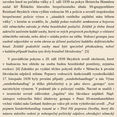
zaveden hned na počátku války a 3. září 1939 na pokyn Heinricha Himmlera
zaslal šéf Říšského hlavního bezpečnostního úřadu SS-gruppenführer
Reinhard Heydrich všem vyšším vedoucím SS a policie a rovněž inspektorům
bezpečnostní policie výnos o „zásadách vnitřního zajištění státu během
války“, v kterém se uvádělo, že
„každý pokus rozložiti semknutost a bojovou
vůli německého národa je třeba bezohledně potlačiti. Zvláště je třeba ihned
zakročiti zatčením každé osoby, která ve svých projevech pochybuje o vítězství
německého národa, nebo dává v otázku právo na válku. Vedoucí gestapa jsou
osobně odpovědni ve svém okrese za účinné potlačení každého defétistického
hnutí. Zvláště podezřelé osoby musí býti specielně přezkoušeny, neboť
v každém případě budou tyto živly brutálně likvidovány“.
[3]
V prováděcím pokynu z 20. září 1939 Heydrich uvedl okolnosti, které
v budoucnu bez ohledu na osobu budou bezohledně postiženy, zejména
exekucí. [4] Zakrátko po vydání těchto pokynů došlo v Německu k prvním
likvidacím odpůrců režimu. Popravy vedoucích funkcionářů vysokoškoláků
17. listopadu 1939 byly prvními případy „sonderbehandlugu“ u nás. Výraz
„sonderbehandlug“ je těžko přeložitelný a je jako slovo „gestapo“ ryze
nacistickým výrazem. V podstatě jde o policejní vraždu. Nacisté se snažili i
v teoretické rovině odůvodnit „legalitu“ této likvidace nepřátel. Např.
zástupce vedoucího řídící úřadovny gestapa v Praze SS-sturmbannführer
vrchní vládní rada Gerhard Andres po válce při svém vyšetřování uvedl:
„Pod
pojmem Sonderbehandlug rozumí se v Třetí říši poprava člověka, který dle
názoru státního vedení je nebezpečný politický odpůrce, ohrožující německý