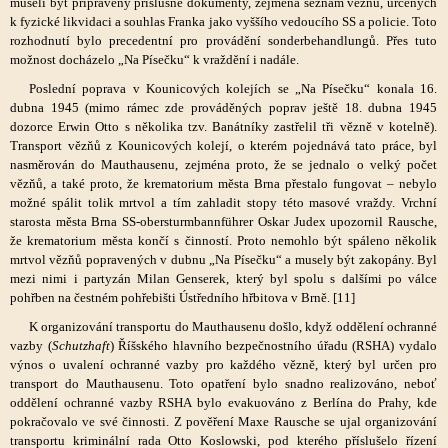
museli být připraveny příslušné dokumenty, zejména seznam vězňů, určených
k fyzické likvidaci a souhlas Franka jako vyššího vedoucího SS a policie. Toto
rozhodnutí bylo precedentní pro provádění sonderbehandlungů. Přes tuto
možnost docházelo „Na Písečku“ k vraždění i nadále.
Poslední poprava v Kounicových kolejích se „Na Písečku“ konala 16.
dubna 1945 (mimo rámec zde prováděných poprav ještě 18. dubna 1945
dozorce Erwin Otto s několika tzv. Banátníky zastřelil tři vězně v kotelně).
Transport vězňů z Kounicových kolejí, o kterém pojednává tato práce, byl
nasměrován do Mauthausenu, zejména proto, že se jednalo o velký počet
vězňů, a také proto, že krematorium města Brna přestalo fungovat – nebylo
možné spálit tolik mrtvol a tím zahladit stopy této masové vraždy. Vrchní
starosta města Brna SS-obersturmbannführer Oskar Judex upozornil Rausche,
že krematorium města končí s činností. Proto nemohlo být spáleno několik
mrtvol vězňů popravených v dubnu „Na Písečku“ a musely být zakopány. Byl
mezi nimi i partyzán Milan Genserek, který byl spolu s dalšími po válce
pohřben na čestném pohřebišti Ústředního hřbitova v Brně. [11]
K organizování transportu do Mauthausenu došlo, když oddělení ochranné
vazby (
Schutzhaft
) Říšského hlavního bezpečnostního úřadu (RSHA) vydalo
výnos o uvalení ochranné vazby pro každého vězně, který byl určen pro
transport do Mauthausenu. Toto opatření bylo snadno realizováno, neboť
oddělení ochranné vazby RSHA bylo evakuováno z Berlína do Prahy, kde
pokračovalo ve své činnosti. Z pověření Maxe Rausche se ujal organizování
transportu kriminální rada Otto Koslowski, pod kterého příslušelo řízení