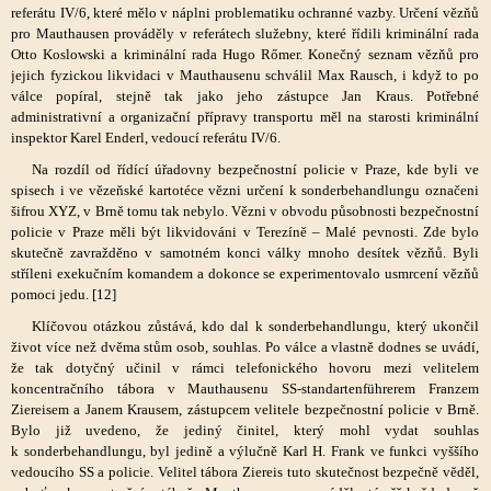
referátu IV/6, které mělo v náplni problematiku ochranné vazby. Určení vězňů
pro Mauthausen prováděly v referátech služebny, které řídili kriminální rada
Otto Koslowski a kriminální rada Hugo Rőmer. Konečný seznam vězňů pro
jejich fyzickou likvidaci v Mauthausenu schválil Max Rausch, i když to po
válce popíral, stejně tak jako jeho zástupce Jan Kraus. Potřebné
administrativní a organizační přípravy transportu měl na starosti kriminální
inspektor Karel Enderl, vedoucí referátu IV/6.
Na rozdíl od řídící úřadovny bezpečnostní policie v Praze, kde byli ve
spisech i ve vězeňské kartotéce vězni určení k sonderbehandlungu označeni
šifrou XYZ, v Brně tomu tak nebylo. Vězni v obvodu působnosti bezpečnostní
policie v Praze měli být likvidováni v Terezíně – Malé pevnosti. Zde bylo
skutečně zavražděno v samotném konci války mnoho desítek vězňů. Byli
stříleni exekučním komandem a dokonce se experimentovalo usmrcení vězňů
pomoci jedu. [12]
Klíčovou otázkou zůstává, kdo dal k sonderbehandlungu, který ukončil
život více než dvěma stům osob, souhlas. Po válce a vlastně dodnes se uvádí,
že tak dotyčný učinil v rámci telefonického hovoru mezi velitelem
koncentračního tábora v Mauthausenu SS-standartenführerem Franzem
Ziereisem a Janem Krausem, zástupcem velitele bezpečnostní policie v Brně.
Bylo již uvedeno, že jediný činitel, který mohl vydat souhlas
k sonderbehandlungu, byl jedině a výlučně Karl H. Frank ve funkci vyššího
vedoucího SS a policie. Velitel tábora Ziereis tuto skutečnost bezpečně věděl,