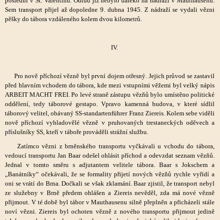
poslední v St. Valentinu. Odtud již nebylo daleko na nádraží v Mauthausenu.
Sem transport přijel až dopoledne 9. dubna 1945. Z nádraží se vydali vězni
pěšky do tábora vzdáleného kolem dvou kilometrů.
IV.
Pro nově příchozí vězně byl první dojem otřesný. Jejich průvod se zastavil
před hlavním vchodem do tábora, kde mezi vstupními věžemi byl velký nápis
ARBEIT MACHT FREI. Po levé straně zástupu vězňů bylo umístěno politické
oddělení, tedy táborové gestapo. Vpravo kamenná budova, v které sídlil
táborový velitel, obávaný SS-standartenführer Franz Ziereis. Kolem sebe viděli
nově příchozí vyhladovělé vězně v pruhovaných trestaneckých oděvech a
příslušníky SS, kteří v táboře prováděli strážní službu.
Zatímco vězni z brněnského transportu vyčkávali u vchodu do tábora,
vedoucí transportu Jan Baar odešel ohlásit příchod a odevzdat seznam vězňů.
Jednal v tomto směru s adjutantem velitele tábora. Baar s Jokschem a
„Banátníky“ očekávali, že se formality přijetí nových vězňů rychle vyřídí a
oni se vrátí do Brna. Dočkali se však zklamání. Baar zjistil, že transport nebyl
ze služebny v Brně předem ohlášen a Ziereis nevěděl, zda má nové vězně
přijmout. V té době byl tábor v Mauthausenu silně přeplněn a přicházeli stále
noví vězni. Ziereis byl ochoten vězně z nového transportu přijmout jedině