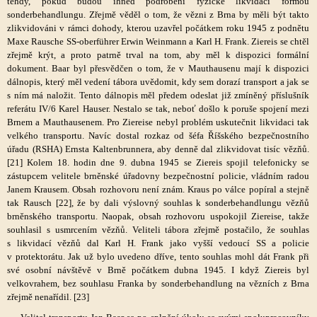
tehdy, pokud budou ihned podrobeni fyzické likvidaci formou
sonderbehandlungu. Zřejmě věděl o tom, že vězni z Brna by měli být takto
zlikvidováni v rámci dohody, kterou uzavřel počátkem roku 1945 z podnětu
Maxe Rausche SS-oberführer Erwin Weinmann a Karl H. Frank. Ziereis se chtěl
zřejmě krýt, a proto patrně trval na tom, aby měl k dispozici formální
dokument. Baar byl přesvědčen o tom, že v Mauthausenu mají k dispozici
dálnopis, který měl vedení tábora uvědomit, kdy sem dorazí transport a jak se
s ním má naložit. Tento dálnopis měl předem odeslat již zmíněný příslušník
referátu IV/6 Karel Hauser. Nestalo se tak, neboť došlo k poruše spojení mezi
Brnem a Mauthausenem. Pro Ziereise nebyl problém uskutečnit likvidaci tak
velkého transportu. Navíc dostal rozkaz od šéfa Říšského bezpečnostního
úřadu (RSHA) Ernsta Kaltenbrunnera, aby denně dal zlikvidovat tisíc vězňů.
[21] Kolem 18. hodin dne 9. dubna 1945 se Ziereis spojil telefonicky se
zástupcem velitele brněnské úřadovny bezpečnostní policie, vládním radou
Janem Krausem. Obsah rozhovoru není znám. Kraus po válce popíral a stejně
tak Rausch [22], že by dali výslovný souhlas k sonderbehandlungu vězňů
brněnského transportu. Naopak, obsah rozhovoru uspokojil Ziereise, takže
souhlasil s usmrcením vězňů. Veliteli tábora zřejmě postačilo, že souhlas
s likvidací vězňů dal Karl H. Frank jako vyšší vedoucí SS a policie
v protektorátu. Jak už bylo uvedeno dříve, tento souhlas mohl dát Frank při
své osobní návštěvě v Brně počátkem dubna 1945. I když Ziereis byl
velkovrahem, bez souhlasu Franka by sonderbehandlung na vězních z Brna
zřejmě nenařídil. [23]