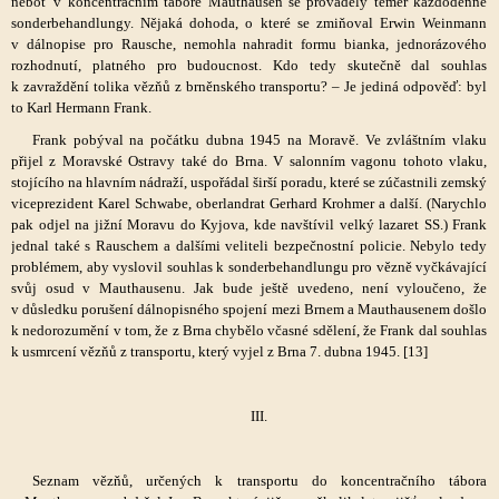
neboť v koncentračním táboře Mauthausen se prováděly téměř každodenně
sonderbehandlungy. Nějaká dohoda, o které se zmiňoval Erwin Weinmann
v dálnopise pro Rausche, nemohla nahradit formu bianka, jednorázového
rozhodnutí, platného pro budoucnost. Kdo tedy skutečně dal souhlas
k zavraždění tolika vězňů z brněnského transportu? – Je jediná odpověď: byl
to Karl Hermann Frank.
Frank pobýval na počátku dubna 1945 na Moravě. Ve zvláštním vlaku
přijel z Moravské Ostravy také do Brna. V salonním vagonu tohoto vlaku,
stojícího na hlavním nádraží, uspořádal širší poradu, které se zúčastnili zemský
viceprezident Karel Schwabe, oberlandrat Gerhard Krohmer a další. (Narychlo
pak odjel na jižní Moravu do Kyjova, kde navštívil velký lazaret SS.) Frank
jednal také s Rauschem a dalšími veliteli bezpečnostní policie. Nebylo tedy
problémem, aby vyslovil souhlas k sonderbehandlungu pro vězně vyčkávající
svůj osud v Mauthausenu. Jak bude ještě uvedeno, není vyloučeno, že
v důsledku porušení dálnopisného spojení mezi Brnem a Mauthausenem došlo
k nedorozumění v tom, že z Brna chybělo včasné sdělení, že Frank dal souhlas
k usmrcení vězňů z transportu, který vyjel z Brna 7. dubna 1945. [13]
III.
Seznam vězňů, určených k transportu do koncentračního tábora