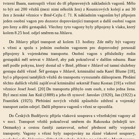
tvrzení Baara, nastoupili vězni do tří připravených nákladních vagonů. Mělo
to být asi 200 vězňů (mezi nimi několik žen) z Kounicových kolejí a asi 30
žen z ženské věznice v Brně-Cejlu č. 71. K nákladním vagonům byl připojen
jeden osobní vagon pro dozorce doprovázející transport a další osobní vagon
pro ženy a děti gestapáků. Všechny tyto vagony byly připojeny k vlaku, který
kolem 8.25 hod. odjel směrem na Jihlavu.
Do Jihlavy přijel transport až kolem 13. hodiny. Zde měly být vagony
s vězni a spolu s jedním osobním vagonem pro doprovodný personál
připojeny k vojenskému transportu. Osobní vagon s příslušníky rodin
gestapáků měl setrvat v Jihlavě, aby pak pokračoval v dalším odsunu. Baar
měl podle pokynu, který dostal už v Brně, přibrat v Jihlavě od tamní služebny
gestapa další vězně. Šéf gestapa v Jihlavě, kriminální rada Karel Blume [18],
byl o připojení tamějších vězňů do transportu vyrozuměn dálnopisem. Předání
těchto dalších vězňů zajišťoval kriminální sekretář Franz Kostan [19] a velitel
věznice Josef Josel. [20] Do transportu přibylo osm osob, z toho jedna žena.
Byl mezi nimi Jan Král (1889) a jeho tři synové: Jaroslav (1920), Jan (1922) a
František (1925). Přebírání nových vězňů způsobilo zdržení a vojenský
transport zatím odejel. Další přeprava vagonů s vězni se opozdila.
Do Českých Budějovic přijela vlaková souprava s vězeňskými vagony až
v noci. Transport vězňů pokračoval směrem do Rakouska (tehdejší tzv.
Ostmarky) a cestou častěji zastavoval, neboť přednost měly vojenské
transporty. Vagony s vězni byly napojovány na různé vlakové soupravy,