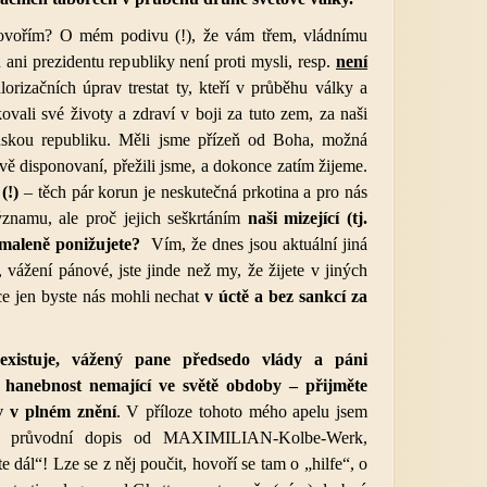
hovořím? O mém podivu (!), že vám třem, vládnímu
ani prezidentu republiky není proti mysli, resp.
není
lorizačních úprav trestat ty, kteří v průběhu války a
vali své životy a zdraví v boji za tuto zem, za naši
nskou republiku. Měli jsme přízeň od Boha, možná
vě disponovaní, přežili jsme, a dokonce zatím žijeme.
(!)
– těch pár korun je neskutečná prkotina a pro nás
znamu, ale proč jejich seškrtáním
naši mizející (tj.
omaleně ponižujete?
Vím, že dnes jsou aktuální jiná
y, vážení pánové, jste jinde než my, že žijete v jiných
ece jen byste nás mohli nechat
v úctě a bez sankcí za
xistuje, vážený pane předsedo vlády a páni
o hanebnost nemající ve světě obdoby – přijměte
iv v plném znění
. V příloze tohoto mého apelu jsem
al průvodní dopis od MAXIMILIAN-Kolbe-Werk,
ete dál“! Lze se z něj poučit, hovoří se tam o „hilfe“, o