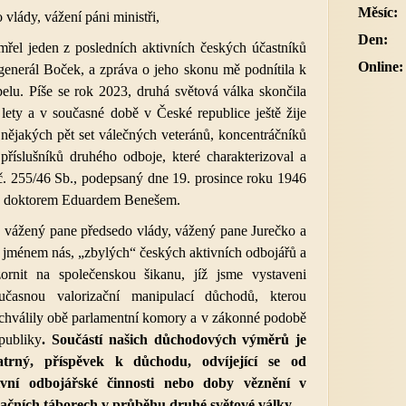
Měsíc:
vlády, vážení páni ministři,
Den:
mřel jeden z posledních aktivních českých účastníků
Online:
generál Boček, a zpráva o jeho skonu mě podnítila k
lu. Píše se rok 2023, druhá světová válka skončila
lety a v současné době v České republice ještě žije
nějakých pět set válečných veteránů, koncentráčníků
 příslušníků druhého odboje, které charakterizoval a
č. 255/46 Sb., podepsaný dne 19. prosince roku 1946
ky doktorem Eduardem Benešem.
, vážený pane předsedo vlády, vážený pane Jurečko a
 jménem nás, „zbylých“ českých aktivních odbojářů a
ornit na společenskou šikanu, jíž jsme vystaveni
učasnou valorizační manipulací důchodů, kterou
schválily obě parlamentní komory a v zákonné podobě
publiky
. Součástí našich důchodových výměrů je
atrný, příspěvek k důchodu, odvíjející se od
ivní odbojářské činnosti nebo doby věznění v
čních táborech v průběhu druhé světové války.