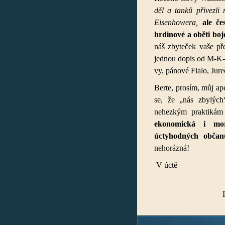
děl a tanků přivezli
Eisenhowera,
ale čes
hrdinové a oběti bo
náš zbyteček vaše pře
jednou dopis od M-K-W
vy, pánové Fialo, Jure
Berte, prosím, můj ap
se, že „nás zbylých
nehezkým praktiká
ekonomická i morá
úctyhodných občan
nehorázná!
V 
Ing. Josef 