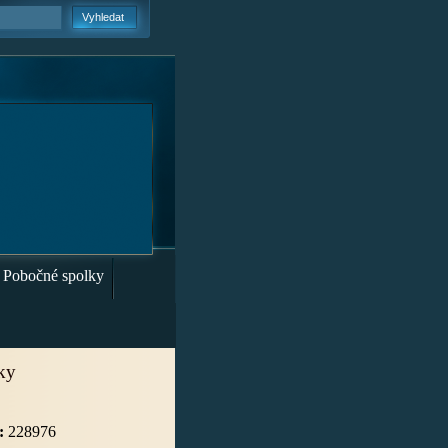
Pobočné spolky
iky
:
228976