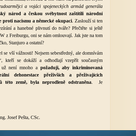
 rudoarmějci a vojáci spojeneckých armád generála
ký národ a českou svébytnost zaštítili národní
je proti nacismu a německé okupaci
. Zaslouží si ten
zírání a hanebné plivnutí do tváře? Přečtěte si ještě
 z Freiburgu, oni se nám omlouvají. Jak jste na tom
čko, Stanjuro a ostatní?
el se vší vážnosti! Nejsem sebestředný, ale domnívám
“, kteří se dokáží a odhodlají vzepřít současným
m už není mnoho a
požaduji, aby inkriminovaná
lní dehonestace přeživších a přežívajících
ů této země, byla neprodleně odstraněna
. Je
úctě
Pešta, CSc.