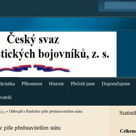
icistika
Přítomnost
Historie
Přečetli jsme
Doporučujeme
vatelů
tika
»
Odbojář z Pardubic píše představitelům státu
Statist
 píše představitelům státu
Celkem