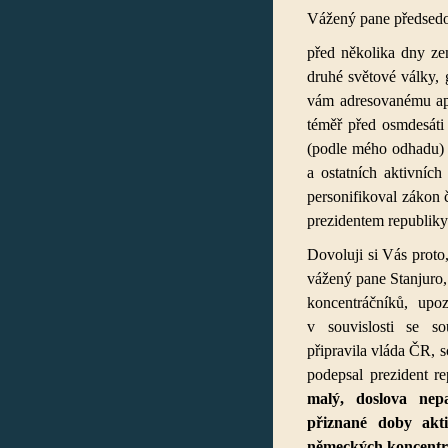
Vážený pane předsedo 
před několika dny ze
druhé světové války, 
vám adresovanému ape
téměř před osmdesáti 
(podle mého odhadu) 
a ostatních aktivních
personifikoval zákon 
prezidentem republi
Dovoluji si Vás proto
vážený pane Stanjuro,
koncentráčníků, upoz
v souvislosti se so
připravila vláda ČR, 
podepsal prezident re
malý, doslova nep
přiznané doby akt
německých koncentra