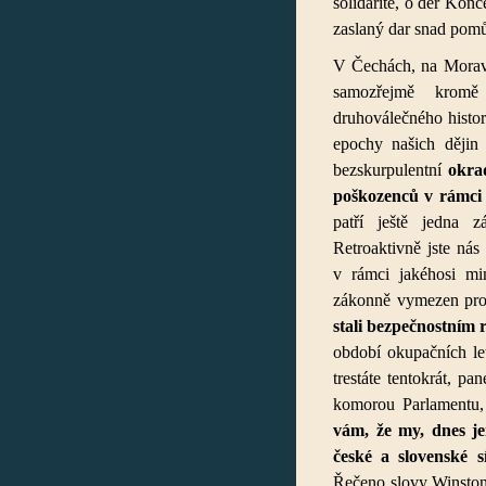
solidaritě, o der Kon
zaslaný dar snad pom
V Čechách, na Morav
samozřejmě kromě 
druhoválečného histo
epochy našich dějin 
bezskurpulentní
okrad
poškozenců v rámci 
patří ještě jedna 
Retroaktivně jste nás
v rámci jakéhosi mi
zákonně vymezen pro 
stali bezpečnostním 
období okupačních le
trestáte tentokrát, pa
komorou Parlamentu,
vám, že my, dnes je
české a slovenské s
Řečeno slovy Winston