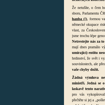
Že netušíte, o čem 
sboru, Parlamentu ČR 
hanba (!)
, formou va
německé okupace risko
vlast, za Českoslove
jsme trochu lépe geno
Netrestejte nás za to 
mají dnes pramálo vý
umírající) entitu ne
hrdinství, že svět i v
souvislostech, ale př
vaše chyby
dožít.
Žádná výmluva nee
ministři. Jedná se 
laskavě tento narat
pro vás vykopírov
přečtěte si jej a „pošl