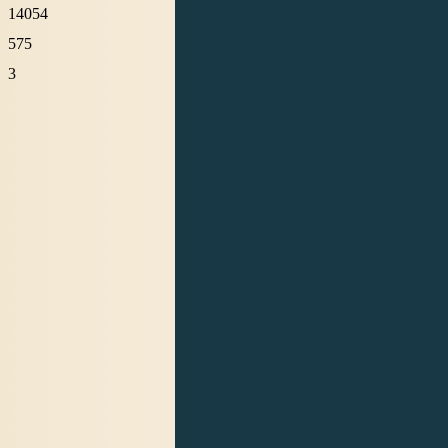
14054
575
3