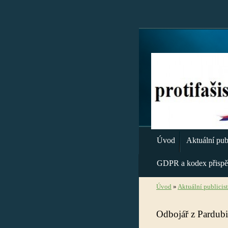
Úvod
Aktuální publ
GDPR a kodex přispě
Úvod
»
Aktuální publicis
Odbojář z Pardubic