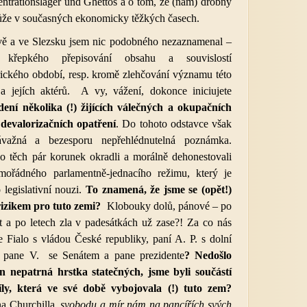
centrationslager und Ghettos a o tom, že (nám) drobný
ůže v současných ekonomicky těžkých časech.
ě a ve Slezsku jsem nic podobného nezaznamenal –
křepkého přepisování obsahu a souvislostí
rického období, resp. kromě zlehčování významu této
a jejích aktérů. A vy, vážení, dokonce iniciujete
ení několika (!)
žijících válečných a okupačních
devalorizačních opatření
. Do tohoto odstavce však
závažná a bezesporu nepřehlédnutelná poznámka.
 o těch pár korunek okradli a morálně dehonestovali
mořádného parlamentně-jednacího režimu, který je
legislativní nouzi.
To znamená, že jsme se (opět!)
rizikem
pro tuto zemi?
Klobouky dolů, pánové – po
t a po letech zla v padesátkách už zase?! Za co nás
ne Fialo s vládou České republiky, paní A. P. s dolní
 pane V. se Senátem a pane prezidente
? Nedošlo
n nepatrná hrstka statečných, jsme byli součástí
íly, která ve své době vybojovala (!) tuto zem?
a Churchilla,
svobodu a mír nám na pancířích svých