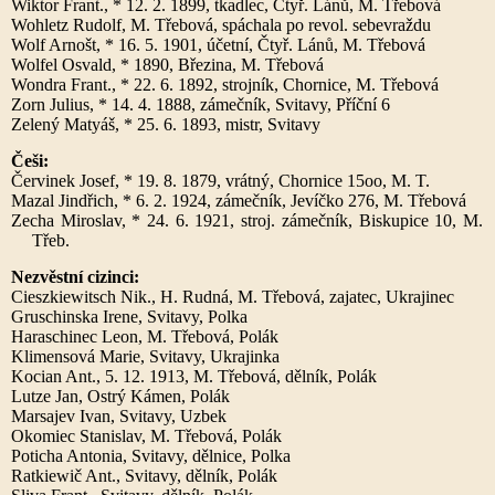
Wiktor Frant., * 12. 2. 1899, tkadlec, Čtyř. Lánů, M. Třebová
Wohletz Rudolf, M. Třebová, spáchala po revol. sebevraždu
Wolf Arnošt, * 16. 5. 1901, účetní, Čtyř. Lánů, M. Třebová
Wolfel Osvald, * 1890, Březina, M. Třebová
Wondra Frant., * 22. 6. 1892, strojník, Chornice, M. Třebová
Zorn Julius, * 14. 4. 1888, zámečník, Svitavy, Příční 6
Zelený Matyáš, * 25. 6. 1893, mistr, Svitavy
Češi:
Červinek Josef, * 19. 8. 1879, vrátný, Chornice 15oo, M. T.
Mazal Jindřich, * 6. 2. 1924, zámečník, Jevíčko 276, M. Třebová
Zecha Miroslav, * 24. 6. 1921, stroj. zámečník, Biskupice 10, M.
Třeb.
Nezvěstní cizinci:
Cieszkiewitsch Nik., H. Rudná, M. Třebová, zajatec, Ukrajinec
Gruschinska Irene, Svitavy, Polka
Haraschinec Leon, M. Třebová, Polák
Klimensová Marie, Svitavy, Ukrajinka
Kocian Ant., 5. 12. 1913, M. Třebová, dělník, Polák
Lutze Jan, Ostrý Kámen, Polák
Marsajev Ivan, Svitavy, Uzbek
Okomiec Stanislav, M. Třebová, Polák
Poticha Antonia, Svitavy, dělnice, Polka
Ratkiewič Ant., Svitavy, dělník, Polák