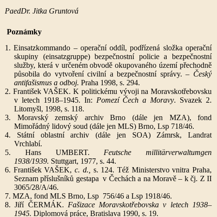
PaedDr. Jitka Gruntová
Poznámky
1. Einsatzkommando – operační oddíl, podřízená složka operační
skupiny (einsatzgruppe
) bezpečnostní policie a bezpečnostní
služby, která v určeném obvodě okupovaného území přechodně
působila do vytvoření civilní a bezpečnostní správy. –
Český
antifašismus a odboj.
Praha 1998, s. 294.
2. František VAŠEK. K politickému vývoji na Moravskotřebovsku
v letech 1918–1945. In:
Pomezí Čech a Moravy
. Svazek 2.
Litomyšl, 1998, s. 118.
3. Moravský zemský archiv Brno (dále jen MZA), fond
Mimořádný lidový soud (dále jen MLS) Brno, Lsp 718/46.
4. Státní oblastní archiv (dále jen SOA) Zámrsk, Landrat
Vrchlabí.
5. Hans UMBERT.
Feutsche millitärverwaltumgen
1938/1939.
Stuttgart, 1977, s. 44.
6. František VAŠEK,
c. d.,
s. 124. Též Ministerstvo vnitra Praha,
Seznam příslušníků gestapa v Čechách a na Moravě – k čj. Z II
3065/28/A/46.
7. MZA, fond MLS Brno, Lsp 756/46 a Lsp 1918/46.
8. Jiří ČERMÁK.
Fašizace Moravskotřebovska v letech 1938–
1945.
Diplomová práce, Bratislava 1990, s. 19.