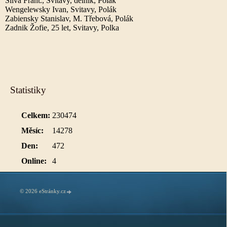
Sliva Frant., Svitavy, dělník, Polák
Wengelewsky Ivan, Svitavy, Polák
Zabiensky Stanislav, M. Třebová, Polák
Zadnik Žofie, 25 let, Svitavy, Polka
Statistiky
Celkem:
230474
Měsíc:
14278
Den:
472
Online:
4
© 2026 eStránky.cz