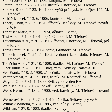
Steiner Josef, * 13. 12. 1889, strojník, M. Třebová
Stefan Frant., * 25. 3. 1890, strojník, Chornice, M. Třebová
Stoltzer Rudolf, * 23. 10. 1900, vyšší průmysl., Mladějov 144, M.
Třebová
Strbáček Josef, * 13. 6. 1906, kontrolor, M. Třebová
Tabery Ervin, * 25. 9. 1920, úředník, Janůvky, M. Třebová, nevrát.
z WH
Tanhuser Marie, * 31. 1. 1924, dělnice, Svitavy
Tast Albert, * 1. 9. 1901, topič, Grandorf, M. Třebová
Tauchmann Alfr., * 26. 2. 1907, ředitel, Chornice, M. Třebová, prý
v Bavor
Tenta Frant., * 10. 8. 1904, topič, Grandorf, M. Třebová
Titlbach Josef, * 24. 5. 1902, vedoucí kaol. dolů, Křenov, M.
Třebová, RA
Tomšchu Alois, * 21. 10. 1889, tkadlec, M. Lačnov, M. Třebová
Uher Julius, * 28. 5. 1903, stroj, zám., Svitavy, Raisova 10
Veit Frant., * 18. 2. 1908, zámečník, Třebářov, M. Třebová
Vetter Arnošt, * 14. 12. 1883, rolník, M. Radiměř, M. Třebová
Wagner Otto, * 31. 1. 1899, Svitavy, odveden RA
Wala Jan, * 15. 5. 1887, pekař, Svitavy, tř. RA 7
Weiss Herman, * 13. 2. 1900, ved. barvírny, M. Třebová, Tovární
12
Wernerová Herm., * 27. 9. 1916, učitelka, Svitavy, prý ve Vídni
Wilimek Wilhelm, * 5. 4. 1885, ved. dílny, Svitavy
Wild Jan, * 27. 9. 1883, tkadlec, Svitavy