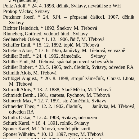
z W[nečitelné]
Poltz Adolf, * 24. 4. 1898, dělník, Svitavy, nevrátil se z WH
Prokop Václav, Svitavy
Putzkner Josef, * 24. 5.[4. – přepsaná číslice], 1907, dělník,
Svitavy
Richter Heindrich, * 1892, Šnekov, M. Třebová
Rinneberg Gotfried, vedoucí úřad., Svitavy
Sedlatschek Oskar, * 1. 12. 1906, řidič, M. Třebová
Schaffer Emil, * 15. 12. 1892, topič, M. Třebová
Schebela Alois, * 17. 6. 19o6, Janůvky, M. Třebová, ve vazbě
Schiller Bedř., * 24. 4. 1902, žámečník, Svitavy
Schiller Emil, M. Třebová, spáchal po revol. sebevraždu
Schiller Robert, * 23. 5. 1905, tech. úředník, Svitavy, odveden RA
Schmith Alois, M. Třebová
Schlögel August., * 20. 8. 1898, strojní zámečník, Chrast. Lhota,
M. Třebová
Schmidt Alois, * 13. 2. 1888, Staré Město, M. Třebová
Schmiedt Berth., 1901, starosta, Rychnov, M. Třebová
Schnerch Max, * 12. 7. 1891, str. Záměčník, Svitavy
Schneider Theo, * 12. 2. 1902, úřadník, Janůvka, M. Třebová,
odveden RA
Schultz Oskar, * 12. 4. 1903, Svitavy, odsouzen
Schurk Karel, * 16. 4. 1891, rolník, Svitavy
Sponer Karel, M. Třebová, zemřel přir. smrti
Sponer Wilhelm, * 10. 12. 1897, rytec, M. Třebová