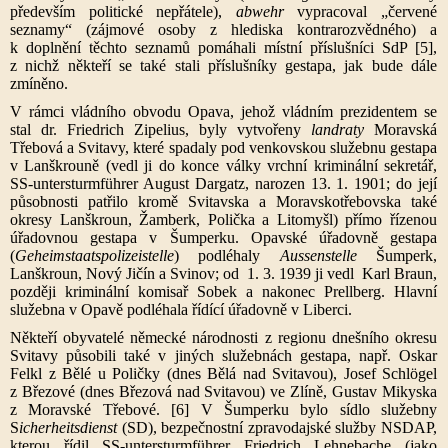
především politické nepřátele),
abwehr
vypracoval „červené
seznamy“ (zájmové osoby z hlediska kontrarozvědného) a
k doplnění těchto seznamů pomáhali místní příslušníci SdP [5],
z nichž někteří se také stali příslušníky gestapa, jak bude dále
zmíněno.
V rámci vládního obvodu Opava, jehož vládním prezidentem se
stal dr. Friedrich Zipelius, byly vytvořeny
landraty
Moravská
Třebová a Svitavy, které spadaly pod venkovskou služebnu gestapa
v Lanškrouně (vedl ji do konce války vrchní kriminální sekre­tář,
SS-untersturmführer August Dargatz, narozen 13. 1. 1901; do její
působnosti patřilo kromě Svitavska a Moravskotřebovska také
okresy Lanškroun, Žamberk, Polička a Litomyšl) přímo řízenou
úřadovnou gestapa v Šumperku. Opavské úřadovně gestapa
(
Geheimstaatspolizeistelle
) podléhaly
Aussenstelle
Šumperk,
Lanškroun, Nový Jičín a Svinov; od 1. 3. 1939 ji vedl Karl Braun,
později kriminální komisař Sobek a nakonec Prellberg. Hlavní
služebna v Opavě podléhala řídící úřadovně v Liberci.
Někteří obyvatelé německé národnosti z regionu dnešního okresu
Svitavy působili také v jiných služebnách gestapa, např. Oskar
Felkl z Bělé u Poličky (dnes Bělá nad Svitavou), Josef Schlögel
z Březové (dnes Březová nad Svitavou) ve Zlíně, Gustav Mikyska
z Moravské Třebové. [6] V Šumperku bylo sídlo služebny
S
icherheitsdienst
(SD), bezpečnostní zpravodajské služby NSDAP,
kterou řídil SS-untersturmführer Friedrich Lehnebache (jako