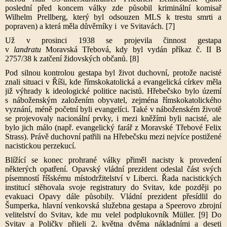
poslední před koncem války zde působil kriminální komisař
Wilhelm Prellberg, který byl odsouzen MLS k trestu smrti a
popraven) a která měla důvěrníky i ve Svitavách. [7]
Už v prosinci 1938 se projevila činnost gestapa
v
landratu
Moravská Třebová, kdy byl vydán příkaz č. II B
2757/38 k zatčení židovských občanů. [8]
Pod silnou kontrolou gestapa byl život duchovní, protože nacisté
znali situaci v Říši, kde římskokatolická a evangelická církev měla
již výhrady k ideologické politice nacistů. Hřebečsko bylo území
s náboženským založením obyvatel, zejména římskokatolického
vyznání, méně početní byli evangelíci. Také v náboženském životě
se projevovaly nacionální prvky, i mezi kněžími byli nacisté, ale
bylo jich málo (např. evangelický farář z Moravské Třebové Felix
Strass). Právě duchovní patřili na Hřebečsku mezi nejvíce postižené
nacistickou perzekucí.
Blížící se konec prohrané války přiměl nacisty k provedení
některých opatření. Opavský vládní prezident odeslal část svých
písemností říšskému místodržitelství v Liberci. Řada nacistických
institucí stěhovala svoje registratury do Svitav, kde později po
evakuaci Opavy dále působily. Vládní prezident přesídlil do
Šumperka, hlavní venkovská služebna gestapa a Speerovo zbrojní
velitelství do Svitav, kde mu velel podplukovník Müller. [9] Do
Svitav a Poličky přijeli 2. května dvěma nákladními a deseti