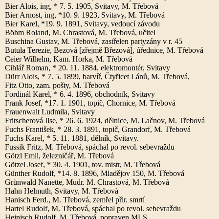
Bier Alois, ing, * 7. 5. 1905, Svitavy, M. Třebová
Bier Arnost, ing, *10. 9. 1923, Svitavy, M. Třebová
Bier Karel, *19. 9. 1891, Svitavy, vedoucí závodu
Böhm Roland, M. Chrastová, M. Třebová, učitel
Buschina Gustav, M. Třebová, zastřelen partyzány v r. 45
Butula Terezie, Bezová [zřejmě Březová], úřednice, M. Třebová
Ceier Wilhelm, Kam. Horka, M. Třebová
Cihlář Roman, * 20. 11. 1884, elektromontér, Svitavy
Dürr Alois, * 7. 5. 1899, barvíř, Čtyřicet Lánů, M. Třebová,
Fitz Otto, zam. pošty, M. Třebová
Fordinál Karel, * 6. 4. 1896, obchodník, Svitavy
Frank Josef, *17. 1. 1901, topič, Chornice, M. Třebová
Frauenwalt Ludmila, Svitavy
Fritscherová Ilse, * 26. 6. 1924, dělnice, M. Lačnov, M. Třebová
Fuchs František, * 28. 3. 1891, topič, Grandorf, M. Třebová
Fuchs Karel, * 5. 11. 1881, dělník, Svitavy.
Fussik Fritz, M. Třebová, spáchal po revol. sebevraždu
Götzl Emil, železničář, M. Třebová
Götzel Josef, * 30. 4. 1901, tov. mistr, M. Třebová
Günther Rudolf, *14. 8. 1896, Mladějov 150, M. Třebová
Grünwald Nanette, Mudr. M. Chrastová, M. Třebová
Hahn Helmuth, Svitavy, M. Třebová
Hanisch Ferd., M. Třebová, zemřel přir. smrtí
Hartel Rudolf, M. Třebová, spáchal po revol. sebevraždu
Heinisch Rudolf, M. Třebová, popraven MLS