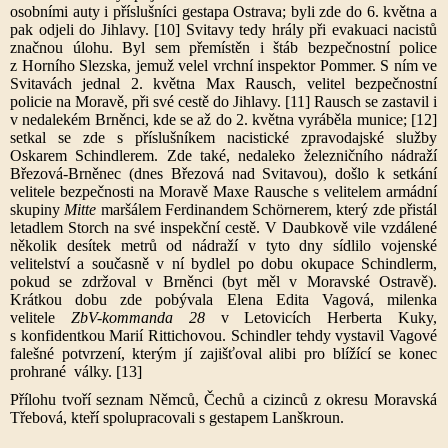
osobními auty i příslušníci gestapa Ostrava; byli zde do 6. května a
pak odjeli do Jihlavy. [10] Svitavy tedy hrály při evakuaci nacistů
značnou úlohu. Byl sem přemístěn i štáb bezpečnostní police
z Horního Slezska, jemuž velel vrchní inspektor Pommer. S ním ve
Svitavách jednal 2. května Max Rausch, velitel bezpečnostní
policie na Moravě, při své cestě do Jihlavy. [11] Rausch se zastavil i
v nedalekém Brněnci, kde se až do 2. května vyráběla munice; [12]
setkal se zde s příslušníkem nacistické zpravodajské služby
Oskarem Schindlerem. Zde také, nedaleko železničního nádraží
Březová-Brněnec (dnes Březová nad Svitavou), došlo k setkání
velitele bezpečnosti na Moravě Maxe Rausche s velitelem armádní
skupiny
Mitte
maršálem Ferdinandem Schörnerem, který zde přistál
letadlem Storch na své inspekční cestě. V Daubkově vile vzdálené
několik desítek metrů od nádraží v tyto dny sídlilo vojenské
velitelství a současně v ní bydlel po dobu okupace Schindlerm,
pokud se zdržoval v Brněnci (byt měl v Moravské Ostravě).
Krátkou dobu zde pobývala Elena Edita Vagová, milenka
velitele
ZbV-kommanda 28
v Letovicích Herberta Kuky,
s konfidentkou Marií Rittichovou. Schindler tehdy vystavil Vagové
falešné potvrzení, kterým jí zajišťoval alibi pro blížící se konec
prohrané války. [13]
Přílohu tvoří seznam Němců, Čechů a cizinců z okresu Moravská
Třebová, kteří spolupracovali s gestapem Lanškroun.