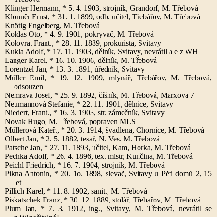
Klinger Hermann, * 5. 4. 1903, strojník, Grandorf, M. Třebová
Klonněr Ernst, * 31. 1. 1899, odb. učitel, Třebářov, M. Třebová
Knötig Engelberg, M. Třebová
Koldas Oto, * 4. 9. 1901, pokryvač, M. Třebová
Kolovrat Frant., * 28. 11. 1889, prokurista, Svitavy
Kukla Adolf, * 17. 11. 1903, dělník, Svitavy, nevrátil a e z WH
Langer Karel, * 16. 10. 1906, dělník, M. Třebová
Lorentzel Jan, * 13. 3. 1891, úředník, Svitavy
Müller Emil, * 19. 12. 1909, mlynář, Třebářov, M. Třebová,
odsouzen
Nemrava Josef, * 25. 9. 1892, číšník, M. Třebová, Marxova 7
Neumannová Stefanie, * 22. 11. 1901, dělnice, Svitavy
Niedert, Frant., * 16. 3. 1903, str. zámečník, Svitavy
Novak Hugo, M. Třebová, popraven MLS
Müllerová Kateř., * 20. 3. 1914, švadlena, Chornice, M. Třebová
Olbert Jan, * 2. 5. 1882, tesař, N. Ves. M. Třebová
Patsche Jan, * 27. 11. 1893, učitel, Kam, Horka, M. Třebová
Pechka Adolf, * 26. 4. 1896, tex. mistr, Kunčina, M. Třebová
Peichl Friedrich, * 16. 7. 1904, strojník, M. Třebová
Pikna Antonín, * 20. 1o. 1898, slevač, Svitavy u Pěti domů 2, 15
let
Pillich Karel, * 11. 8. 1902, sanit., M. Třebová
Piskatschek Franz, * 30. 12. 1889, stolář, Třebařov, M. Třebová
Plum Jan, * 7. 3. 1912, ing., Svitavy, M. Třebová, nevrátil se