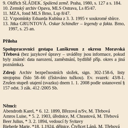
9. Oldřich SLÁDEK.
Spálená země.
Praha, 1980, s. 127 a s. 184.
10. Zemský archiv Opava, MLS Ostrava, Ls 85/47.
11. MZA, fond MLS Brno, Lsp 8/47.
12. Vzpomínky Eduarda Kubína z 3. 3. 1995 v soukromé sbírce.
13. Jitka GRUNTOVÁ.
Oskar Schindler – legendy a fakta.
Brno,
1997, s. 25 an.
Příloha
Spolupracovníci gestapa Lanškroun z okresu Moravská
Třebová
(bez jazykové úpravy – uváděny jsou informace, pokud
byly známé: data narození, zaměstnání, bydliště příp. okres a jiná
poznámka)
.
Zdroj:
Archiv bezpečnostních složek, sign. 302-158-6, listy
strojopisu číslo 58–66 (číslováno tužkou). Ev. svazek: 43/8-1.
Zrušen stupeň utajení (svazku) dnem 1. 1. 2008 podle ustanovení §
157 odst. 3 zák. 412 /2005 Sb.
Němci:
Abendroth Karel, * 6. 12. 1899, Březová n/Sv, M. Třebová
Amros Luise, * 5. 2. 1903, úřednice, M. Chrastová, M. Třebová
Beer Julius, * 3. 2. 1894, vedoucí fy Svitavy
Bieberle Marie, *18. 1.1924, dělnice, Čtyřicet Lánů, M. Třebová