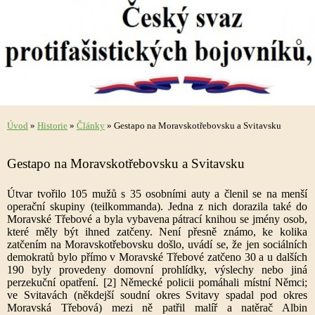
Úvod
»
Historie
»
Články
»
Gestapo na Moravskotřebovsku a Svitavsku
Gestapo na Moravskotřebovsku a Svitavsku
Útvar tvořilo 105 mužů s 35 osobními auty a členil se na menší
operační skupiny (teilkommanda). Jedna z nich dorazila také do
Moravské Třebové a byla vybavena pátrací knihou se jmény osob,
které měly být ihned zatčeny. Není přesně známo, ke kolika
zatčením na Moravskotřebovsku došlo, uvádí se, že jen sociálních
demokratů bylo přímo v Moravské Třebové zatčeno 30 a u dalších
190 byly provedeny domovní prohlídky, výslechy nebo jiná
perzekuční opatření. [2] Německé policii pomáhali místní Němci;
ve Svitavách (někdejší soudní okres Svitavy spadal pod okres
Moravská Třebová) mezi ně patřil malíř a natěrač Albin