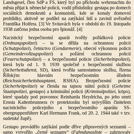
Landsgesel, člen SdP a FS, který byl po příchodu wehrmachtu do
města přijat k německé policii, vodil příslušníky gestapa po domech
sociálních demokratů a komunistů, kde se konaly domovní
prohlídky, aktivně se podílel na zatýkání lidí a zavinil uvěznění
Františka Holfera. [3] Ve Svitavách byla v období do 19. listopadu
1938 zatčena jedna osoba pro špionáž. [4]
Nacistický bezpečnostní aparát tvořily pořádková policie
(
Ordnungspolizei
) – ta se dělila na ochrannou policii
(
Schutzpolizei
), četnictvo (
Gendarmerie
), obecní výkonnou policii
(
Gemeindevollzugspolizei
) a požární ochrannou policii
(
Feuerschutzpolizei
) – a bezpečnostní policie (
Sicherheitspolizei
),
která byla od 1. 9. 1939 společně s bezpečnostní službou
(
Sicherheitsdienst
, SD), která tvořila samostatnou složku, řízena
Říšským hlavním bezpečnostním úřadem
(
Reichssicherheitshauptamt
, RSHA). Bezpečnostní policie
(
Sicherheitpolizei
) se členila na tajnou státní policii (
Geheime
Staatspolizei
, gestapo) a kriminální policii (
Kriminalpolizei
, kripo),
které spadaly pod pravomoc Reinharda Heydricha, po jeho smrti
Ernsta Kaltenbrunnera (v protektorátu byl nejvyšším činitelem
nacistického policejního a bezpečnostního aparátu SS-
obergruppenführer Karl Hermann Frank, od 20. 2. 1944 také v tzv.
sudetské župě).
Gestapo provádělo zatýkání podle dříve připravených seznamů –
samo vytvořilo „černé seznamy“ (
Fahndungsliste
– zahrnovaly