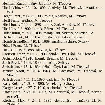
Heinisch Rudolf, hajný, Javorník, M. Třebová
Hiesl Albin, * 28. 10. 1899, Janůvky, M. Třebová, nevrátil se z
WH
Heger Frant., * 12. 8. 1903, rolník, Radišov, M. Třebová
Hertl Frant., úředník, M. Třebová
Hiesl Ignac, * 16. 9. 1898, horník, Zad. Arnoštov, M. Třebová
Hiesl Josef, * 1900, horník, Března, M. Třebová
Hiller Julius, * 14. 8. 1898, manipulant, Svitavy, odveden RA
Hodina Frant., M. Třebová, zastřelen RA /býv. poslanec
Hornisch Jindřich, *10. L. 1889, zaměst. na dráze, Svitavy
Hötzel Frant., M. Třebová
Huslik Julius, * 1885, Březina, M. Třebová
Christelli Franz, * 10. 2. 1895, dělník, Čtyř. Lánů, M. Třebová
Jachan Alois, * 1910, horník, Březina, M. Třebová
Jaich Pavel, * 16. 6. 1899, říd. učitel, Svitavy
Janisch Jan, * 15. 4. 1884, dělník, Čtyř. Lánů, M. Třebová
Janibka Adolf, * 10. 4. 1903, M. Chrastová, M. Třebová, na
Mírově
Jenisch Josef, * 11. 11. 1896, dipl. ing., M. Třebová
Kany Roland, * 28. 8. 1906, ředitel, ing, Svitavy
Karger Arnošt, * 27. 7. 1910, obchodník, M. Třebová
Kinter Karel, * 24. 10. 1903, M. Chrastová, M. Třebová, nevrátil
se z WH
Kirchner Max, * 24. 1. 1885, elektromistr, Janůvka 52, M.
Třebová